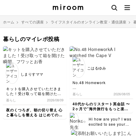
ホーム
>
すべての講座
>
ライフスタイルのオンライン教室・通信講座
>
暮らしのマイレポ投稿
こはるゆみ
しまりすママ
No.48 Homework
キットを購入させていただきま
A I watched the Cape Verde -
した！受け取って箱を開けた瞬
暮らし
2026/08/05
Argentina match in tha World
間、フワッとお香の香りが広が
暮らし
2026/08/09
Cup. I was suprised.
って、とても幸せな気持ちにな
40代からのリスタート英会話 〜
B Thank you. We were also
りました(^^)
2ヶ月で”海外旅行をもっと楽し
夜のくつろぎ、朝の切り替え 心
very proud.
これまで、雑貨屋さんでお香を
める私"になる〜
と暮らしを整える はじめてのお
A How can I go to Cape
見かけても、何をどうすれば良
Hi how are you? I was
香講座
Verde?
いのかわからず挑戦できずにい
excited to see your
B Cape Verde is no direct
ましたが、今回、講座を受講し
Lovot in different
flights from Japan.
て、天然香原料それぞれの特徴
clothes on Instagram☺️
You can travel there through