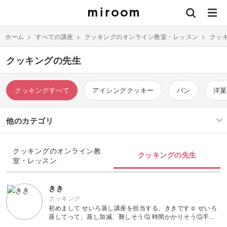
ホーム
>
すべての講座
>
クッキングのオンライン教室・レッスン
>
クッ
クッキングの先生
クッキングすべて
アイシングクッキー
パン
洋菓
他のカテゴリ
刺繍
編み物
クッキングのオンライン教
クッキングの先生
室・レッスン
ソーイング
イラスト・絵画
すべて
すべて
きき
クッキング
初めまして せいろ蒸し講座を担当する、ききです☺︎ せいろ
伝統刺繍
棒針編み
ミニチュア・クレイ
ドール
すべて
すべて
蒸してって、蒸し加減、難しそう🤔 時間かかりそう🤔手入
クラフト
れが大変そう💦 を解決し、せいろの魅力、ほったらかしで