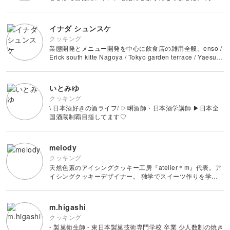
折り紙
クラフト
にいる生徒さんからの数多くの問い合わせ等により、オンラ
パーソナルカラー
ピラティス
ボタニカルキャンドル
アイシングクッキー
マネー
インを通じてのレッスンの必要性を感じていた中、
デジタルイラスト
すべて
MIROOMと出会
ラッピング
消しゴムはんこ
イナダ シュンスケ
多肉植物
ダンス
クッキング
韓国キャンドル
パン
Webデザイン
日本画
カメラその他
業態開発とメニュー開発を中心に飲食店の雑用全般。enso /
切り絵
レザークラフト
Erick south kitte Nagoya / Tokyo garden terrace / Yaesu
占い
フィットネス
Tokyo station などなど。
アロマキャンドル
洋菓子
EC・集客
ポートレート
石鹸作り
金継ぎ
いとみゆ
サシェ
和菓子
ブランディング
クッキング
物撮り・テーブルフォト
水引
\ 日本酒好きの酒ライフ/ ▷唎酒師・日本酒学講師 ▶︎日本全
手帳・ノート
国酒蔵制覇目指してます♡
料理
風景・スナップ
つまみ細工
整理収納・片付け
melody
光・ライティング
クッキング
カービング
フラワーアレンジメント
天然色素のアイシングクッキー工房『atelier＊m』代表。ア
イシングクッキーデザイナー。 独学でスイーツ作りを学
構図
ぶ。 2017年、アイシングクッキーのオンラインストアを
アロマ・ハーブ
OPEN。 現在は季節のアイシングクッキーの
ボケ・丸ボケ
m.higashi
クッキング
- 製菓衛生師 - 東日本製菓技術専門学校 卒業 少人数制の焼き