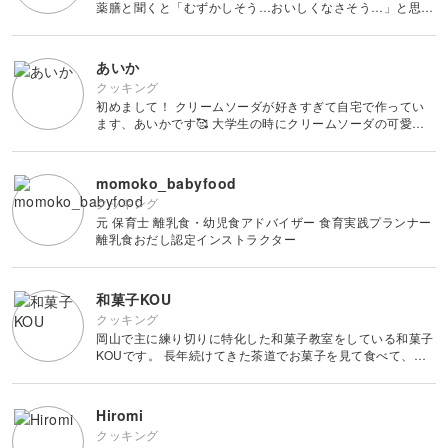
薬膳と聞くと「むずかしそう…おいしくなさそう…」と思っ
ているかたに、ガラリとイメージを変えていただきたい！
簡単なレシピでおいしく食事を楽しみ、体調まで整える。そ
んな心と体
あいか
クッキング
初めまして！ クリームソーダが好きすぎて自宅で作ってい
ます、あいかです🥰 大学生の時にクリームソーダの可愛さ
と店舗によってそれぞれ異なる魅力に気付き、以来クリーム
ソーダにゾッコンです。 もっと精力的にクリー
momoko_babyfood
クッキング
元 保育士 離乳食・幼児食アドバイザー 食育実践プランナー
離乳食おだし認定インストラクター
和菓子KOU
クッキング
岡山で主に練り切りに特化した和菓子教室をしている和菓子
KOUです。 長年続けてきた茶道でお菓子を見て食べて、奥
深さを知る中、和菓子職人に指導を受ける機会があり、自分
でも作りたいと作り始めました。 練り切りは茶道でお抹茶
と共にいた
Hiromi
クッキング