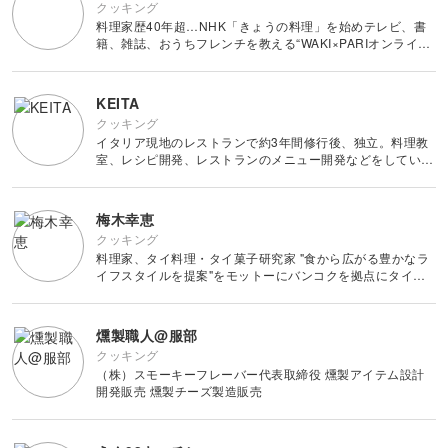
クッキング
料理家歴40年超…NHK「きょうの料理」を始めテレビ、書
籍、雑誌、おうちフレンチを教える“WAKI×PARIオンライン
料理サロン”等で「美味しい！で笑顔を」をモットーに様々
な料理をご紹介。2020年にはSNSを使って4000人以上の料
理家や
KEITA
クッキング
イタリア現地のレストランで約3年間修行後、独立。料理教
室、レシピ開発、レストランのメニュー開発などをしていま
す。 料理教室では手に入りやすい身近な食材で簡単にレス
トランの味を作っていただけるレシピを教えています。
梅木幸恵
クッキング
料理家、タイ料理・タイ菓子研究家 "食から広がる豊かなラ
イフスタイルを提案"をモットーにバンコクを拠点にタイ料
理、フィンガーフードレッスンを主宰。 Miroom のレッスン
ではタイ料理をもっと身近に感じて気軽に作ってもらえるメ
ニューをご用意
燻製職人@服部
クッキング
（株）スモーキーフレーバー代表取締役 燻製アイテム設計
開発販売 燻製チーズ製造販売