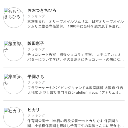
格を取得。大学院では生活習慣病の発症に関わる基礎研究に
取り組み
おおつきちひろ
クッキング
東京生まれ オリーブオイルソムリエ、日本オリーブオイル
ソムリエ協会専任講師。 1980年に当時９歳の息子を連れて
スペインに留学しマドリードの料理学校でライセンスを取
得。現在までのスペイン渡航回数は１５０回を超える。食文
化、歴史、祭りをテーマ
阪田彩子
クッキング
チョコレート教室「彩香ショコラ」主宰。 大学にてカカオ
バターについて学び、その奥深さにチョコレートの虜にな
る。 チョコレート理論の豊富な知識を基に、ヨーロッパの
ショコラティエから学んだ、美味しくて美しい、ボンボンシ
ョコラのレッスンを愛知県
平岡さち
クッキング
フラワーケーキ/パイピングキャンドル教室講師 大阪市 住吉
大社駅 お花しぼり専門サロン atelier mieux（アトリエミュ
ー）を主宰 あんこ、クリーム、石鹸、キャンドルをきゅん
とときめく可愛いお花に変身
ヒカリ
クッキング
保育園栄養士11年目の現役栄養士のヒカリです 保育園３
園、小規模保育園を経験し子育て中の親御さんに幼児食を伝