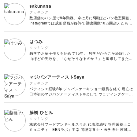
sakunana
クッキング
数店舗のパン屋で8年勤務。今は月に5回ほどパン教室開催。
Instagramでは成形動画が好評で視聴回数10万回超えたもの
もある。
はつみ
クッキング
独学でお菓子作りを始めて15年。 独学だからこそ経験した
山ほどの失敗を、「なぜそうなるのか？」と追求してきたこ
とを糧に、初心者にも分かりやすいレッスンを心がけてい
る。 レシピ開発、フードコーディネート、公民館等でのレ
ッスンなど多
マジパンアーティストSaya
クッキング
パティシエ経験8年 ジャパンケーキショー銀賞を経て 現在は
日本初のマジパンアーティスト®︎として ウェディングケーキ
に飾るマジパン人形を オーダーメイドで製作している 現役
パティシエに向けてのマジパンス
藤橋 ひとみ
クッキング
株式会社フードアンドヘルスラボ 代表取締役 管理栄養士コ
ミュニティ「EBNラボ」主宰 管理栄養士・医学博士 茨城県
土浦市出身。お茶の水女子大学を卒業後、管理栄養士国家資