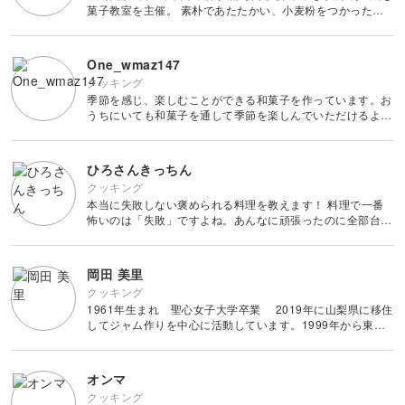
画像編集ツール
菓子教室を主催。 素朴であたたかい、小麦粉をつかった焼
き菓子やパンを焼きます。
カメラ基礎
One_wmaz147
クッキング
季節を感じ、楽しむことができる和菓子を作っています。お
うちにいても和菓子を通して季節を楽しんでいただけるよう
な作品をレッスンしていきます。 和菓子を通じて一緒に季
節を楽しみましょう。
ひろさんきっちん
クッキング
本当に失敗しない褒められる料理を教えます！ 料理で一番
怖いのは「失敗」ですよね。あんなに頑張ったのに全部台無
しは悲しいです… でも、料理って失敗しないと上手になら
ないんですよね。 そこで！ あなたの代わりに僕がたくさん
失敗しておきま
岡田 美里
クッキング
1961年生まれ 聖心女子大学卒業 2019年に山梨県に移住
してジャム作りを中心に活動しています。1999年から東京
の代々木上原と成城でお料理とクロスステッチ刺繍のクラス
をしてまいりました。デンマーク人の祖母に習ったジャムの
作り方を
オンマ
クッキング