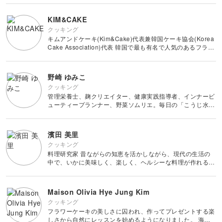
簡単に調理できるをお伝えしたいと思います🫧 よろしくお
その他刺繍
かぎ針編み
パッチワーク
デッサン
願いします😊
ネイル
アクセサリー
KIM&CAKE
すべて
すべて
クッキング
パンチニードル
レース編み
キムアンドケーキ(Kim&Cake)代表兼韓国ケーキ協会(Korea
布小物
ボールペンイラスト
フェイクスイーツ
ドール服
カリグラフィー・レ
Cake Association)代表 韓国で最も有名で人気のあるフラワ
キャンドル
すべて
すべて
タリング
ーケーキ講師の一人。 バターを使って色々な花を作ること
刺し子
マクラメ
に魅力を感じたの
和裁
アクリル絵の具
ミニチュアフード
ドールハウス
野崎 ゆみこ
ネイル検定
プラバンアクセサリー
絵付け・ペインティ
書道・ペン字
クロスステッチ
クラフトバンド
すべて
すべて
ング
クッキング
洋裁
アルコールインクアート
ミニチュア雑貨
管理栄養士、麹クリエイター、健康実践指導者、インナービ
スカルプネイル
クレイ
ューティープランナー、野菜ソムリエ。毎日の「こうじ水」
オートクチュール刺繍
あみぐるみ
キャンドルホルダー
レタリング
(光文社)出版。「やせるおやつ」(ワニブックス)レシピ監
ペーパークラフト
ハンドメイド
コピック
すべて
すべて
修。インナービューティーダイエット協会東京校にて講師を
ネイルケア
レジンアクセサリー
務めた。保健センターで
リボン刺繍
濱田 美里
マーブルキャンドル
カリグラフィー
パステルアート
上絵付け
筆文字
クッキング
ライフスタイル
フィットネス
すべて
すべて
ジェルネイル
ワイヤーアクセサリー
料理研究家 昔ながらの知恵を活かしながら、現代の生活の
ビーズ刺繍
スイーツキャンドル
中で、いかに美味しく、楽しく、ヘルシーな料理が作れるか
色鉛筆
ポーセラーツ
ペン字
を、２０年以上にわたって研究をしています。 料理教室で
ペーパーアート
羊毛フェルト
クッキング
ビジネス
ビーズアクセサリー
すべて
すべて
は、15年間で1000名近い生徒さんに料理をお教えしてきま
フランス刺繍
ソイキャンドル
したが
油絵
トールペイント
Maison Olivia Hye Jung Kim
カルトナージュ
ぬいぐるみ
クッキング
暮らし
ヨガ
カメラ・写真
ソウタシエ
ジェルキャンドル
すべて
すべて
フラワーケーキの美しさに囚われ、作ってプレゼントする楽
水彩画
しさから自然にレッスンを始めるようになりました。 海外