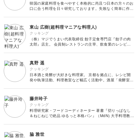
韓国の家庭料理を食べやすく本格的に尚且つ日本の方々のお
口に合う料理を日々研究しております。失敗なく簡単に作れ
る料理を皆様にお届けしたいと思います。
東山 広樹(超料理マニアな料理人)
クッキング
（株）マジでうまい代表取締役 餃子定食専門店『餃子の肉
太郎』店主。 会員制レストランの主宰、飲食業のレシピ開
発などを行っている。年間400軒超の飲食店を食べ歩きし、
料理のおいしさについてとことん追求。日本一マニアックな
料理ブログ『Cooki
真野 遥
クッキング
日本酒と発酵が大好きな料理家。 京都を拠点に、レシピ開
発や執筆活動、料理教室など幅広く活動中。酒屋「発酵室よ
はく」店主。 著書『手軽においしく発酵食のレシピ』（成
美堂出版）『最強おつまみ事典』（西東社）発売中。
藤井玲子
クッキング
料理研究家・フードコーディネーター 著書『切りっぱなし
＆ねじねじで絶品 ゆるっと本格パン』（MdN) 大手料理教室
の運営を経て、2019年より料理研究家として活動をスター
ト。 企業へのレシピ提供、テレビ・雑誌などメディア出演
のほか
脇 雅世