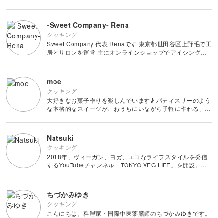
えて行けたらと思っています。 このレッスンでは、幼児食
の悩みであったり食事について基礎からお伝えし、後半では
おやつのレシ
-Sweet Company- Rena
クッキング
Sweet Company 代表 Renaです 東京都世田谷区上野毛で工
房とサロンを運営 主にオンラインショップでアイシングク
ッキーを全国へお届けし、個人の方のみならず企業様やイベ
ント、ウエディング、パーティーなどありとあらゆるデザイ
ンの
moe
クッキング
大好きなお菓子作りを楽しんでいます♪ パティスリーのよう
な本格的なスイーツが、おうちにいながら手軽に作れる、そ
んなレッスンをお届けします。 講座を通じて、みなさんに
スイーツ作りを気軽に暮らしの中に取り入れていただけたら
嬉しいです
Natsuki
クッキング
2018年、ヴィーガン、ヨガ、エコなライフスタイルを発信
するYouTubeチャンネル「TOKYO VEG LIFE」を開設。
2021年2月、初のレシピ本「おうちでヴィーガン 14日間で
旅する世界一周の味」（幻冬舎）を出版。 同年11月には、
ちづかみゆき
クッキング
こんにちは。料理家・国際中医薬膳師のちづかみゆきです。