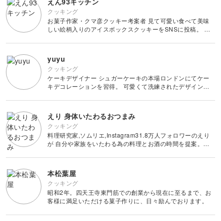
えん93キッチン
クッキング
お菓子作家・クマ彦クッキー考案者 見て可愛い食べて美味
しい絵柄入りのアイスボックスクッキーをSNSに投稿。 丁
寧で繊細なデザインのアイスボックスクッキーは、国内海外
のファンに支持され、Instagramのフォロワーは15
yuyu
クッキング
ケーキデザイナー シュガーケーキの本場ロンドンにてケー
キデコレーションを習得。 可愛くて洗練されたデザインを
作品のコンセプトとし 空間演出用コンフェクショナリーの
製作とケーキデコレーティングスクールを運営。
えり 身体いたわるおつまみ
クッキング
料理研究家,ソムリエ,Instagram31.8万人フォロワーのえり
が 自分や家族をいたわる為の料理とお酒の時間を提案。簡
単な #おしゃレシピ が人気！
本松葉屋
クッキング
昭和2年。四天王寺東門筋での創業から現在に至るまで、お
客様に満足いただける菓子作りに、日々励んでおります。