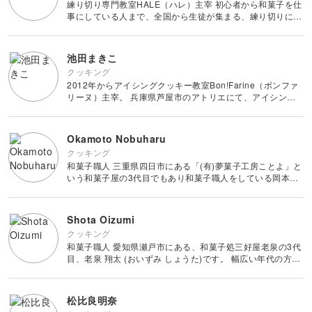
練り切り専門教室HALE（ハレ）主宰 初心者から和菓子を仕
事にしている人まで、全国から生徒が集まる、練り切りに特
化した教室 初心者にも分かりやすい伝え方に定評がある。
子供のアレルギーをキッカケに、職人の世
池田まきこ
クッキング
2012年からアイシングクッキー教室Bon!Farine（ボンファ
リーヌ）主宰。 兵庫県芦屋市のアトリエにて、アイシング
クッキーの魅力を広めるべく、初心者向けから経験者向けま
で幅広い内容のレッスンを開催。 全国各地での出張レッス
Okamoto Nobuharu
クッキング
和菓子職人 三重県四日市にある「(有)夢菓子工房ことよ」と
いう和菓子屋の3代目でもあり和菓子職人をしている岡本伸
治（おかもとのぶはる）です。 日本の文化である和菓子を
国内では大学や専門学校で非常勤講師として教えたりプロの
和菓子職
Shota Oizumi
クッキング
和菓子職人 愛知県瀬戸市にある、和菓子処三好屋老泉の3代
目、老泉 翔太 (おいずみ しょうた)です。 幅広い年代の方に
和菓子を親しんでいただけるように、伝統的な和菓子から、
可愛らしい見た目の創作和菓子まで、「見て楽しい、
松比良明奈