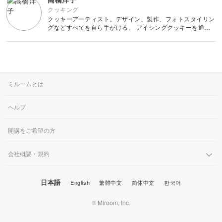
クッキング
クッキーアーティスト。デザイン、製作、フォトスタイリン
グなどすべてを自ら手がける。 アイシングクッキーを通し
て、おしゃれで可愛い色鮮やかな独自の世界観を発信し、国
内海外に多くのファンを持つ。 有名ブランドとのコラボレ
ーシ
ミルームとは
ヘルプ
開講をご希望の方
会社概要・規約
日本語
English
繁體中文
简体中文
한국어
© Miroom, Inc.