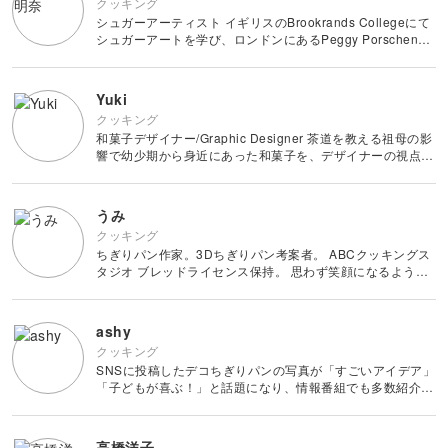
クッキング
シュガーアーティスト イギリスのBrookrands Collegeにて
シュガーアートを学び、ロンドンにあるPeggy Porschenの
ケーキスタジオで修行。 滞在中は英国内のコンクールで
数々の賞を受賞し、2011年に帰国。現
Yuki
クッキング
和菓子デザイナー/Graphic Designer 茶道を教える祖母の影
響で幼少期から身近にあった和菓子を、デザイナーの視点で
捉え直し、独自の感性で和菓子を創作。 季節の移り変わり
や日々の暮らしの中で感じたものを、和菓子
うみ
クッキング
ちぎりパン作家。3Dちぎりパン考案者。 ABCクッキングス
タジオ ブレッドライセンス保持。 思わず笑顔になるような
かわいいちぎりパンが話題を呼び、多数の新聞や雑誌、メデ
ィアに掲載される。 Instagramのフォ
ashy
クッキング
SNSに投稿したデコちぎりパンの写真が「すごいアイデア」
「子どもが喜ぶ！」と話題になり、情報番組でも多数紹介さ
れる。 宝島社主宰第1回デコパン★コンテストにて大賞受
賞。作って楽しい、見て癒やされる、食べておいしいパン作
りがモットー。<
高橋洋子