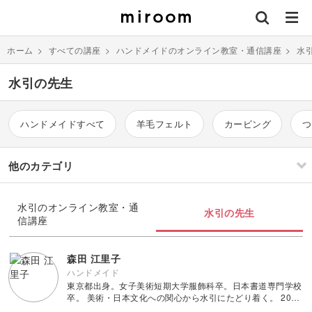
ホーム
>
すべての講座
>
ハンドメイドのオンライン教室・通信講座
>
水
水引の先生
ハンドメイドすべて
羊毛フェルト
カービング
つ
他のカテゴリ
刺繍
編み物
水引のオンライン教室・通
水引の先生
信講座
ソーイング
イラスト・絵画
すべて
すべて
森田 江里子
ハンドメイド
東京都出身。女子美術短期大学服飾科卒。日本書道専門学校
伝統刺繍
棒針編み
ミニチュア・クレイ
ドール
すべて
すべて
卒。 美術・日本文化への関心から水引にたどり着く。 2007
クラフト
年、和工房 包結を設立。京都に拠点を移す。 水引作家・講