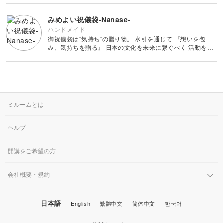
師として、京都を中心に水引の
その他刺繍
かぎ針編み
パッチワーク
デッサン
ネイル
アクセサリー
みめよい祝儀袋-Nanase-
すべて
すべて
ハンドメイド
パンチニードル
レース編み
御祝儀袋は"気持ち"の贈り物。 水引を通じて 『想いを包
布小物
ボールペンイラスト
フェイクスイーツ
ドール服
カリグラフィー・レ
み、気持ちを贈る』 日本の文化を未来に繋ぐべく 活動をし
キャンドル
すべて
すべて
タリング
ています。 日本特有の趣きも大切に、 モダンで廃れない、
刺し子
マクラメ
未来に繋がるデザインを展開する 手仕事ブランド
和裁
アクリル絵の具
ミニチュアフード
ドールハウス
ネイル検定
プラバンアクセサリー
絵付け・ペインティ
書道・ペン字
クロスステッチ
クラフトバンド
すべて
すべて
ング
洋裁
アルコールインクアート
ミニチュア雑貨
スカルプネイル
クレイ
ミルームとは
オートクチュール刺繍
あみぐるみ
キャンドルホルダー
カリグラフィー
ペーパークラフト
ハンドメイド
コピック
すべて
すべて
ヘルプ
ネイルケア
レジンアクセサリー
リボン刺繍
マーブルキャンドル
レタリング
パステルアート
ポーセラーツ
ペン字
ライフスタイル
フィットネス
すべて
すべて
開講をご希望の方
ジェルネイル
ワイヤーアクセサリー
ビーズ刺繍
スイーツキャンドル
色鉛筆
トールペイント
筆文字
ペーパーアート
石鹸作り
会社概要・規約
クッキング
ビジネス
ビーズアクセサリー
すべて
すべて
フランス刺繍
ソイキャンドル
油絵
上絵付け
切り絵
羊毛フェルト
日本語
English
繁體中文
简体中文
한국어
整理収納・片付け
フィットネス
カメラ・写真
ソウタシエ
ジェルキャンドル
すべて
すべて
水彩画