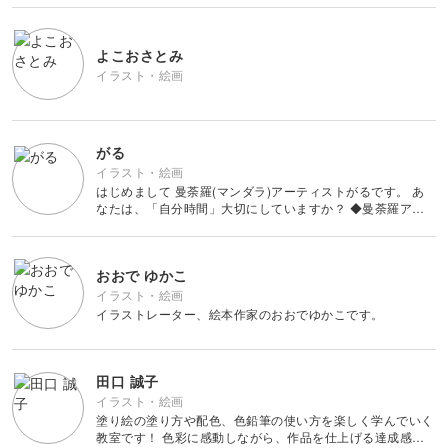
がある方をサポートしたいと思ったのがきっかけです。 <br
その他刺繍
かぎ針編み
パッチワーク
デッサン
ネイル
アクセサリー
すべて
すべて
よこおさとみ
パンチニードル
レース編み
イラスト・絵画
布小物
ボールペンイラスト
フェイクスイーツ
ドール服
カリグラフィー・レ
キャンドル
すべて
すべて
タリング
刺し子
マクラメ
和裁
アクリル絵の具
ミニチュアフード
ドールハウス
がる
ネイル検定
プラバンアクセサリー
絵付け・ペインティ
書道・ペン字
クロスステッチ
クラフトバンド
すべて
すべて
イラスト・絵画
ング
洋裁
アルコールインクアート
はじめまして 曼荼羅(マンダラ)アーティストがるです。 あ
ミニチュア雑貨
スカルプネイル
クレイ
なたは、「自分時間」大切にしていますか？ ◆曼荼羅アー
オートクチュール刺繍
あみぐるみ
キャンドルホルダー
カリグラフィー
トとは 中央から対称に広がっていく 点や線で織りなす絵の
ペーパークラフト
ハンドメイド
コピック
すべて
すべて
こと。 ◆がる曼荼羅とは ペン一本で描けるものもあれば い
ネイルケア
レジンアクセサリー
ろんなペン
リボン刺繍
マーブルキャンドル
レタリング
おおで ゆかこ
パステルアート
ポーセラーツ
ペン字
ライフスタイル
フィットネス
イラスト・絵画
すべて
すべて
ジェルネイル
ワイヤーアクセサリー
イラストレーター、絵本作家のおおでゆかこです。
ビーズ刺繍
スイーツキャンドル
色鉛筆
トールペイント
筆文字
ペーパーアート
石鹸作り
クッキング
ビジネス
ビーズアクセサリー
すべて
すべて
フランス刺繍
ソイキャンドル
田口 誠子
油絵
上絵付け
切り絵
羊毛フェルト
イラスト・絵画
整理収納・片付け
フィットネス
塗り絵の塗り方や配色、色鉛筆の使い方を楽しく学んでいく
カメラ・写真
ソウタシエ
ジェルキャンドル
すべて
すべて
水彩画
教室です！ 色彩に感動しながら、作品を仕上げる達成感を