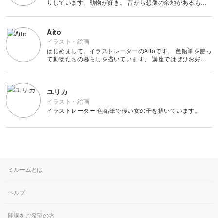
物撮り・テーブルフォト
りしています。動物が好き。 昔から想像の余地があるも
の、答えがはっきり分からないものに心惹かれます。 例え
ば、野良猫から見た人間という生き物、知らないうちに庭に
ポートレート
自生していた植物のルーツ
Aito
イラスト・絵画
はじめまして。イラストレーターのAitoです。 色鉛筆を使っ
て動物たちの暮らしを描いています。 講座ではぜひお好き
な色鉛筆を使って 一緒に制作を楽しんでいただけたら嬉し
いです。 どうぞよろしくお願いいたします🌷
ユリカ
イラスト・絵画
イラストレーター 色鉛筆で儚い女の子を描いています。
ミルームとは
ヘルプ
開講をご希望の方