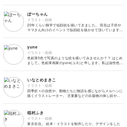
ラッピング
カービング
味わっていただきたいです。 初めての方にも安心して学ん
多肉植物
ダンス
でいただけるように、基本的な塗り方や色鉛筆の使い方から
ボタニカルキャンドル
アイシングクッキー
マネー
デジタルイラスト
始めます。 そして、
すべて
ぼーちゃん
折り紙
つまみ細工
占い
ピラティス
イラスト・絵画
韓国キャンドル
パン
ブランディング
20年くらい独学で似顔絵を描いてきました。 現在は子供や
日本画
カメラその他
カルトナージュ
水引
ママさん向けのイベントで似顔絵を描かせて頂いています。
金継ぎ
ヨガ
人物画はハードルが高いように思われますが、 自分の子供
アロマキャンドル
洋菓子
EC・集客
や孫、推しのタレントさんなど好きな人物を自分で描けるよ
カメラ基礎
レザークラフト
うになると楽しいで
yune
フラワーアレンジメント
サシェ
和菓子
Webデザイン
イラスト・絵画
画像編集ツール
色鉛筆5色で写真のような絵を描いてみませんか？？ はじめ
消しゴムはんこ
手帳・ノート
まして。色鉛筆画家のyune(ユネ)と申します。私は油性色鉛
料理
筆5色で風景画を描いてます。写真のようにリアルな表現の
ボケ・丸ボケ
中に色鉛筆の細密さ温かさを込めて描いております。 色鉛
クラフト
アロマ・ハーブ
筆5色で出せ
いなとめまきこ
構図
イラスト・絵画
ぬいぐるみ
四季折々の自然や、動物たちに物語を感じながらメルヘンに
パーソナルカラー
描くイラストレーター。 児童書などの出版物の挿し絵や、
光・ライティング
洋菓子店のパッケージキャラクターなどを手掛ける。 2019
年「映画スタートゥィンクルプリキュア」 イメージビジュ
暮らし
アル担当 著書
稲村ふき
風景・スナップ
イラスト・絵画
東京在住。 絵本・イラストを制作したり、デザインをした