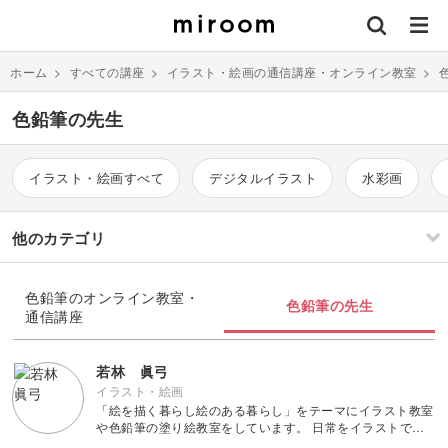
ホーム
>
すべての講座
>
イラスト・絵画の通信講座・オンライン教室
>
色鉛筆の先生
イラスト・絵画すべて
デジタルイラスト
水彩画
他のカテゴリ
刺繍
編み物
色鉛筆のオンライン教室・
色鉛筆の先生
通信講座
ソーイング
イラスト・絵画
すべて
すべて
若林 眞弓
イラスト・絵画
「絵を描く暮らし絵のある暮らし」をテーマにイラスト教室
伝統刺繍
棒針編み
ミニチュア・クレイ
ドール
すべて
すべて
や色鉛筆の塗り絵教室をしています。 日常をイラストで残
クラフト
したり、飾ったりする暮らしが好きで、そんな暮らしに興味