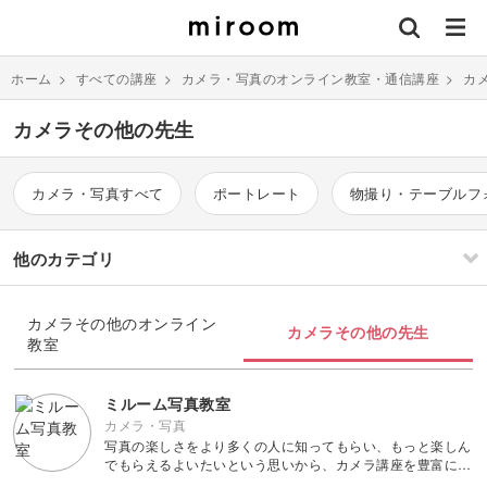
ホーム
>
すべての講座
>
カメラ・写真のオンライン教室・通信講座
>
カ
カメラその他の先生
カメラ・写真すべて
ポートレート
物撮り・テーブルフ
他のカテゴリ
刺繍
編み物
カメラその他のオンライン
カメラその他の先生
教室
ソーイング
イラスト・絵画
すべて
すべて
ミルーム写真教室
カメラ・写真
写真の楽しさをより多くの人に知ってもらい、もっと楽しん
伝統刺繍
棒針編み
ミニチュア・クレイ
ドール
すべて
すべて
でもらえるよいたいという思いから、カメラ講座を豊富に取
クラフト
り揃えた教室です。