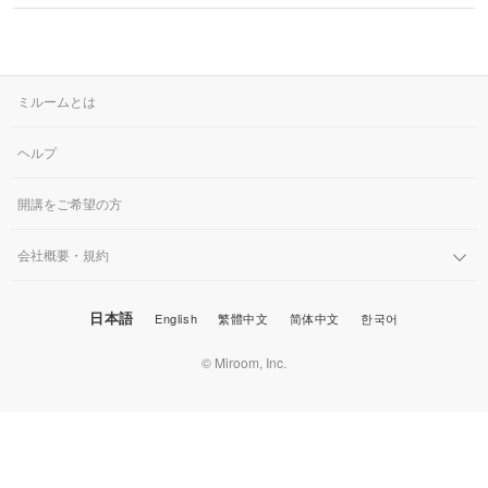
その他刺繍
かぎ針編み
パッチワーク
デッサン
ネイル
アクセサリー
すべて
すべて
パンチニードル
レース編み
布小物
ボールペンイラスト
フェイクスイーツ
ドール服
ミルームとは
カリグラフィー・レ
キャンドル
すべて
すべて
タリング
刺し子
マクラメ
和裁
アクリル絵の具
ヘルプ
ミニチュアフード
ドールハウス
ネイル検定
プラバンアクセサリー
絵付け・ペインティ
書道・ペン字
クロスステッチ
クラフトバンド
すべて
すべて
ング
洋裁
アルコールインクアート
開講をご希望の方
ミニチュア雑貨
スカルプネイル
クレイ
オートクチュール刺繍
あみぐるみ
キャンドルホルダー
レタリング
ペーパークラフト
ハンドメイド
コピック
すべて
すべて
会社概要・規約
ネイルケア
レジンアクセサリー
リボン刺繍
マーブルキャンドル
カリグラフィー
パステルアート
上絵付け
筆文字
日本語
English
繁體中文
简体中文
한국어
ライフスタイル
フィットネス
すべて
すべて
ジェルネイル
ワイヤーアクセサリー
ビーズ刺繍
スイーツキャンドル
© Miroom, Inc.
色鉛筆
ポーセラーツ
ペン字
ペーパーアート
羊毛フェルト
クッキング
ビジネス
ビーズアクセサリー
すべて
すべて
フランス刺繍
ソイキャンドル
油絵
トールペイント
カルトナージュ
ぬいぐるみ
暮らし
ヨガ
カメラ・写真
ソウタシエ
ジェルキャンドル
すべて
すべて
水彩画