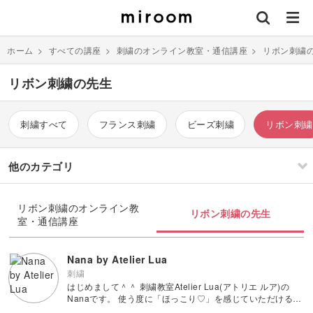
ホーム
>
すべての講座
>
刺繍のオンライン教室・通信講座
>
リボン刺繍
リボン刺繍の先生
刺繍すべて
フランス刺繍
ビーズ刺繍
リボン刺繍
他のカテゴリ
刺繍
編み物
リボン刺繍のオンライン教
リボン刺繍の先生
室・通信講座
ソーイング
イラスト・絵画
すべて
すべて
Nana by Atelier Lua
刺繍
はじめまして＾＾ 刺繍教室Atelier Lua(アトリエ ルア)の
伝統刺繍
棒針編み
ミニチュア・クレイ
ドール
すべて
すべて
Nanaです。 使う度に「ほっこり♡」を感じていただけるこ
クラフト
とをテーマにデザインを行っております。 リボン刺繍とフ