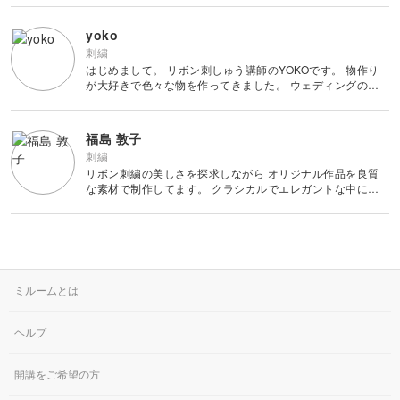
ランス刺繍を組み合わせて、エレガントで可愛らしい作
その他刺繍
かぎ針編み
パッチワーク
デッサン
ネイル
アクセサリー
yoko
すべて
すべて
刺繍
パンチニードル
レース編み
はじめまして。 リボン刺しゅう講師のYOKOです。 物作り
布小物
ボールペンイラスト
フェイクスイーツ
ドール服
カリグラフィー・レ
が大好きで色々な物を作ってきました。 ウェディングの雰
キャンドル
すべて
すべて
タリング
囲気、くすみカラー、ニュアンスカラーが大好きで大人可愛
刺し子
マクラメ
い作品作りを心掛けています。 今回は、リボン刺しゅうが
和裁
アクリル絵の具
ミニチュアフード
ドールハウス
初めての方にも取り組
福島 敦子
ネイル検定
プラバンアクセサリー
絵付け・ペインティ
書道・ペン字
クロスステッチ
クラフトバンド
すべて
すべて
ング
刺繍
洋裁
アルコールインクアート
ミニチュア雑貨
リボン刺繍の美しさを探求しながら オリジナル作品を良質
スカルプネイル
クレイ
な素材で制作してます。 クラシカルでエレガントな中にも
オートクチュール刺繍
あみぐるみ
キャンドルホルダー
カリグラフィー
可愛いは欠かせない をコンセプトとしています。 刺繍を刺
ペーパークラフト
ハンドメイド
コピック
すべて
すべて
して終わるのではなく仕立てて形にする
ネイルケア
レジンアクセサリー
リボン刺繍
マーブルキャンドル
レタリング
パステルアート
ポーセラーツ
ペン字
ライフスタイル
フィットネス
すべて
すべて
ジェルネイル
ワイヤーアクセサリー
ビーズ刺繍
スイーツキャンドル
ミルームとは
色鉛筆
トールペイント
筆文字
ペーパーアート
石鹸作り
クッキング
ビジネス
ビーズアクセサリー
すべて
すべて
ヘルプ
フランス刺繍
ソイキャンドル
油絵
上絵付け
切り絵
羊毛フェルト
整理収納・片付け
フィットネス
開講をご希望の方
カメラ・写真
ソウタシエ
ジェルキャンドル
すべて
すべて
水彩画