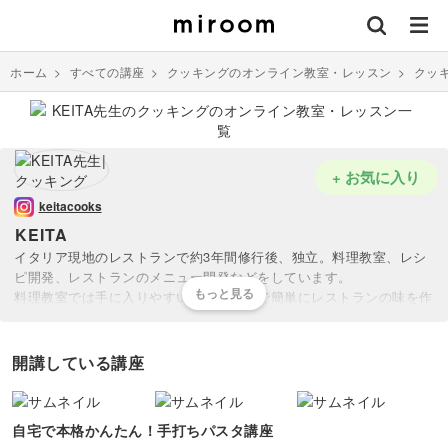
ホーム
>
すべての講座
>
クッキングのオンライン教室・レッスン
>
クッ
+ お気に入り
keitacooks
KEITA
イタリア現地のレストランで約3年間修行後、独立。料理教室、レシ
ピ開発、レストランのメニュー開発などをしています。
料理教室では手に入りやすい身近な食材で簡単にレストランの味を作
っていただけるレシピを教えています。
開講している講座
自宅で本格かんたん！手打ちパスタ講座