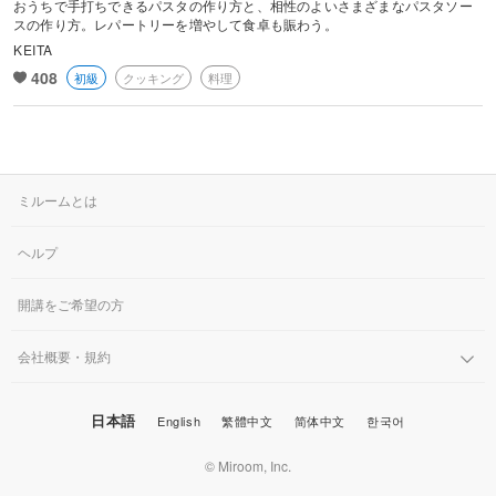
おうちで手打ちできるパスタの作り方と、相性のよいさまざまなパスタソー
スの作り方。レパートリーを増やして食卓も賑わう。
KEITA
408
初級
クッキング
料理
ミルームとは
ヘルプ
開講をご希望の方
会社概要・規約
日本語
English
繁體中文
简体中文
한국어
© Miroom, Inc.