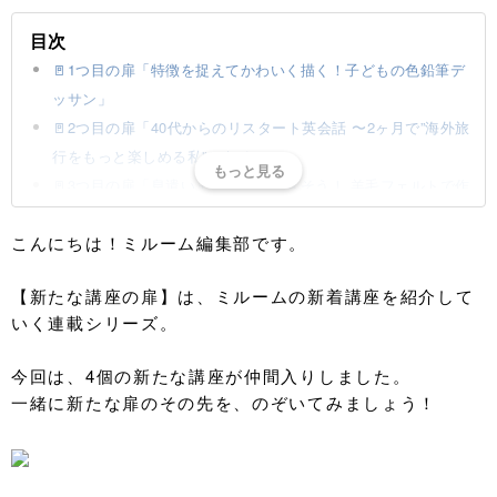
目次
🚪1つ目の扉「特徴を捉えてかわいく描く！子どもの色鉛筆デ
ッサン」
🚪2つ目の扉「40代からのリスタート英会話 〜2ヶ月で”海外旅
行をもっと楽しめる私"になる〜」
🚪3つ目の扉「息遣いまで聞こえてきそう！ 羊毛フェルトで作
る本物そっくりなスズメ」
こんにちは！ミルーム編集部です。
🚪4つ目の扉「全身でストレス発散！一緒に滝汗エアロビク
ス・ダンス講座」
【新たな講座の扉】は、ミルームの新着講座を紹介して
7月号 vol.1、新しい講座の扉
いく連載シリーズ。
今回は、4個の新たな講座が仲間入りしました。
一緒に新たな扉のその先を、のぞいてみましょう！