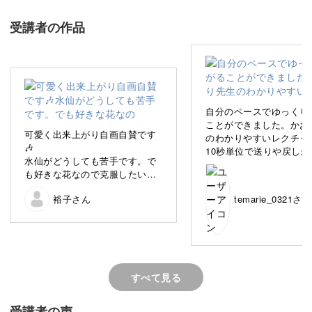
受講者の作品
芯に糸を巻きつけ、幾何学模様を施した手まり。
一説では、飛鳥時代に中国から日本へ伝わったとされてい
自分のペースでゆっくり
ます。
ことができました。かお
可愛く出来上がり自画自賛です
のわかりやすいレクチャ
🎶
10秒単位で送りや戻しが
日本でも長い間、遊具として愛され育まれてきました。
水仙がどうしても苦手です。で
映像がとてもありがたか
も好きな花なので克服したいと
す。仕上がりは家族にも
思います。
で、リビングの雰囲気が
現代では、遊具としての使用は少なくなりましたが、装飾
裕子さん
temarie_0321さん
色を変え、お花を変えて作りた
くなりました☺️
いと思います。
品として今でも人々に楽しまれています。
すべて見る
手まりは、「子どもが丸々と育つように」「万事丸くおさ
受講者の声