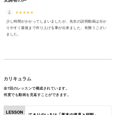
まるように」などという、人々の幸せを願う意味が込めら
れ、ハレの日を祝う着物や食器にも多く描かれています。
少し時間がかかってしまいましたが、先生の説明動画は分か
りやすく最後まで作り上げる事が出来ました。有難うござい
ました。
品があり華やかな手まりは、見ても作っても楽しい伝統手
工芸品。
今回の講座では、基本を学びながら実用的なインテリア雑
貨として仕立てていきます。
カリキュラム
あなたも一緒に、手まり作りのお稽古を始めてみません
か？
全7回のレッスンで構成されています。
何度でも動画を見返すことができます。
LESSON
てまりのいろは「基本の道具と材料」