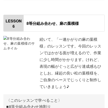
56:01
オープニング
00:00
はじめに
00:20
LESSON
8等分組み合わせ、麻の葉模様
6
使用材料・道具
01:11
10等分の目印をつける
02:51
続いて、「一連かがりの麻の葉模
様」のレッスンです。今回のレッス
ラメ糸で 10等分の地割りをする
06:58
ンではかがる面が増えるので、作業
に少し時間がかかります。けれど、
1段目の千鳥かがりをする
12:15
表現の幅がぐっと広がり達成感もひ
2段目の千鳥かがりをする
24:06
としお。縁起の良い松の葉模様を、
ご自身のペースでじっくりと制作し
3段目と4段目の千鳥かがりをする
29:37
ていきましょう♪
菱模様の輪かがりをする
36:43
〈このレッスンで学べること〉
帯を巻く
44:05
■8等分組み合わせ地割り