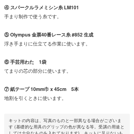
④ スパークルラメミシン糸 LM101
手まり制作で使う糸です。
⑤ Olympus 金票40番レース糸 #852 生成
浮き手まりに仕立てる作業に使います。
⑥ 手芸用わた 1袋
てまりの芯の部分に使います。
⑦ 紙テープ 10mm巾 x 45cm 5本
地割を引くときに使います。
キットの内容は、写真のものと一部異なる場合がございま
す (基礎的な用具のグリップの色が異なる等。受講の用途と
しては十分なものを入れております)。キットに足りないも