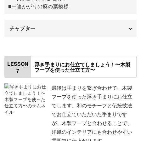
■一連かがりの麻の葉模様
松葉かがりとフレンチノットを入れる
52:36
完成♪
59:08
チャプター
オープニング
00:00
はじめに
00:20
LESSON
浮き手まりにお仕立てしましょう！〜木製
フープを使った仕立て方〜
7
使用材料・道具
01:22
8等分組み合わせ地割りをする
02:33
最後は手まりを繋ぎ合わせて、木製
フープを使った浮き手まりにお仕立
第3北極、南極をもとに8等分の線を作る
06:38
てします。和のモチーフと伝統技法
でお仕立ていただいた手まりです
松葉かがりをする
12:05
が、木製フープと合わせることで、
三角形とひし形に着目してかがる
19:45
洋風のインテリアにも合わせやすい
雰囲気に仕上がります。