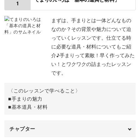
アレンジが楽しい浮き手まり
1
まずは、手まりとは一体どんなもの
浮き手まりの数やお色は自由にアレンジして、あなただけ
なのか？その背景や魅力について迫
の作品を作りましょう。
っていくレッスンです。仕立てる時
に必要な道具・材料についてもご紹
介♪手まりって素敵！早く作ってみた
い！とワクワクの詰まったレッスン
例えば、子ども部屋に飾るものは、数を増やしカラフルな
です。
手まりで賑やかな雰囲気に。
〈このレッスンで学べること〉
■手まりの魅力
■基本道具・材料
同じ柄の手まりでも、数や糸の色を変えるだけで全く違う
雰囲気になります。
チャプター
ぜひ、様々なアレンジを楽しんで下さいね♪