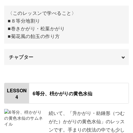
2つ目の模様を作る
28:28
〈このレッスンで学べること〉
■８等分地割り
3つ目の模様を作る
30:42
■巻きかがり・松葉かがり
■菊花風の飴玉の作り方
4gの巻き玉に模様を作る
35:00
完成♪
38:31
チャプター
オープニング
00:00
はじめに
00:20
LESSON
6等分、枡かがりの黄色水仙
4
使用材料・道具
01:11
8等分の目印をつける
02:53
続いて、「升かがり・紡錘形（つむ
がた）かがりの黄色水仙」のレッス
ラメ糸を巻く
10:22
ンです。手まりの技法の中でも少し