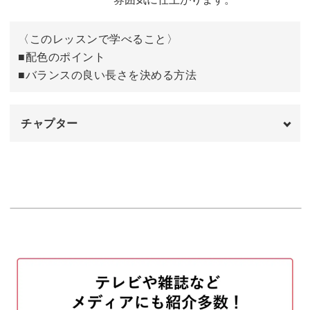
濃いピンクの糸で飾りをつける
35:26
ラメ糸を巻く
44:38
〈このレッスンで学べること〉
■配色のポイント
束ねの模様の作り方
46:30
■バランスの良い長さを決める方法
完成♪
46:55
チャプター
オープニング
00:00
はじめに
00:20
使用材料・道具
01:08
手まりを並べる
01:35
手まりをつなげる
02:28