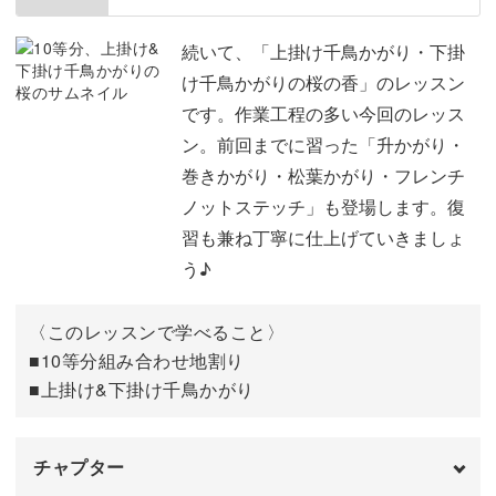
6等分の目印をつける
03:19
続いて、「上掛け千鳥かがり・下掛
け千鳥かがりの桜の香」のレッスン
黄緑の刺繍糸で6等分の地割りをする
10:39
です。作業工程の多い今回のレッス
ン。前回までに習った「升かがり・
オレンジの刺繍糸で枡かがりをする
17:00
巻きかがり・松葉かがり・フレンチ
薄黄色の刺繍糸で枡かがりをする
25:43
ノットステッチ」も登場します。復
習も兼ね丁寧に仕上げていきましょ
黄色の刺繍糸で環かがりをする
28:15
う♪
薄黄色の刺繍糸で環かがりをする
31:23
〈このレッスンで学べること〉
三羽根亀甲の羽根部分をかがる
33:23
■10等分組み合わせ地割り
■上掛け&下掛け千鳥かがり
つむ型かがりをする
39:40
松葉かがりをする
50:08
チャプター
完成♪