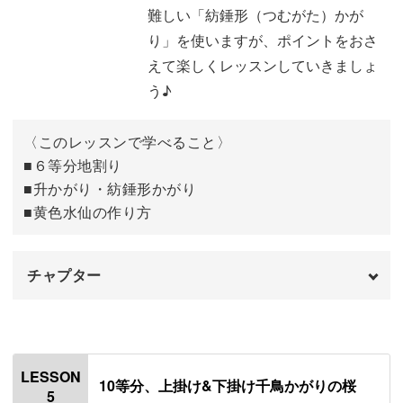
難しい「紡錘形（つむがた）かが
黄緑の刺繍糸を巻く
17:21
り」を使いますが、ポイントをおさ
黄色、赤、むらさきの刺繍糸を巻く
22:25
えて楽しくレッスンしていきましょ
う♪
松葉かがりをする
26:19
フレンチノットステッチをする
34:18
〈このレッスンで学べること〉
■６等分地割り
完成♪
38:56
■升かがり・紡錘形かがり
■黄色水仙の作り方
チャプター
オープニング
00:00
はじめに
00:20
LESSON
10等分、上掛け&下掛け千鳥かがりの桜
5
使用材料・道具
01:23