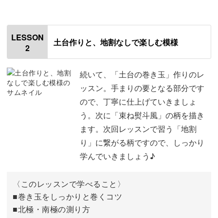
オープニング
00:00
はじめに
00:20
LESSON
土台作りと、地割なしで楽しむ模様
現代のお部屋にも馴染む浮き手まり
2
手まりの歴史
00:47
手まりの魅力
02:20
続いて、「土台の巻き玉」作りのレ
「畳のお部屋がなく、飾っても手まりが馴染まないので
ッスン。手まりの要となる部分です
は？」と、ご不安な方もご安心ください。
手まり作りの道具・材料
05:24
ので、丁寧に仕上げていきましょ
う。次に「束ね熨斗風」の柄を描き
手まりの浮飾りの材料
インテリアと合わせたお色で作れば、現代のお部屋にも自
09:40
ます。次回レッスンで習う「地割
然と調和してくれます。
手まりの基本用語
10:53
り」に繋がる柄ですので、しっかり
学んでいきましょう♪
浮き手まりの可愛い姿が、きっと空間の良いアクセントに
まとめ
12:44
なってくれますよ♪
〈このレッスンで学べること〉
■巻き玉をしっかりと巻くコツ
■北極・南極の測り方