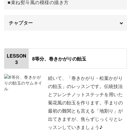
■束ね熨斗風の模様の描き方
ご自宅用だけではなく、ぜひプレゼントにもご利用くださ
い。
チャプター
お相手のお好みの色で作れば、新居への引越し祝いなどと
しても喜ばれます。
オープニング
00:00
はじめに
00:20
LESSON
8等分、巻きかがりの飴玉
3
使用材料・道具
01:33
綿に下地用の糸を巻く
04:19
続いて、「巻きかがり・松葉かがり
の飴玉」のレッスンです。伝統技法
手まりのある場所が、丸く和やかな空間となりますよう
色の糸を巻く
10:56
とフレンチノットステッチを用いた
に。
菊花風の飴玉を作ります。手まりの
北極と南極を決める
16:53
最初の難関とも言える「地割り」が
そんな願いを込めながら、手まりのお稽古を一緒に始めて
生成の刺繍糸でリボン柄を作る
21:10
出てきますが、焦らずじっくりとレ
みましょう。
ッスンしていきましょう♪
黄色の刺繍糸で結び目を作る
26:06