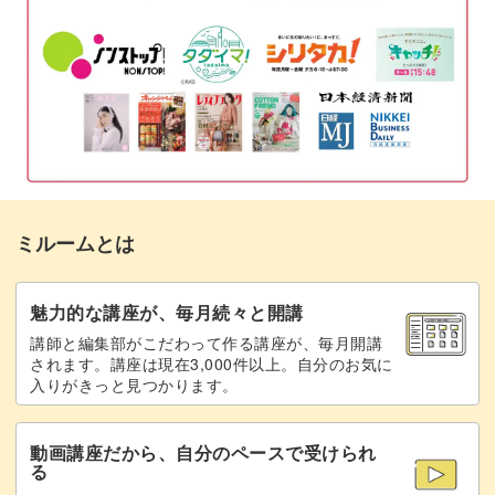
フープに手まりをつける
06:19
糸の長さと間隔を調整する
08:07
完成♪
12:39
ミルームとは
魅力的な講座が、毎月続々と開講
講師と編集部がこだわって作る講座が、毎月開講
されます。講座は現在3,000件以上。自分のお気に
入りがきっと見つかります。
動画講座だから、自分のペースで受けられ
る