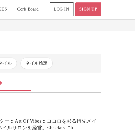
SES
Cork Board
LOG IN
SIGN UP
ネイル
ネイル検定
生
 ココロを彩る指先メイ
ルサロンを経営。<br class="h