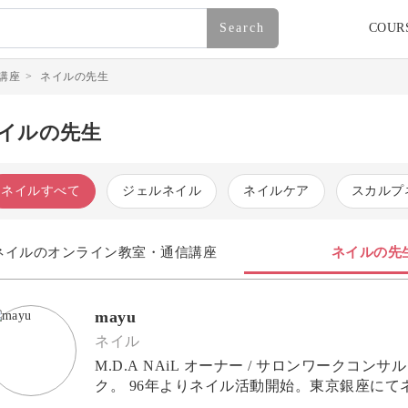
Search
COUR
講座
>
ネイルの先生
イルの先生
ネイルすべて
ジェルネイル
ネイルケア
スカルプ
ネイルのオンライン教室・通信講座
ネイルの先
mayu
ネイル
M.D.A NAiL オーナー / サロンワークコンサルター :: Art Of Vibes ::
ク。 96年よりネイル活動開始。東京銀座にてネイ