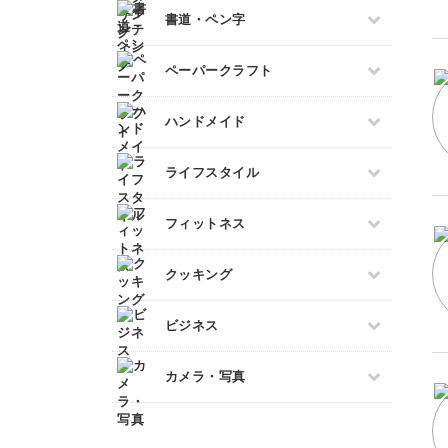
スイーツキャンドル
ビーズアクセサリー
すべて
書道・ペン字
レタリング
ソイキャンドル
ポーセラーツ
ジェルキャンドル
すべて
ペーパークラフト
トールペイント
ボタニカルキャンドル
ペン字
上絵付け
すべて
韓国キャンドル
ハンドメイド
筆文字
ペーパーアート
アロマキャンドル
すべて
ライフスタイル
切り絵
サシェ
石鹸作り
ラッピング
すべて
フィットネス
羊毛フェルト
折り紙
整理収納・片付け
カービング
カルトナージュ
すべて
クッキング
多肉植物
つまみ細工
フィットネス
占い
水引
すべて
ビジネス
ダンス
金継ぎ
レザークラフト
アイシングクッキー
ピラティス
フラワーアレンジメント
すべて
消しゴムはんこ
カメラ・写真
パン
ヨガ
手帳・ノート
マネー
クラフト
洋菓子
すべて
アロマ・ハーブ
ブランディング
ぬいぐるみ
和菓子