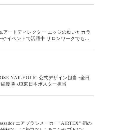
アートディレクター エッジの効いたカラ
で活躍中 サロンワークでもプ
優勝 ▫︎JR東日本ポスター担当
RTEX" 初の
分解なし" "努力なし" をコンセプトに<