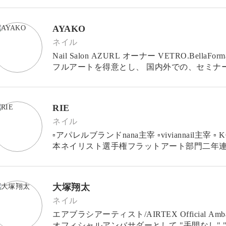
AYAKO
ネイル
Nail Salon AZURL オーナー VETRO.BellaForma.
フルアートを得意とし、 国内外での、セミナーやイベント
レ
RIE
ネイル
▫︎アパレルブランドnana主宰 ▫︎viviannail主宰 ▫︎ KOSE NAILHOLIC 公式デザイン担当 ▫︎全日
本ネイリスト選手権フラットアート部門二年連続
大塚翔太
ネイル
エアブラシアーティスト/AIRTEX Official Ambassador エアブラシメーカー"AI
オフィシャルアンバサダーとして "手間なし" "