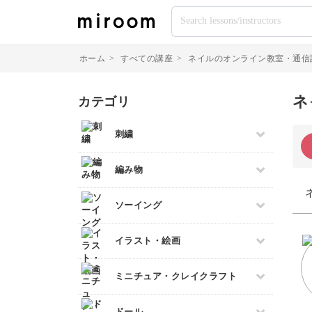
ホーム
>
すべての講座
>
ネイルのオンライン教室・通信
ネ
カテゴリ
刺繍
すべて
編み物
伝統刺繍
すべて
ソーイング
その他刺繍
棒針編み
パンチニードル
すべて
イラスト・絵画
かぎ針編み
刺し子
パッチワーク
レース編み
クロスステッチ
すべて
ミニチュア・クレイクラフト
布小物
マクラメ
オートクチュール刺繍
デッサン
和裁
クラフトバンド
すべて
リボン刺繍
ドール