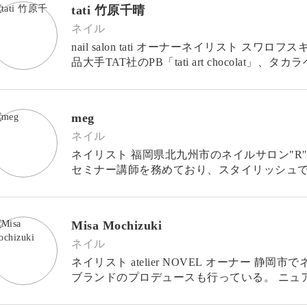
tati 竹原千晴
ネイル
nail salon tati オーナーネイリスト スワロ
品大手TAT社のPB「tati art chocola
「edit.」
meg
ネイル
ネイリスト 福岡県北九州市のネイルサロン"R
セミナー講師を務めており、スタイリッシュ
ワークが人気。 また、自身がバイイングを手
Misa Mochizuki
ネイル
ネイリスト atelier NOVEL オーナー 静岡市でネイルサロンを経営 オリジナルネイルパーツ
ブランドのプロデュースも行っている。 ニュアンスデザインを主にエッジを効かせながら
も上品なデザインが