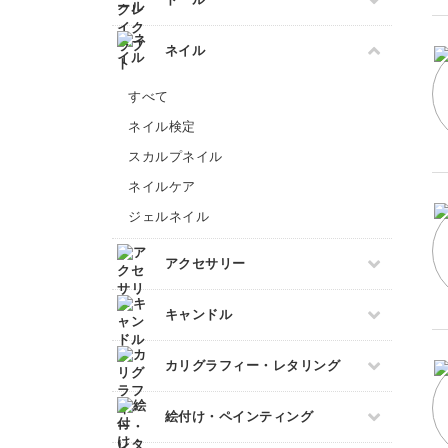
ボールペンイラスト
洋裁
あみぐるみ
フェイクスイーツ
ビーズ刺繍
アクリル絵の具
すべて
ネイル
ミニチュアフード
フランス刺繍
アルコールインクアート
ドール服
ミニチュア雑貨
ソウタシエ
コピック
すべて
ドールハウス
パステルアート
ネイル検定
色鉛筆
スカルプネイル
油絵
ネイルケア
水彩画
ジェルネイル
デジタルイラスト
アクセサリー
日本画
すべて
キャンドル
プラバンアクセサリー
すべて
カリグラフィー・レタリング
クレイ
キャンドルホルダー
レジンアクセサリー
すべて
絵付け・ペインティング
マーブルキャンドル
ワイヤーアクセサリー
カリグラフィー