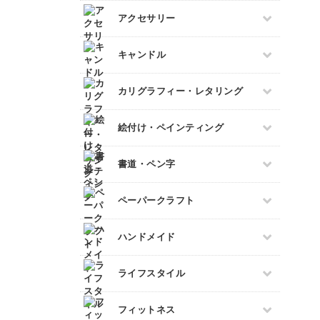
ミニチュア雑貨
すべて
アクセサリー
ドールハウス
ネイル検定
すべて
キャンドル
スカルプネイル
プラバンアクセサリー
ネイルケア
すべて
カリグラフィー・レタリング
クレイ
ジェルネイル
キャンドルホルダー
レジンアクセサリー
すべて
絵付け・ペインティング
マーブルキャンドル
ワイヤーアクセサリー
カリグラフィー
スイーツキャンドル
ビーズアクセサリー
すべて
書道・ペン字
レタリング
ソイキャンドル
ポーセラーツ
ジェルキャンドル
すべて
ペーパークラフト
トールペイント
ボタニカルキャンドル
ペン字
上絵付け
すべて
韓国キャンドル
ハンドメイド
筆文字
ペーパーアート
アロマキャンドル
すべて
ライフスタイル
切り絵
サシェ
石鹸作り
ラッピング
すべて
フィットネス
羊毛フェルト
折り紙