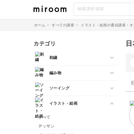
ホーム
>
すべての講座
>
イラスト・絵画の通信講座・オ
日
カテゴリ
刺繍
すべて
編み物
伝統刺繍
すべて
ソーイング
その他刺繍
棒針編み
パンチニードル
すべて
イラスト・絵画
かぎ針編み
刺し子
パッチワーク
レース編み
クロスステッチ
すべて
布小物
マクラメ
オートクチュール刺繍
デッサン
和裁
クラフトバンド
リボン刺繍