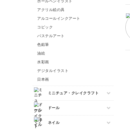
ボールペンイラスト
洋裁
あみぐるみ
ビーズ刺繍
アクリル絵の具
フランス刺繍
アルコールインクアート
ソウタシエ
コピック
パステルアート
色鉛筆
油絵
水彩画
デジタルイラスト
日本画
ミニチュア・クレイクラフト
すべて
ドール
フェイクスイーツ
すべて
ネイル
ミニチュアフード
ドール服