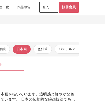
程一覽
作品報告
登入
註冊會員
油絵
日本画
色鉛筆
パステルアート
コピッ
生
日本画を描いています。透明感と鮮やかな色
的な絵画技法である
かもしれません。初めて日