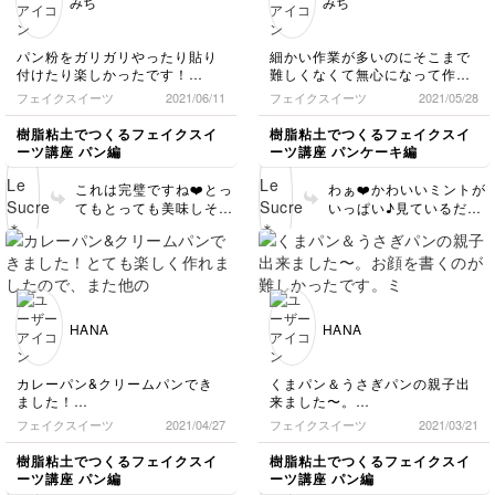
みち
みち
まってしまったので、調整が難
璧です♪ペロっとしたく
メロンパンはお気に入り！
軽にできますしね。 パ
しかったですが、たれ具合は何
なりますね😋 こんなに
セリは、乾燥してみない
とか出せたかなと思います。
美味しそうに作ってくだ
と色味が分からないの
パン粉をガリガリやったり貼り
細かい作業が多いのにそこまで
さって、ありがとうござ
で、少量作ってみて、色
付けたり楽しかったです！
難しくなくて無心になって作っ
いました！！💕
を確かめてから正式に作
ニスが完全に乾き切る前に塗り
てしまいました。
フェイクスイーツ
2021/06/11
フェイクスイーツ
2021/05/28
り始めるといいと思いま
だしてしまったんだと思います
細工棒が無く代わりに安全ピン
す。お好みですが、緑に
が、乾くまで少しべたつきまし
の棒の部分を使ってやりまし
樹脂粘土でつくるフェイクスイ
樹脂粘土でつくるフェイクスイ
少し黄土色を混ぜると良
た。
た。力が入りすぎたのかちょっ
ーツ講座 パン編
ーツ講座 パンケーキ編
クリームパンは、一回作ったの
とチリチリなミントになりまし
い感じになりますので試
ですが、ラインを入れたところ
た。
してみてくださいね😊
これは完璧ですね❤️とっ
わぁ❤️かわいいミントが
も反対もかくばってしまったた
最初の色付けで乾燥後も思った
今回も美味しそうに作っ
てもとっても美味しそう
いっぱい♪見ているだけ
め、2度目の作成です。滑らか
より色が出てこなかったので残
てくださってありがとう
です♪ カレーパンのサク
でワクワクしますね♪ 無
な曲線にしつつも、丸々としな
りの生地に色を足していくつか
ございました✨✨
サクっとした感じが素晴
心になっていっぱい作っ
いように成形し直しました。
作ってみました。
らしいです💕そして、い
てくださったんですね〜
色付けも今回は結構上手くでき
まだ生地が余っているので時間
つもながら「楽しかっ
♪😍 そうなんです、意
たんじゃないかなぁと思いま
を見てコツコツ作っていきたい
た」とおっしゃているこ
外と簡単にできますよ
す。
と思います。
とが本当に素晴らしいで
ね！ ミントの葉っぱは
思った以上に丁寧にしなくてい
HANA
HANA
いんだと気付きました。
す👏👏 クリームパンの
いろんなスイーツに飾り
アーモンドがピントなりすぎた
焼き色もお上手！！そう
ますので、こうして時間
のか、これでいいのかは分かり
なんです、おっしゃる通
のある時にたくさん作り
カレーパン&クリームパンでき
くまパン＆うさぎパンの親子出
ませんが、端っこが浮いてる感
り、丁寧にやりすぎない
置きしておくて良いと思
ました！
来ました〜。
じになりちょっと気になりまし
方がリアルな仕上がりに
います😊❤️ このミント
とても楽しく作れましたので、
お顔を書くのが難しかったで
フェイクスイーツ
2021/04/27
フェイクスイーツ
2021/03/21
た。
なると思います。本物の
たちをスイーツの上に飾
また他の作品にもチャレンジし
す。
今回も楽しくレッスンができま
パンだって、焼きムラが
るのが楽しみですね♪ 可
たいと思います〜。ありがとう
ミニチュアのレッスンは初めて
樹脂粘土でつくるフェイクスイ
樹脂粘土でつくるフェイクスイ
した‼️
あったり、少し焦げてい
愛く作ってくださってあ
ございました。
ですが、とても楽しかったので
ーツ講座 パン編
ーツ講座 パン編
たり、形が歪んでいた
他のレッスンにもチャレンジし
りがとうございました😊