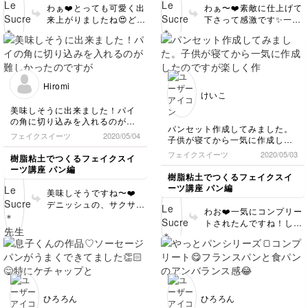
楽しかったです♪
て、本当に嬉しいです❤️
は、粘土が水分を帯びて
わぁ❤️とっても可愛く出
わぁ〜❤️素敵に仕上げて
次はシュークリーム作ってみま
受講して下さりありがと
少し表面が柔らかくなっ
来上がりましたね😍どち
下さって感激です✨一つ
す^_^
うございました！また次
ているので、完全に乾燥
らも優しい表情で私好み
一つ丁寧に作られたこと
の作品楽しみにしていま
できていないところに、
です💕何よりも楽しく作
が伝わってくる作品です
す😊
次の色を重ねると、色が
って下さった様子が伝わ
ね💕 優しい雰囲気がと
よれてしまったり、ハゲ
ってきて、私もとても嬉
ても素敵です✨ フォルム
てしまう原因になりま
しいです✨ とてもセンス
も、色合いも、全体的に
す。 特に、今は梅雨時
Hiromi
がおありなので、ぜひ他
バランスがとれていて、
けいこ
で、湿度が高いので、い
の作品にもチャレンジし
とってもお上手です！
つも以上に時間をかけて
美味しそうに出来ました！パイ
てみてくださいね❤️また
見た感じ、とてもセンス
しっかり乾燥させてあげ
の角に切り込みを入れるのが難
ぜひお写真見せてくださ
がおありなので、どんど
パンセット作成してみました。
ると、うまくいくと思い
しかったのですが、今回も楽し
フェイクスイーツ
2020/05/04
い😊ありがとうございま
ん上達すること間違いな
子供が寝てから一気に作成した
く作ることが出来ました！保育
ます😊💕また何か分から
した♪
しです！！ 素敵に作っ
のですが楽しく作れました♡子
園で働いているのですが、園児
フェイクスイーツ
ないことがあったら聞い
2020/05/03
樹脂粘土でつくるフェイクスイ
てくださり、ありがとう
供もパンを見て思わず口に入れ
に見せたら『パンだ～！』と喜
てくださいね✨ でも、そ
ーツ講座 パン編
ございました！😊 シュ
るくらいでした笑
んでました😊他のパンも作って
樹脂粘土でつくるフェイクスイ
の状況をここまで修復で
ークリームも、楽しい工
みますね！
ーツ講座 パン編
きたとはさすがです！言
美味しそうですね〜❤️
程が盛り沢山なので、ぜ
われても全く気づかない
デニッシュの、サクサク
ひ楽しみながら作ってみ
わお❤️一気にコンプリー
ぐらい綺麗に仕上がって
っとした感じがよく表現
てくださいね🎶
トされたんですね！しか
いますね😍そして本当に
されています！👏👏👏
もとっても可愛い😍ご自
美味しそう♪ 素敵に作っ
思わず食べたくなってし
分でアレンジも加えてお
て下さってありがとうご
まいました😋！ コロネ
られて、とっても素敵で
ざいました！
の巻き方もお上手です！
す♫ これならお子さんも
保育園で働いておられる
喜びますね😊 焼き色の
んですね♫ 園児たちの反
入れ方も、成型も、一つ
応も可愛い😍 ぜひぜひ
ひろろん
ひろろん
一つ丁寧に仕上げられて