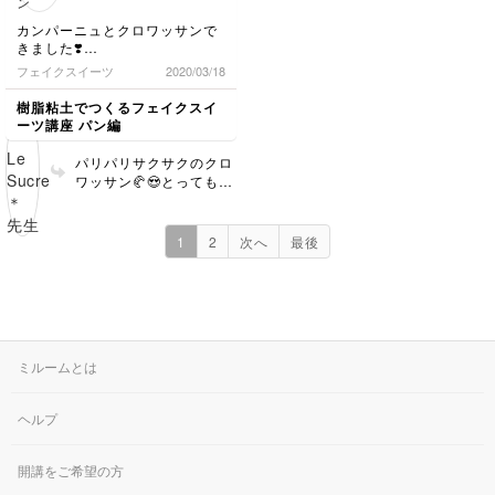
ネット講習ならではの繰り返し
のも難しくて...
た😭✨私もとっても嬉し
ろとアレンジができるの
見れる、チャプターごとに見れ
同じ形を沢山作れる先生は凄い‼️
い気持ちでいっぱいです
で楽しいですよね♫もち
カンパーニュとクロワッサンで
るところがとても助かりまし
と感心しました。
🎶 素晴らしいセンスが
ろん、毎回形や大きさが
きました❣️
た。
おありなので、ネット講
微妙に違ってしまいます
クロワッサンは、思ったような
フェイクスイーツ
2020/03/18
楽しいおうち時間を過ごすこと
おままごとや、スイーツ、パン
習ならではの良い点を生
が、それもまた味わいで
形にならなくて2こ作っだけど
ができました。
は大好きなので、またレッスン
かして、これからもぜひ
す💕 Vivienさんは本当
失敗したので1個だけ載せまし
樹脂粘土でつくるフェイクスイ
・
で作りたいです🎵
ぜひ作品作りを続けてく
にレベルが高いので、こ
た。
ーツ講座 パン編
まだまだ、うまくいかなかった
次回のレッスンも楽しみに期待
同じように作っても違う形にな
ださいね✨本当に本当に
れからも楽しみにしてい
部分が何ヶ所かあるのでこれか
してます😄
るので難しいです。
ありがとうございました
ます😊 本当に本当にあ
らも続けていきたいなとおもい
パリパリサクサクのクロ
あと、やはりどのパンも焼き色
💕
りがとうございました♫
ます。
ワッサン🥐😍とっても美
が難しくて、上手くいったとき
味しそうです❤️ 100%フ
は美味しそうにみえます。
リーハンドで作るので、
成型の際に同じ形になら
カンパーニュは筋をあまり入れ
1
2
次へ
最後
ないのは当然で(本物の
られなかったですが、それらし
パンもそうですよね
く見えるので作りやすいかもし
😊)、むしろ個性だと思
れません。
って可愛がってあげてく
この2つは1個でも存在感あるの
ださいね😊 もしお聞き
で、練習して沢山作りたいです
になりたいことがあれ
🎵
ミルームとは
ば、どんどん聞いてくだ
さいね。 カンパーニュ
も、粉のはみ出し具合と
ヘルプ
かが絶妙でとってもリア
ルでおいしそう🎶 いつ
もながらクオリティが高
開講をご希望の方
くて感激です❤️ ありが