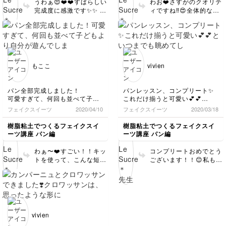
うわぁ😍❤️❤️すばらしい
わお❤️さすがのクオリテ
すい説明を見て聞いて、 とって
お友達にプレゼントします♪
完成度に感激です✨✨ 焼
ィですね‼︎😍全体的なバ
も楽しく作ることで出来ました
楽しいレッスンをありがとうご
きたての良い匂いが漂っ
ランスも、細かな質感
(*´˘`*)
ざいました♡
てきそうです🎶 一つ一
も、どれも完璧です✨✨
もっと練習して、トーストや シ
つの形も、焼き色加減も
色合いも優しい雰囲気に
ュークリーム・タルトも作れる
素晴らしい〜👏👏👏 何
なりましたね♪ お子さん
ようになりたいです⭐
よりも、作ることが「楽
もきっと喜ぶこと間違い
しい❤️」と思って頂け
なし！ぜひ親子でたくさ
もここ
vivien
て、私もとっても嬉しい
ん遊んでくださいね😊
です♪ 素敵に仕上げて下
私まで幸せな気持ちにな
さって、ありがとうござ
りました✨こんなにすて
パン全部完成しました！
パンレッスン、コンプリート✨
います♪ ぜひぜひ他の作
きに仕上げて下さって、
可愛すぎて、何回も並べて子ど
これだけ揃うと可愛い💕💕
品も作ってみてください
本当にありがとうござい
もより自分が遊んでしまいます
といつまでも眺めてしまいます
フェイクスイーツ
2020/04/10
フェイクスイーツ
2020/03/18
ね🎶 素敵なお写真をあ
ました！！💕
（笑）
😘
りがとうございました！
・
樹脂粘土でつくるフェイクスイ
樹脂粘土でつくるフェイクスイ
今回勇気を出して始めてよかっ
最後の食パンは、道具が足りな
ーツ講座 パン編
ーツ講座 パン編
た！
くて家にあったもので代用した
・
ので、先生のとは違うパンにな
わぁ〜❤️すごい！！キッ
コンプリートおめでとう
作り始めてわくわく倍増。
ってしまいました💦
トを使って、こんな短期
ございます！！😊私もと
先生と一緒に進められるので、
またリベンジしたいです。
間に、しかもすばらしい
ーっても嬉しいです♫ や
不器用な私でもなんとか形にな
マーブルは意外に簡単で驚きま
完成度で作ってくださっ
はり全種類そろうと、可
ったと思います。
した❣️
て感激です✨😊 何より
愛いですね〜💖すべての
講習の中でも先生の丁寧な説明
も「楽しいおうち時間を
クオリティが高いので、
が分かりやすく、それでもわか
どのパンも可愛いですが、最初
過ごすことができた」と
圧巻です💕 型に頼ら
らないところは先生に質問でき
の計量がちがうのか大きさにバ
言って頂けて、キット販
ず、フリーハンドで作る
たりしてとても安心して受講で
ラツキがでてしまいました。
vivien
きました。
売をした甲斐がありまし
フリーハンドで同じ形をつくる
ことに慣れると、いろい