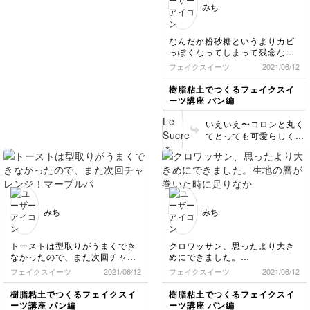
けて、本当に嬉しいで
みち
感じがとっても綺麗に出
す！💕 目を描く時は緊
ていますね👏素晴らしい
張しますよね😅 もし今
です！！ 簡単に作れる
度失敗してしまった時
なんだか粉砂糖というよりカビ
ので、ぜひぜひ時間のあ
は、（かなり一手間なの
っぽくなってしまって残念な感
る時にいっぱい作ってみ
ですが）ウェットシート
じです。
フェイクスイーツ
2021/06/12
てくださいね💕 受講し
などで着色した部分を全
粉砂糖の加減って難しいです
てくださりありがとうご
部拭き取ってしまって、
ね…
樹脂粘土でつくるフェイクスイ
ざいました🙇‍♀️✨✨
もう一度最初から着色を
着色もないので誤魔化しがきか
ーツ講座 パン編
ないので、全ての作業にドキド
やり直すという手もある
キしながらでした。
と思います。その場合
いえいえ〜コロンと丸く
デニッシュは、整形がどうやっ
は、ウェットシートの水
てとっても可愛らしくで
てもうまくいかずに断念…
分が完全に乾くのを待っ
きましたね♪ 粉砂糖（実
またやり直しを重ねながらいつ
てから次の着色を始めて
はこのパンの場合は小麦
か成功したいと思います！
くださいね。 顔と耳の
粉です😋笑）の表現は、
つなぎ目は全然気になり
もしかして筆によって変
ませんよ😊あれで大丈夫
わるかもしれません。今
です💕 本当に可愛く
はステンシルブラシをお
みち
みち
て、こちらまで嬉しくな
使いですか？ メーカー
ってしまいました♪ 作っ
によっても異なります
てくださって本当にあり
が、毛先が硬めの物は、
トーストは型取りがうまくでき
クロワッサン、思ったより大き
がとうございました😊❤️
もしかして作業がしにく
なかったので、また次回チャレ
めにできました。
いかもしれないので、そ
ンジ！
生地の層が巻いた時に足りなか
フェイクスイーツ
2021/06/12
フェイクスイーツ
2021/06/12
の場合は、普通の筆（使
マーブルパンはいい感じにマー
ったので後から付け足しもしま
い古したものがあるとな
ブル感が出せたと思います。
した。
樹脂粘土でつくるフェイクスイ
樹脂粘土でつくるフェイクスイ
お良い）の毛先を水気を
思ったより簡単なやり方で、量
作ってる時は不安でしたがいい
ーツ講座 パン編
ーツ講座 パン編