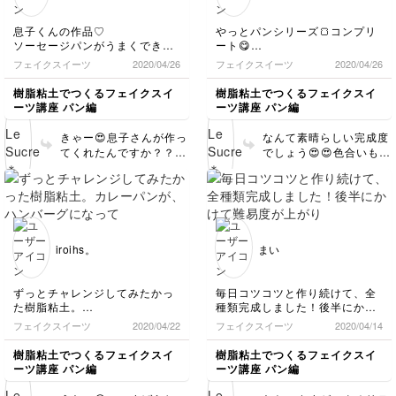
たくさん作って、また園
いて、とってもお上手で
児たちを喜ばせてあげて
す👏👏👏 素敵なお写真
息子くんの作品♡
やっとパンシリーズ🍞コンプリ
下さいね😊 素敵に仕上
をありがとうございまし
ソーセージパンがうまくできて
ート😋
げて下さってありがとう
た！ またどうぞよろし
ました👏🏻😋
フランスパンと食パンのアンバ
ございました♫
フェイクスイーツ
2020/04/26
フェイクスイーツ
2020/04/26
くお願い致します✨💕
特にケチャップとマスタード頑
ランス感😂
張ってました！
そしてカンパーニュ作るための
樹脂粘土でつくるフェイクスイ
樹脂粘土でつくるフェイクスイ
茶色の粘土が足らなくてお手本
ーツ講座 パン編
ーツ講座 パン編
とは違うものに💦
しかもなかなかうまく出来ず何
きゃー😍息子さんが作っ
なんて素晴らしい完成度
度もやり直し😭
てくれたんですか？？
でしょう😍😍色合いも全
でも凄い勉強になりました😊✨
思わず黄色い歓声をあげ
体的なバランスも完璧で
てしまいました😆💕とっ
す！ カンパーニュも、
てもとっても上手！感激
こういうプレーンの生地
しました😭✨✨ たしか
のタイプもありますよね
に、ケチャップとマスタ
😊！とっても美味しそう
ード…完璧ですね！😳❤️
です♪ デニッシュ生地も
iroihs。
まい
びっくりしました！ 手
サクサク感出てます！と
の器用さももちろんです
っても素晴らしいセンス
が、何よりも息子さんの
だと思います❤️ コンプ
ずっとチャレンジしてみたかっ
毎日コツコツと作り続けて、全
優しい雰囲気が感じが伝
リート本当におめでとう
た樹脂粘土。
種類完成しました！後半にかけ
わってきて、とても幸せ
ございます！！👏👏👏
カレーパンが、ハンバーグにな
て難易度が上がり、うまくでき
フェイクスイーツ
2020/04/22
フェイクスイーツ
2020/04/14
な気持ちになりました
素敵に仕上げて下さっ
ってしまったり。。。。他にも
ない事もありましたがなんとか
✨✨本当に本当にありが
て、ありがとうございま
いっぱい、沢山、たくさん反省
形になりました。
樹脂粘土でつくるフェイクスイ
樹脂粘土でつくるフェイクスイ
とうございました😊🎶
した✨✨
点はありますが、
子どもとパン屋さんごっこ楽し
ーツ講座 パン編
ーツ講座 パン編
先生の可愛い作品を目標に、先
みます！
生の丁寧で優しい声の分かりや
2セット作ったので、1セットは