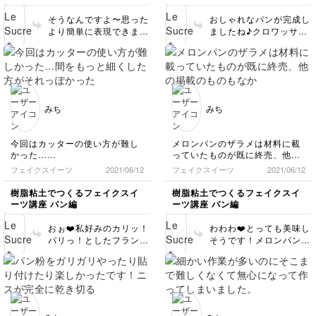
産できそう！と思いました。
感じにできて、満足！
とってからボソボソにし
所々混ざりきってココア生地が
カンパーニュは、切れ込みがも
て使用すると、案外うま
そうなんですよ〜思った
おしゃれなパンが完成し
メインになっちゃってるところ
う少し深くても綺麗にできたか
くいくかもしれません。
より簡単に表現できます
ましたね♪クロワッサン
もありますが、それも見える場
なぁと思いました。
いろんな筆で試してみて
よね！😊ぜひぜひ量産し
も美味しそう💕 生地の
所で顔が変わって何だか愛おし
粉っぽさを出すのにちょっと苦
くださいね。 でもとっ
てみてください〜！フリ
層を後から付け足したと
いです。
労しました。溝がもう少し綺麗
ても可愛い白パン❤️今か
ーハンドで作るので、マ
いうことですが、私もそ
にできたらよかったなぁ。
らパン屋さん買いに行き
ーブル感が一つ一つ全部
の方法よくやりますよ
たくなりました😊 今回
違って面白いと思います
😋 大正解です♪ カンパ
もありがとうございまし
よ💕 トーストも楽しみ
ーニュの切れ込みも十分
みち
みち
た♪
ですね♪ 今回もありがと
上手です！パリッとして
うございました！😊
る感じが良く表現できて
います👏 どんどんパ
今回はカッターの使い方が難し
メロンパンのザラメは材料に載
ンの種類が増えてきて嬉
かった…
っていたものが既に終売、他の
しいですね❤️ 今回も作
間をもっと細くした方がそれっ
掲載のものもなかなか見つから
フェイクスイーツ
2021/06/12
フェイクスイーツ
2021/06/12
ってくださりありがとう
ぽかったなぁ〜。
なかったので、トッピングの達
ございました😊
でも結果的によく焼けたカリカ
人シリーズを使いました。
樹脂粘土でつくるフェイクスイ
樹脂粘土でつくるフェイクスイ
リした感じは出せたんじゃない
見つかるまでザラメなしだった
ーツ講座 パン編
ーツ講座 パン編
かなぁと思いました。
のですがやっぱりつけると全然
粉っぽさが足りなかったかもし
雰囲気が違いました！
おぉ❤️私好みのカリッ！
わわわ❤️とっても美味し
れないけど、でも、次への反省
ソーセージパンは、パセリが色
パリっ！としたフランス
そうです！メロンパンの
点として頑張ります！
が薄くソーセージもなんだかち
パンになりましたね♪美
ザクザクっとした感じが
シナモンロールはつや消しの追
ょっとグロテスク、、、。
味しそう〜😍 カッター
素晴らしいですね〜！思
加分が手に入らなかったのでテ
ケチャップは早くやりすぎたの
の使い方もお上手です
わずかぶりつきたくなっ
カテカしたままですが、ウイン
が結構だれました。
よ！👏綺麗なクープが表
てしまいました😋トッピ
ナーロールの反省を踏まえて少
もっと本物らしく作れたらよか
現できています♪ シナモ
ングの達人シリーズのザ
し濃いめに色つけしました。
ったなぁ。
ンロールのタレ具合も完
ラメでも良いですよ♪手
使ったものが思ったより早く固
またリベンジします！