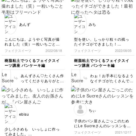
色が濃すぎたということ
りがとうございました😊
作ってくださいね😊娘ち
ですが、お写真で見る限
ゃんによろしくお伝えく
りちょうど良い感じに見
ださい♪ どうもありがと
えますよ✨ブルームも、
うございました🙇‍♀️💕
たくさんついている方が
あんず
みち
新鮮なブルーベリーであ
る証拠！とっても良い感
じですよ👍❤️ そうなん
こんにちは。ようやく写真が撮
型を使い、しっかり粒々の残っ
です…茶色が入るだけ
れました（笑）一粒いちごと半
たイチゴができました！
で、グッとリアルになり
割はフリーハンドで作っていま
最初に作ったヘタは恐る恐る伸
フェイクスイーツ
2022/08/18
フェイクスイーツ
2022/08/05
ますよね♪ 今回も可愛く
すが、気に入った形に仕上がら
ばしたので少し厚めにできたの
作ってくださってありが
ず、また次の着色が待機してま
ですが色がしっかりヘタらし
樹脂粘土でつくるフェイクスイ
樹脂粘土でつくるフェイクスイ
とうございました😊
す。成形時に "シュッ♪"とした
く、二つ目以降はしっかり伸ば
ーツ講座 パンケーキ編
ーツ講座 パンケーキ編
形に整えるのですが、乾かして
したけど、色が薄くなってしま
いる時に重みで⤵︎下がってきて、
いました。
あんずさん♡たくさん作
わぉ！お手本になるよう
いつもぷっくらいちごになって
ヘタよりの部分も白いところが
ってくださりありがとう
なイチゴがたくさんでき
しまいす。スライスと輪切りは
多く残ってるものもできてしま
ございます！！めちゃく
ましたね！❤️着色もめち
型を追加で購入して作りまし
いました。
ちゃお上手ですね❤️❤️
ゃくちゃお上手です！
た。（フリーハンドではエッジ
前の絵の具よりも簡単に綺麗に
フリーハンドのイチゴた
ヘタも綺麗にできました
が上手くいかなくて断念）
グラデーションができてびっく
ち、クオリテイーが高く
ね✨本物みたいです😊💕
今回の塗料、滑りも良く乾いた
りしました。
てびっくりです👏👏👏
塗料が変わって、着色が
後のベタ付きがなくとても良い
型から抜く時にどうしてもヒ
ちぃ
ヘタもお上手❤️ 成型時
しやすくなったと聞い
ですね！ただ、いちごの着色は
ダ？みたいなものがうまく取れ
ebisu
とても難しいです。
にシュッとしていても、
ず、裏技もやってみましたが何
て、私も嬉しいです♪今
子供のパン屋さんごっこのため
いちご作りはまだまだ続けま
かが違うのか、綺麗に取り除く
重みでぷっくり…よく分
後も、フルーツの着色は
にLe Sucreさんのレッスンを参
す。
のができきれないところもあり
かります〜！！😆私もよ
この塗料を使いますの
少し小さめも いっしょに作っ
考に大きめサイズで色々作って
ました。
フェイクスイーツ
2021/12/17
くありますよ！ 今度作
で、ぜひご活用ください
てみました。
みました。