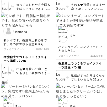
てみたいと思います。ありがと
り・・・と一つ一つ個体
待ってました〜💕今回も
うわぁ❤️可愛すぎます〜
うございました〜。
差がありますよね😊 美
美味しそうにできました
😍 初めてレッスンを受
味しい味を想像しながら
ね！！👏カレーパンのサ
講して下さったんです
楽しく作ることが1番で
クサクっとした感じがよ
ね！ありがとうございま
す♪ アーモンドも全く気
く表現できてます💯 ク
す😊 成型も着色も本当
になりませんよ😊あれで
リームパンも、ぽってり
にお上手でびっくりしま
OKです💕 作ってくださ
と可愛いフォルムに仕上
した！質感がとてもリア
ってありがとうございま
ishinana
がっていて、きっと中に
ルに仕上がっているの
えみ
した❤️
たくさんクリームが入っ
で、今にもパンの良い香
初レポです。樹脂粘土初心者で
てるんだろうな〜💕と想
りがしてきそうです😋💕
す。耳の位置やら色塗りやらと
像してしまいました😍
何よりも、お顔の表情が
パンシリーズ、コンプリートで
ても悩みながらも楽しくできま
フェイクスイーツ
2020/11/23
素敵に作ってくださりあ
とっても可愛いです！！
きました‼️
した。私にも娘がいるのでもう
りがとうございました❤️
💕思わず「可愛い〜」と
可愛い作品が完成して大満足で
少し大きくなったら一緒に作り
フェイクスイーツ
2020/08/31
樹脂粘土でつくるフェイクスイ
またお写真楽しみにして
声に出してしまいました
す💓
たいなとワクワクしました（そ
ーツ講座 パン編
います😊
😍 とてもセンスがおあ
気にいらなくて作り直したもの
れまでに腕を上げておきたい
樹脂粘土でつくるフェイクスイ
りのようなので、今後の
もありますが、今の私の精一杯
な…！）
ーツ講座 パン編
わぁ❤️可愛い〜😍 とっ
です😌
作品も楽しみです🎶 ぜ
色を塗る時にまだ乾いてない部
ても優しい表情のくまち
何度も練習して納得できるもの
ひぜひいろんな作品にチ
分をうっかり触ってしまうとハ
返信がすっかり遅くなっ
ゃんとウサギちゃんに仕
を作れるようになりたいと思っ
ャレンジしてみてくださ
ゲてしまってムラが出来てしま
てしまいました🙇‍♀️コンプ
上がりましたね✨ きっ
ています💪✨
いね♪ またお写真を楽し
ったのがショックでし
リートおめでとうござい
とっても楽しいレッスンをあり
と優しいお人柄が出てい
みにしています✨ あり
た、、、。またチャレンジした
ます！！ 全種類がそろ
がとうございました😊♫
るのかな？と思うような
いと思います！
がとうございました！
うと圧巻ですね♪全体的
温かい作品です❤️ 娘さ
に優しい雰囲気に仕上が
んがいらっしゃるんです
っていて、きっと温かい
ね♪ 世界でたった一つ
お人柄が出ているのでし
の、ママ手作りのおまま
えみ
えみ