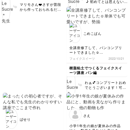
♪ 初めてとは思えないぐ
なかなか塗れなくて大変でした
マリモさん❤️さすが普段
らい美味しそうにできま
(..)アドバイスありましたらお願
から作っておられるだけ
したね🍓 いちごは、フ
いいたします
あってお上手ですね！👏
ルーツの中でもかなり難
ミニチュアと違って、大
易度の高いフルーツで
きいサイズは、細かいと
す。作業工程もたくさん
ころまでこだわって作る
ありますし、着色も難し
こめこぱん
必要があるので、とても
いですよね。経験者でも
良い練習になります😊
難しい作業なので、初心
このサイズで上手に作れ
者の方でここまでできた
全講座修了して、パンコンプリ
るようになると、ミニチ
ら本当に素晴らしいです
ートできました☺️
ュア作品ももっとクオリ
😊 私が一番最初に作っ
単体でも可愛いですが、勢揃い
フェイクスイーツ
2022/10/21
ティが上がると思います
たいちごなんて、酷すぎ
すると本当に可愛くてテンショ
よ♡ ぜひこれからも素
て、とても人に見せられ
ン上がります💕初めての道具や
樹脂粘土でつくるフェイクスイ
敵な作品をいっぱい作っ
るレベルじゃなかったで
表現も多くて、飽きずに一気に
ーツ講座 パン編
てくださいね💕 ありが
作成できました！子どもの反応
すから😆笑 上達する一
とうございました！✨
が楽しみです✨今回も楽しいレ
番の方法は、何度も何度
わぁ💕コンプリートおめ
ッスンをありがとうございまし
も練習してみることで
でとうございます！可愛
た！
す。失敗を重ねるごとに
いパンが勢揃い♪これだ
自分の手の癖も分かって
け揃うと圧巻ですね❤️
くるので、それを自分な
一つ一つが丁寧に作られ
りに修正していく内に、
ていて、どのパンも愛情
だんだんコツが掴めるよ
がたっぷり込められてい
うになると思います💕
さえ
るのが分かります😊 お
ぱせり
「いちごの穴を深くし過
子さんにとって「ママが
ぎた」ということです
小学1年生の娘が夏休みの作品
作ってくれた物」という
が、この「穴」というの