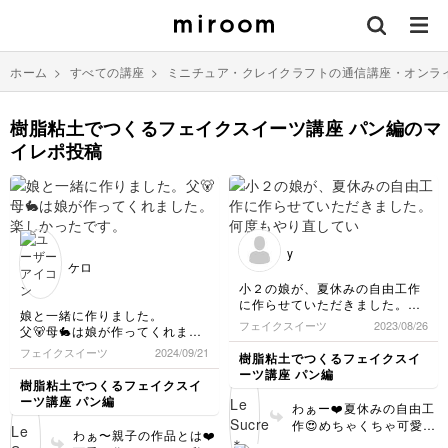
ホーム
>
すべての講座
>
ミニチュア・クレイクラフトの通信講座・オンラ
樹脂粘土でつくるフェイクスイーツ講座 パン編のマ
イレポ投稿
y
ケロ
小２の娘が、夏休みの自由工作
に作らせていただきました。
娘と一緒に作りました。
何度もやり直していましたが、
フェイクスイーツ
2023/08/26
父🐻母🐇は娘が作ってくれまし
根気強く先生の動画を見ながら
た。
制作して、満足のいく仕上がり
フェイクスイーツ
2024/09/21
樹脂粘土でつくるフェイクスイ
楽しかったです。
になったようです。
ーツ講座 パン編
ありがとうございました！
樹脂粘土でつくるフェイクスイ
ーツ講座 パン編
わぁー❤️夏休みの自由工
作😍めちゃくちゃ可愛く
わぁ〜親子の作品とは❤️
できましたね〜♪ 小学2