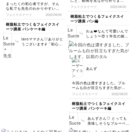
にと、動画を見ながら作りまし
のは特別ですよね💕 お
まったくの初心者ですが、そん
は、爪楊枝をさしていた
た。他の動物も作ってみたいと
フェイクスイーツ
2022/08/30
子さんの喜んでいるお顔
な私でも先生のわかりやすい講
楽しそうに作っていました。分
穴のことでしょうか。も
が目に浮かびます✨勝手
座でここまで作れるのか！と感
かりやすい説明だったので、安
フェイクスイーツ
2022/09/09
し爪楊枝を深く入れ過ぎ
樹脂粘土でつくるフェイクスイ
に想像して、ほっこり幸
動しました。
心して隣で見ていられました。
て、断面の溝が深すぎる
ーツ講座 パン編
せな気持ちになりました
彩色も造形もまだまだですが、
樹脂粘土でつくるフェイクスイ
ということでしたら、余
😆❤️ 楽しんで受講して
とても楽しく作ることができま
ーツ講座 パンケーキ編
っている粘土で穴埋めを
わぁ❤️なんて可愛いんで
した。
下さったようで、私もと
してあげても良いかもし
しょう〜😍１年生の娘さ
もっと上手に作れるようになり
ても嬉しいです♪ こちら
taroママさん♡ありがと
れません。粘土を入れて
んが作ってくださったな
たい！と言う気持ちがふつふつ
こそどうもありがとうご
うございます♪「初心
細工棒などで馴染ませた
んて感動です〜！！！😭
と沸いてきているので、これか
ざいました！💕
者」とは思えないほどお
後、軽くブラシで叩いで
らもどんどん練習していきたい
✨❤️どの動物さんも表情
上手で、びっくりしてし
あげると良いと思いま
と思います♪
が可愛くて、見ているこ
まいました！👀❤️ グラ
す。 着色は、粘土が乾
楽しいレッスンをありがとうご
ちらも思わず笑顔になっ
デーションも綺麗にでき
ざいました！
いてからのほうが良いの
てしまいますね♪ 私は特
あんず
ていますし、断面の描き
で、その場合はあと一日
にゾウさんがお気に入り
方も美しいです✨種も一
乾燥させてくださいね😊
です💕とっても可愛いで
つ一つ頑張ったんですね
いずれにせよ、とても初
す！ 1人で頑張って作っ
今回の色は濃すぎました。ブル
❤️感動です✨ もう〜初心
めてとは思えないほどお
ている姿と、隣で優しく
ームも白が目立ちすぎた気がし
者のレベルではないです
上手でびっくりしました
寄り添うママさんの姿を
ます。以前のタルトレッスンで
フェイクスイーツ
2022/08/20
👏きっととても器用な方
😊 ぜひこれからも楽し
想像するだけでほっこり
のブルーベリーより細かい作り
だとお察しします。これ
くいろんなスイーツにチ
幸せな気持ちになりまし
でしたが、茶色をしっかり入れ
樹脂粘土でつくるフェイクスイ
からが楽しみですね♪ ぜ
ャレンジしてくださいね
た😊 とっても上手な
たことで、リアルさが増します
ーツ講座 パンケーキ編
ひぜひこれからもたくさ
♪ どうもありがとうござ
ね。
ので、私から100点をあ
ん練習して、いろんな作
いました💕
もう少し瑞々しさを出すにはど
げちゃいます❤️ぜひいっ
あんずさん♡ とっても
品が作れるようになって
うしたら良いのかと。塗料の調
ぱいいっぱい褒めてあげ
美味しそうなブルーベリ
くださいね😊 またお写
整かなと勝手に思いながら再度
てくださいね♪ これから
ーができましたね！😊❤️
真お待ちしてます💕 あ
挑戦してみます。
もたくさん素敵な作品を