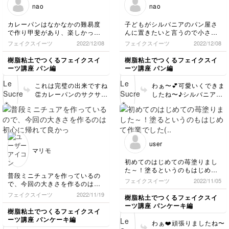
しさが込められているの
nao
nao
巻かれていて素晴らしい
礎を身につけることが大
で、見ているこちらがほ
です♪ 今回も可愛く作っ
事だと思います。白パ
っこりします❤️ 素敵な
カレーパンはなかなかの難易度
子どもがシルバニアのパン屋さ
てくださってありがとう
ン、とってもお上手です
作品を見せて頂き、今回
で作り甲斐があり、楽しかった
んに置きたいと言うので小さめ
ございました😊
よ♪ふっくらして、湯気
もありがとうございまし
です！
に作りました。
フェイクスイーツ
2022/12/08
フェイクスイーツ
2022/12/08
が見えそうです😍 いち
た✨✨
少し失敗してしまったので、ま
顔の描き方が難しかったです
ごデニッシュも可愛くで
た作ってみようと思います。
が、先生の説明のおかげでなん
樹脂粘土でつくるフェイクスイ
樹脂粘土でつくるフェイクスイ
きましたね❤️ とてもセ
クリームパンはかわいい感じに
とか仕上がりました。
ーツ講座 パン編
ーツ講座 パン編
ンスがおありなので、ぜ
作れて満足の出来です。
ありがとうございました😊
ひこれからも「細部まで
ありがとうございました😊
これは完璧の出来ですね
わぁ〜💕可愛いくできま
ごまかさない作品作り」
👏カレーパンのサクサク
したね〜♪シルバニアサ
❤️を目指して頑張ってく
感がたまらなく美味しそ
イズでここまでの完成
ださいね♪応援していま
うです！どこが失敗なの
度！素晴らしいです✨✨
す😊
か全く分からないぐらい
お顔も優しい表情でとっ
素晴らしい仕上がりだと
てもかわいいですね😍
思います👏 クリームパ
お子さんの喜んでいる顔
user
ンのぷっくりした感じも
が目に浮かびます❤️ こ
マリモ
いいですね💕きっと中に
ちらこそありがとうござ
初めてのはじめての苺塗りまし
クリームがたくさん入っ
いました😊
た～！塗るというのもはじめて
ているんだろうなぁ😋❤️
普段ミニチュアを作っているの
作業でした(..)だからなのかな？
フェイクスイーツ
2022/11/05
お腹が空いてしまうぐら
で、今回の大きさを作るのは初
私にはすごく難しかった！いろ
い美味しそうに作ってく
心に帰れて良かったです。
いろ不自然な感じになってしま
フェイクスイーツ
2022/11/19
樹脂粘土でつくるフェイクスイ
ださってありがとうござ
い(..)色が濃くなってしまいまし
ーツ講座 パンケーキ編
いました❤️
た！カットしたあとすぐに塗っ
樹脂粘土でつくるフェイクスイ
てしまいました！いちごの穴を
ーツ講座 パンケーキ編
わぁ❤️頑張りましたね〜
深くしすぎたみたいで塗るとき