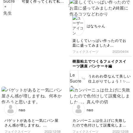
可愛く作ってくれて私ま
年生とは思えないほどの
で感動しちゃいました🥹
完成度でびっくりです
✨ 娘ちゃんも頑張りまし
💕 くまさんとうさぎさ
たね❤️とってもとっても
んのお顔も、きっと難し
上手です！！ くまさん
かったと思いますけど、
はなちゃん
家族もうさぎさん家族
優しい表情に仕上がりま
も、とっても幸せそうで
したね♪とって可愛いで
すね😍
す😍 メロンパンのザク
楽しくていっぱい作ったのでお
ザクっとした感じも上手
皿に盛ってみました♪
ですね！マーブルパンの
綺麗に作るコツなどわかりやす
フェイクスイーツ
2023/04/04
混ざり具合も、絶妙で
くてちゃんと本物そっくりに出
す！混ぜすぎると茶色が
来たと思います^ ^
樹脂粘土でつくるフェイクスイ
濃く出過ぎちゃうので、
ーツ講座 パンケーキ編
混ぜるのを止めるタイミ
ングが完璧です！ クリ
うわわわ😍なんて美しい
ームパンのふわふわ感も
仕上がりでしょう！✨一
最高♪ 絶対にクリームた
つ一つ丁寧に作られてい
っぷり入ってるでしょう
て、見事な完成度です💕
ね❤️ ソーセージパンの
ブラックベリーの艶感、
ケチャップ、きっと小学
もう本物にしか見えませ
生には難しかったと思い
ん！ブルーベリーの造形
ます。でもちゃんと蛇行
nao
nao
も見事ですね。 素敵す
できていて素晴らしいで
ぎるお写真をどうもあり
す😍パセリも頑張りまし
バゲットがあると一気にパン屋
カンパーニュは仕上げに失敗し
がとうございました❤️
たね❤️ どれも100点満点
さん感が増しますね。
たので色付けして誤魔化しまし
とても器用でセンスのあ
どころか300点あげちゃ
何本か作ろうと思います。
た…。
フェイクスイーツ
2022/12/08
フェイクスイーツ
2022/12/08
る方だとお見受けします