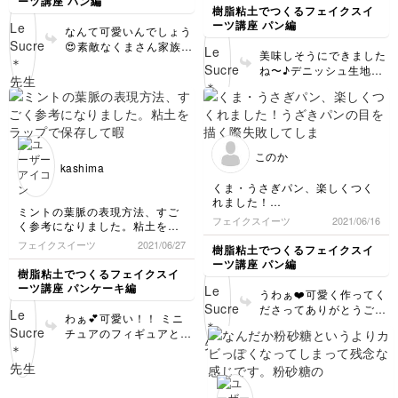
ーツ講座 パン編
えて楽しみですね💕お子
てくださいね♪ 楽しく作
爪の跡がついたりなんだりで、
す♪
樹脂粘土でつくるフェイクスイ
さんの喜ぶ顔が目に浮か
っていただけて嬉しかっ
何度も作り直しが発生しました
ーツ講座 パン編
なんて可愛いんでしょう
びます♪ またお写真楽し
がまずはまずは作り上げてみよ
たです😊ありがとうござ
😍素敵なくまさん家族と
うと思って作り上げました。
みにしています✨ 受講
いました❤️
美味しそうにできました
うさぎさん家族ができま
いちごとのバランスがどうなん
してくださりありがとう
ね〜♪デニッシュ生地は
したね❤️ どの子も表情
だろうと思いながら、ディッシ
ございました🙇‍♀️❤️
簡単なようで結構難しい
ュのパイ生地感や丸い感じを出
が愛くるしくて、可愛
ですよね。特に、筋をつ
すのがなかなか難しかったで
い〜❤️ お顔のフォルム
けている右手（右利きな
す。
も好きです！😍 ヘアゴ
ら）に気を取られすぎ
ムのアレンジ良いです
て、逆に左手に力が入り
ね〜♪ぜひぜひお好みの
このか
すぎて生地が潰れてしま
サイズで作って、いろん
kashima
ったり・・・ 私も何度
なアレンジを楽しんでく
くま・うさぎパン、楽しくつく
も失敗しました😋 なの
ださいね💕 ありがとう
れました！
で、初めてでこのクオリ
ミントの葉脈の表現方法、すご
ございました！😊
うざきパンの目を描く際失敗し
フェイクスイーツ
2021/06/16
ティーは素晴らしいです
く参考になりました。粘土をラ
てしまって、目の周りだけ少し
👏！！これでいちごにニ
ップで保存して暇があれば練習
暗くなってしまったことと、
フェイクスイーツ
2021/06/27
樹脂粘土でつくるフェイクスイ
スを塗ってツヤツヤにな
量産しています！
顔と耳のつなぎ目の着色が甘か
ーツ講座 パン編
ったら、もっともっと美
ったことが反省点です。
樹脂粘土でつくるフェイクスイ
味しそうになりますね
ーツ講座 パンケーキ編
うわぁ❤️可愛く作ってく
❤️ 可愛く作ってくだ
また、着色が苦手なので、絵具
ださってありがとうござ
さってありがとうござい
と水分の量の調整をもっとうま
わぁ💕可愛い！！ ミニ
います〜😍 あまりに可
ました😋💕
くできるようになりいなと思い
チュアのフィギュアと一
愛い表情で、見ているこ
ました。
緒に撮ると、可愛さが
ちらがにやけてしまいま
分かりやすいレッスンをありが
100倍増しですね😍 葉脈
した♪ 何よりも「楽しか
とうございました^^
の付け方、楽しんでもら
った」とおっしゃって頂
えて嬉しいです♪ 葉脈の