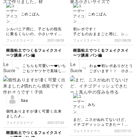
が、たくさん頑張りまし
うございました😊❤️ ま
たね😊 ミントの葉っぱ
た他のも作られたら、お
は、目立たないですがス
写真見せてくださいね♪
こめこぱん
こめこぱん
イーツを引き立てる影の
立役者として重要なアイ
テムなので、ぜひお時間
シルバニア用に、子どもの指先
初レポです！
のある時にいっぱい作っ
に乗るくらいの、小さいサイズ
子どものおままごと用に、シル
てストックしておいてく
で作りました。材料は間に合わ
バニアのお皿に乗る小さいサイ
フェイクスイーツ
2021/08/29
フェイクスイーツ
2021/08/29
ださいね♬
せで100均で揃えて、粉砂糖は
ズで作りました。初心者かつと
重曹を使いましたが、小さいか
ても不器用なのですが、丁寧で
樹脂粘土でつくるフェイクスイ
樹脂粘土でつくるフェイクスイ
らかごまかしが効いて可愛く見
わかりやすいレッスンのおかげ
ーツ講座 パン編
ーツ講座 パン編
えて、とても気に入っています
で、可愛く作ることができて嬉
😂
しいです＊^^＊
こちらも可愛い〜❤️いち
わぁ❤️初レポありがとう
いちごの着色が上手くいかず、
次は普通のサイズに挑戦して、
ごもツヤツヤで美味しそ
ございます！！ 小さい
プラムを重ねた時にハッキリ色
パンシリーズを制覇したいで
う❣️ デニッシュ生地の質
のにこのクオリティー♪
が分かれてしまったので、次回
す！
感が、この小ささでよく
本当に可愛いです❤️ 私
はもっと自然に着色できるよう
表現できましたね👏サク
も最初に粘土に挑戦した
に頑張りたいです！
サク感が出ていてとって
頃は、娘のシルバニア用
も美味しそうです♪ 100
のスイーツをたくさん作
Saa
均の粘土も、手頃に使え
っていました。子供が喜
みち
て良いですよね！ お子
んでくれると嬉しいです
個性ありますが凄く可愛く出来
さんはまだ小さいのか
よね♪ 初心者でこのクオ
ました♪
な？もう少し大きくなっ
リティーは、むしろとっ
まだ、ニスがぬれてないけど、
慣れたら感覚ですぐ作れそうで
フェイクスイーツ
2021/07/24
たら、ぜひ親子で一緒に
ても器用な方だと思いま
イチゴディッシュできたー！
す！
挑戦してみてくださいね
すよ😊💕 ぜひぜひいろ
真ん中の窪みを作るのがなかな
子供が大喜びなので今度はヘア
フェイクスイーツ
2021/07/10
樹脂粘土でつくるフェイクスイ
😊💕 どんどん作品が増
んな作品にチャレンジし
か難しかった…。
ゴムにアレンジしてあげたいで