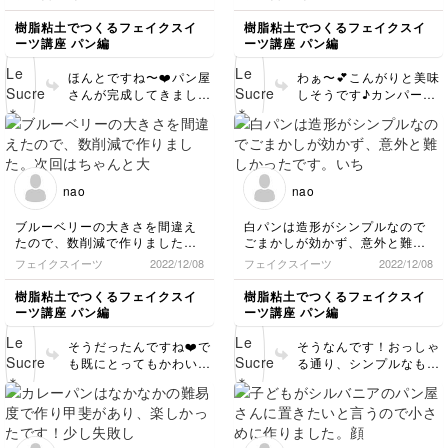
先生のおかげで素敵なパン屋さ
真ん中の切れ込み入れるのが楽
います😊❤️ こんなにも
ので、今後もぜひ継続し
んが出来、子どものおままごと
しかったです。
可愛く作ってくださっ
樹脂粘土でつくるフェイクスイ
樹脂粘土でつくるフェイクスイ
ていろんな作品を作って
が捗ります。
クロワッサンはバランスが難し
て、ありがとうございま
ーツ講座 パン編
ーツ講座 パン編
みてくださいね♪ またお
ありがとうございました😊
く、なんだか横長になってしま
した♪
写真楽しみにしています
いました。
ほんとですね〜❤️パン屋
わぁ〜💕こんがりと美味
😊 どうもありがとうご
そのうち再チャレンジしようと
さんが完成してきました
しそうです♪カンパーニ
ざいました✨
思います。
ね♪ バケット美味しそ
ュの香ばしさや、パリッ
う〜😍 これは何本か作
とした質感がきちんと伝
ってパン屋さんに飾りた
わってきます✨ クロワッ
くなりますね💕 シナモ
サンが横長になってしま
ンロールのアイシングも
うのは、みんな経験する
nao
nao
美味しそう〜♪ ママの作
「あるある」です！😊
った世界に一つしかない
逆にバターロールみたい
ブルーベリーの大きさを間違え
白パンは造形がシンプルなので
作品でお子さんが遊べる
に丸くなってしまう方も
たので、数削減で作りました。
ごまかしが効かず、意外と難し
なんて、本当に素敵です
います。それぞれ自分の
次回はちゃんと大きさを合わせ
かったです。
フェイクスイーツ
2022/12/08
フェイクスイーツ
2022/12/08
ね✨✨ 喜ぶお子さんの顔
手の癖のようなものがあ
て、全部乗せしたいです。
いちごは安定の可愛さで、たく
が目に浮かびます✨ かわ
るので、自分の手の癖を
さん作りたくなりました☺️
樹脂粘土でつくるフェイクスイ
樹脂粘土でつくるフェイクスイ
いいお写真を見せてくだ
知って、何度も練習する
ーツ講座 パン編
ーツ講座 パン編
さってありがとうござい
ことが大事だと思います
ました😊❤️
😊 でも、パン屋さんの
そうだったんですね❤️で
そうなんです！おっしゃ
パンも、一つ一つ大きさ
も既にとってもかわいい
る通り、シンプルなもの
や形が違うように、それ
ですよ💕ブルーベリーの
ほど難しいというのは本
ぞれの作品に個性がある
成型もお上手です♪ コロ
当です😊 最初から豪華
のも魅力の一つだと思い
ネも、シルバニアサイズ
な飾り付けをした作品を
ます💕naoさんの作品に
なので小さくて大変だっ
作るより、まずはシンプ
は、お子さんへの愛や優
たと思いますが、綺麗に
ルな作品でしっかりと基