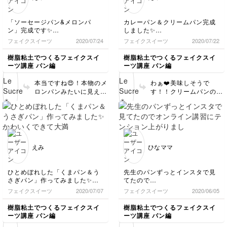
ょうね💕 細かなディテ
ごとスイーツ🎶 娘さん
ールも綺麗に仕上げられ
も幸せですね💕 お子さ
ていて、私も感動しまし
「ソーセージパン&メロンパ
カレーパン＆クリームパン完成
んが大きくなったら、親
た✨✨ 全種類コンプリー
ン」完成です✨
しました✨
子で一緒に作ると楽しさ
トしてくださってありが
出来上がったものを見て、メロ
クリームパンは、あとちょっと
も倍増ですので、ぜひぜ
フェイクスイーツ
2020/07/24
フェイクスイーツ
2020/07/22
とうございました😊❤️
ンパンに見えるー！と思わずつ
というところで大きなハゲがで
ひ一緒に作ってみてくだ
ぶやいてました😆
きてしまい💦塗り直しました。
さいね♪ 色塗りの時に、
樹脂粘土でつくるフェイクスイ
樹脂粘土でつくるフェイクスイ
ソーセージパンのケチャップが
カレーパンもパン粉がベチャッ
うっかり触ってしまっ
ーツ講座 パン編
ーツ講座 パン編
少なかったので追 加したら今度
となってしまったり💦
て…というのは、誰もが
は多すぎて決壊しましたが💦
どちらもどうなることかと思い
経験する「あるある」で
本当ですね😍！本物のメ
わぁ❤️美味しそうで
マスタードはうまくできたと思
ましたが、無事にできあがって
す😆 私も早く仕上げた
ロンパンみたいに見えま
す！！クリームパンの色
います。
嬉しいです😊✨
い気持ちがまさって、つ
す〜！♬ ザクザクした
合いも、カレーパンのパ
どちらもとても可愛くて楽しか
いうっかり…ということ
クッキー生地の質感がと
ン粉の質感も素晴らしい
ったです😊🎵
がよくありました😆笑
っても素晴らしいです👏
です！！食べたらサクサ
とにかく上手に仕上げる
👏 ソーセージパンも、
クっという音が聞こえて
コツはしっかり乾燥させ
なんて美味しそうなんで
きそうです😊 クリーム
ることです😊またぜひチ
しょう😍ケチャップたっ
パンの着色中に色がはげ
えみ
ひなママ
ャレンジしてみてくださ
ぷりでむしろ私好みです
てしまったのも、パン粉
いね♪ 楽しく作っていた
💕思わず頬張りたくなり
が湿気を帯びてベチャっ
だけたようで私も嬉しか
ました！ケチャップと、
となるのも、どちらも原
ひとめぼれした「くまパン＆う
先生のパンずっとインスタで見
ったです💕 またよろし
マスタードのわずかな質
因は同じで、色を重ねる
さぎパン」作ってみました✨
てたので
くお願い致します✨あり
感の違いも、とてもお上
際に、乾燥が足りなかっ
かわいくできて大満足(*´艸`)💕
オンライン講習にテンション上
フェイクスイーツ
2020/07/07
フェイクスイーツ
2020/06/05
がとうございました🎶
手に表現できています！
たからかもしれません。
先生の作品はどれも可愛くて憧
がりました！
パセリの縮れ具合も完璧
多分一度目の着色の際は
れです✨
難しい工程もありましたが、も
樹脂粘土でつくるフェイクスイ
樹脂粘土でつくるフェイクスイ
です💕 そして、「楽し
問題なかったと思います
他のパンやスイーツも作ってみ
っと練習して上手になりたいで
ーツ講座 パン編
ーツ講座 パン編
ます😊
かった」と言って頂け
す♪
が、2度目以降の着色