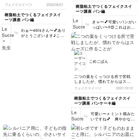
前回とは違う作り方でまた楽し
る時は、わざとらしいぐ
ね😊 これだけ上手に作
友人のお孫さんが 『パン屋さ
不器用なので、多少いびつです
フェイクスイーツ
2022/06/21
くできました！
樹脂粘土でつくるフェイクスイ
らいシュッとさせると良
れるようになると、量産
んごっこで遊びたい❗️』と言って
が、、子供は毎日のように遊ん
これなら、量産も頑張れそうで
ーツ講座 パン編
いかもしれませんね😊💕
も楽しくできそうですね
くれたのが嬉しかったです😊
でます✨
樹脂粘土でつくるフェイクスイ
す！
スライスと輪切りは、型
♪応援しています😊 今回
今度はケーキにも挑戦してみた
ーツ講座 パン編
きゃ〜💕可愛いパンがい
を使用されたんですね♪
もありがとうございまし
いです。
っぱい〜‼️😍これはお子
これがあると量産も楽な
た！
わぁ〜ebisさん〜💕あり
様に喜ばれること間違い
ので、ぜひいっぱい作っ
がとうございます♪こん
なしですね❤️ １個１個
てくださいね♪ 塗料の
なにたくさんあって、も
のクオリティーも素晴ら
件、気に入って頂けて私
う〜見ているだけで幸せ
しいです👏👏👏 特にカ
も嬉しいです♪ グラデー
な気持ちになりますね❣️
ンパーニュの質感、あま
ションも簡単にできるの
ご友人のお孫さんが遊び
りにもお上手でびっくり
で楽ですよね。 おっし
こめこぱん
たくなる気持ちも分かり
しました‼️ ママの愛情の
ゃる通り、イチゴの着色
ます♪😊大人の私までウ
こもった作品で遊べるな
は難しいので、私も永遠
キウキしてしまいました
んて、お子さんも幸せで
の課題ですが、たくさん
二つの葉をくっつける所で苦戦
❤️小さめのサイズもアレ
すね♪ とっても器用でお
作れば作るほど自分の手
しましたが、慣れてからはスム
ンジして作られたんです
上手なので、ケーキにも
の癖なども分かってき
ーズに作ることが出来ました😊
フェイクスイーツ
2021/10/12
ね♪とっても可愛いで
ぜひチャレンジして頂き
色が少し薄くなってしまいまし
て、どんどん上達してい
す！ センスがあるの
たいです‼️また素敵なお
たが、小さくて可愛いです💕
くと思いますので、ぜひ
樹脂粘土でつくるフェイクスイ
で、これならミニチュア
写真を楽しみにしていま
いっぱいチャレンジして
ーツ講座 パンケーキ編
サイズからリアルサイズ
すね♪ ありがとうござい
くださいね😊 今回も素
まで何でも作れそうです
ました❤️😊
敵に作ってくださり あ
可愛い〜♬ミント畑みた
ね✨ 一つ一つのクオリテ
りがとうございました！
いですね💕 爽やかな良
ィーも高く、丁寧に作ら
✨
い香りがしてきそう〜🌱
れたのが伝わってきます
🌱🌱 2枚の葉っぱをくっ
👏 こんなに素敵に作っ
つけるのは難しいです
てくださって、ありがと