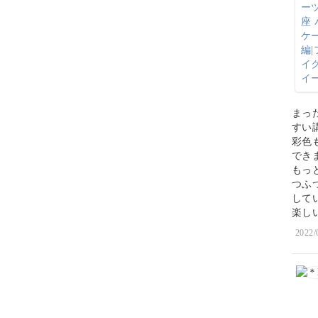
まっ
すい
彩色
でき
もっ
つふ
して
楽し
2022/