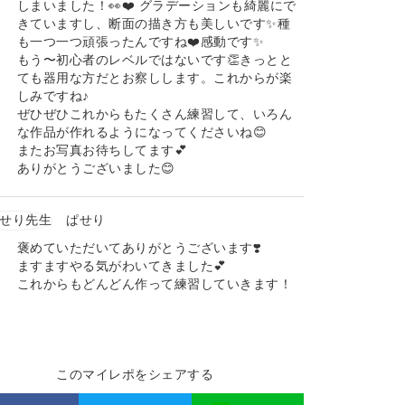
しまいました！👀❤️ グラデーションも綺麗にで
きていますし、断面の描き方も美しいです✨種
も一つ一つ頑張ったんですね❤️感動です✨
もう〜初心者のレベルではないです👏きっとと
ても器用な方だとお察しします。これからが楽
しみですね♪
ぜひぜひこれからもたくさん練習して、いろん
な作品が作れるようになってくださいね😊
またお写真お待ちしてます💕
ありがとうございました😊
ぱせり
褒めていただいてありがとうございます❣️
ますますやる気がわいてきました💕
これからもどんどん作って練習していきます！
このマイレポをシェアする