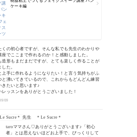
樹脂粘土でつくるフェイクスイーツ講座 パン
ケーキ編
たくの初心者ですが、そんな私でも先生のわかりや
講座でここまで作れるのか！と感動しました。
も造形もまだまだですが、とても楽しく作ることが
ました。
と上手に作れるようになりたい！と言う気持ちがふ
つと沸いてきているので、これからもどんどん練習
いきたいと思います♪
いレッスンをありがとうございました！
09/09
＊Le Sucre＊
taroママさん♡ありがとうございます♪「初心
者」とは思えないほどお上手で、びっくりして