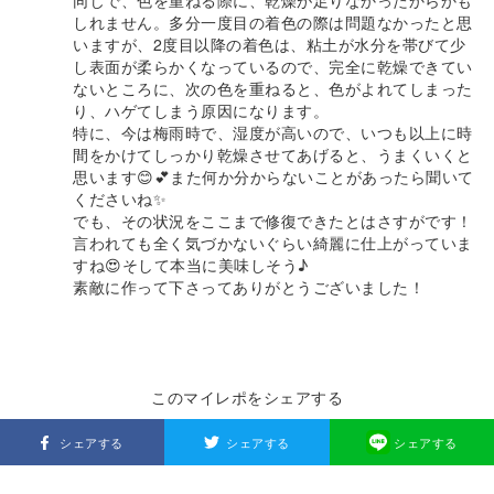
同じで、色を重ねる際に、乾燥が足りなかったからかも
しれません。多分一度目の着色の際は問題なかったと思
いますが、2度目以降の着色は、粘土が水分を帯びて少
し表面が柔らかくなっているので、完全に乾燥できてい
ないところに、次の色を重ねると、色がよれてしまった
り、ハゲてしまう原因になります。
特に、今は梅雨時で、湿度が高いので、いつも以上に時
間をかけてしっかり乾燥させてあげると、うまくいくと
思います😊💕また何か分からないことがあったら聞いて
くださいね✨
でも、その状況をここまで修復できたとはさすがです！
言われても全く気づかないぐらい綺麗に仕上がっていま
すね😍そして本当に美味しそう♪
素敵に作って下さってありがとうございました！
このマイレポをシェアする
シェアする
シェアする
シェアする