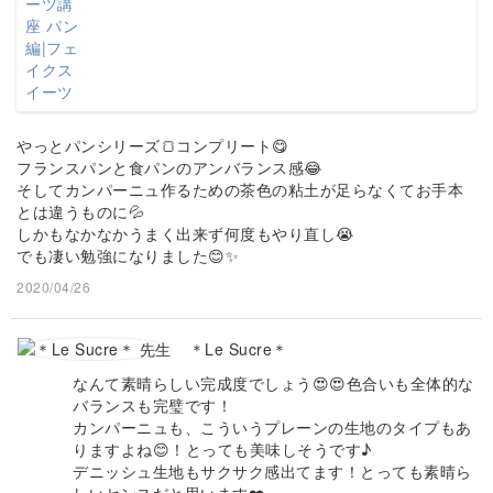
やっとパンシリーズ🍞コンプリート😋
フランスパンと食パンのアンバランス感😂
そしてカンパーニュ作るための茶色の粘土が足らなくてお手本
とは違うものに💦
しかもなかなかうまく出来ず何度もやり直し😭
でも凄い勉強になりました😊✨
2020/04/26
＊Le Sucre＊
なんて素晴らしい完成度でしょう😍😍色合いも全体的な
バランスも完璧です！
カンパーニュも、こういうプレーンの生地のタイプもあ
りますよね😊！とっても美味しそうです♪
デニッシュ生地もサクサク感出てます！とっても素晴ら