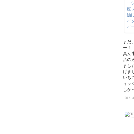
まだ
ー！
真ん
爪の
まし
げま
いち
ィッ
しか
2021/