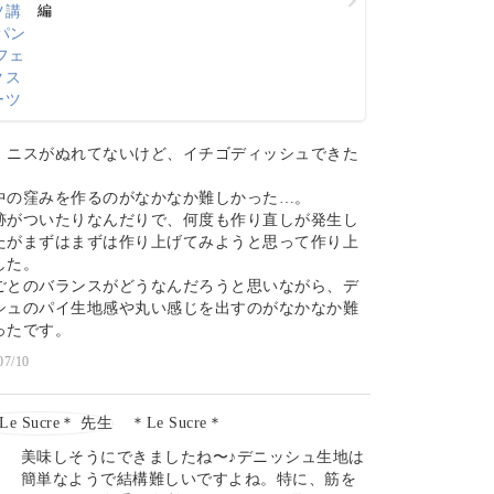
編
、ニスがぬれてないけど、イチゴディッシュできた
中の窪みを作るのがなかなか難しかった…。
跡がついたりなんだりで、何度も作り直しが発生し
たがまずはまずは作り上げてみようと思って作り上
した。
ごとのバランスがどうなんだろうと思いながら、デ
シュのパイ生地感や丸い感じを出すのがなかなか難
ったです。
07/10
＊Le Sucre＊
美味しそうにできましたね〜♪デニッシュ生地は
簡単なようで結構難しいですよね。特に、筋を