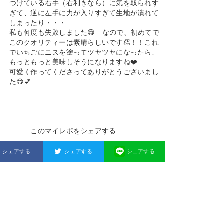
つけている右手（右利きなら）に気を取られす
ぎて、逆に左手に力が入りすぎて生地が潰れて
しまったり・・・
私も何度も失敗しました😋 なので、初めてで
このクオリティーは素晴らしいです👏！！これ
でいちごにニスを塗ってツヤツヤになったら、
もっともっと美味しそうになりますね❤️
可愛く作ってくださってありがとうございまし
た😋💕
このマイレポをシェアする
シェアする
シェアする
シェアする