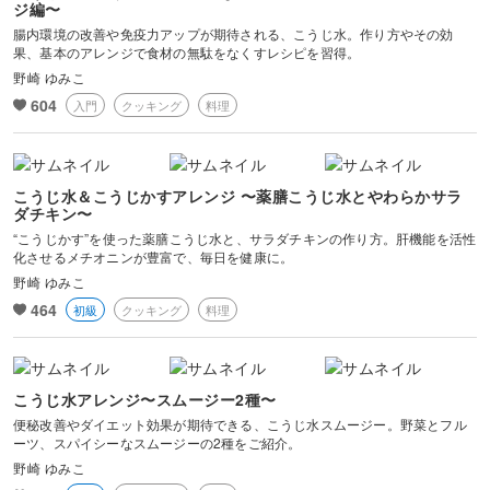
ジ編〜
腸内環境の改善や免疫力アップが期待される、こうじ水。作り方やその効
果、基本のアレンジで食材の無駄をなくすレシピを習得。
野崎 ゆみこ
604
入門
クッキング
料理
こうじ水＆こうじかすアレンジ 〜薬膳こうじ水とやわらかサラ
ダチキン〜
“こうじかす”を使った薬膳こうじ水と、サラダチキンの作り方。肝機能を活性
化させるメチオニンが豊富で、毎日を健康に。
野崎 ゆみこ
464
初級
クッキング
料理
こうじ水アレンジ〜スムージー2種〜
便秘改善やダイエット効果が期待できる、こうじ水スムージー。野菜とフル
ーツ、スパイシーなスムージーの2種をご紹介。
野崎 ゆみこ