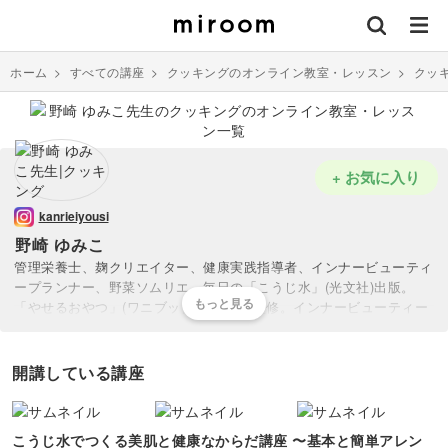
ホーム
>
すべての講座
>
クッキングのオンライン教室・レッスン
>
クッ
+ お気に入り
kanrieiyousi
野崎 ゆみこ
管理栄養士、麹クリエイター、健康実践指導者、インナービューティ
ープランナー、野菜ソムリエ。毎日の「こうじ水」(光文社)出版。
「やせるおやつ」(ワニブックス)レシピ監修。インナービューティー
ダイエット協会東京校にて講師を務めた。保健センターで数多くの栄
養指導に携わってきた経験、ダイエット専門協会での経験を生かし独
自の栄養指導で効果を上げている。3姉妹の母でもあり、子供のアレ
開講している講座
ルギーやアレルギーやアトピーの経験から「食べたもので身体作られ
ている」と再認識。ダイエット指導した生徒は100%の成功率を誇
る。
こうじ水でつくる美肌と健康なからだ講座 〜基本と簡単アレン