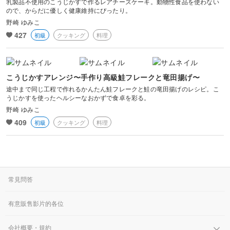
乳製品不使用のこうじかすで作るレアチーズケーキ。動物性食品を使わない
ので、からだに優しく健康維持にぴったり。
野崎 ゆみこ
427
初級
クッキング
料理
こうじかすアレンジ〜手作り高級鮭フレークと竜田揚げ〜
途中まで同じ工程で作れるかんたん鮭フレークと鮭の竜田揚げのレシピ。こ
うじかすを使ったヘルシーなおかずで食卓を彩る。
野崎 ゆみこ
409
初級
クッキング
料理
常見問答
有意販售影片的各位
会社概要・規約