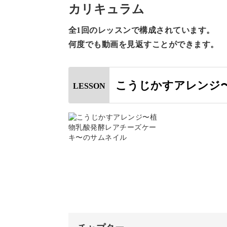
カリキュラム
動物性食品を使わないレアチーズケー
全1回のレッスンで構成されています。
何度でも動画を見返すことができます。
こうじかすアレンジ
LESSON
我慢せずに、ダイエットや腸活を続け
乳製品不使用！ナチュラル
今回のレシピは乳製品を使用せず、植
栄養価の高いナッツとこうじかすをメ