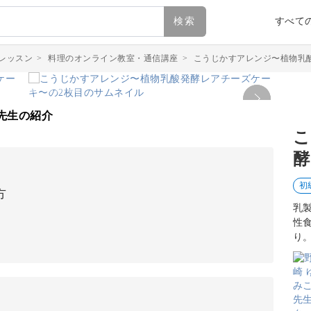
検索
すべて
レッスン
>
料理のオンライン教室・通信講座
>
こうじかすアレンジ〜植物乳
先生の紹介
こ
酵
初
方
乳
性
り