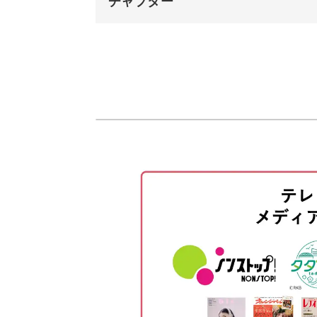
チャプター
れますよ♪
オープニング
ナチュラルな食材を使用したケーキは
はじめに
リーかつ低脂肪。
基本材料・道具
土台の材料をくだく
罪悪感なく食べられるので、ダイエッ
土台を型に詰める
ケーキの材料を混ぜて型に流す
乳製品のアレルギーを持つ方も、ぜひ
クランベリーをのせる
お菓子作り初心者も歓迎♪
型から出して切る
完成♪