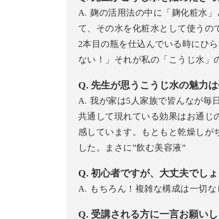
A. 麹の活用法の中に「麹化粧水
て、その水を化粧水として使うの
2本目の瓶を仕込んでいる時にひ
ない！」それが私の「こうじ水」
Q. 先生が思うこうじ水の魅力
A. 我が家は5人家族で皆んなが
共通して現れている効果はお通じ
感しています。もともと乾燥しが
した。まさに”飲む美容液”
Q. 初心者ですが、大丈夫でし
A. もちろん！複雑な構成は一切
Q. 受講される方に一言お願いし