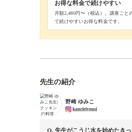
お得な料金で続けやすい
月額2,480円〜（税込）。講座ご
もちろん、新たな健康習慣として、こ
て続けやすいお得な料金です。
デザートから挑戦することで、抵抗な
ケーキの上にのせるトッピングやフル
先生の紹介
可愛くてヘルシーなので、来客時のち
ょうか？
野崎 ゆみこ
kanrieiyousi
こうじかすをつかったアレンジレシピ
Q. 先生がこうじ水を始めたき