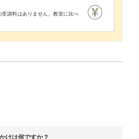
との受講料はありません。教室に比べ
うじを取り入れたい方にもおすすめ♪
くこうじ生活を始めやすいでしょう。
ーツをアレンジしても楽しいですよ。
ょっとしたおもてなしに作ってみてはいかがでし
を習得して、こうじ生活を楽しみましょう♪
っかけは何ですか？