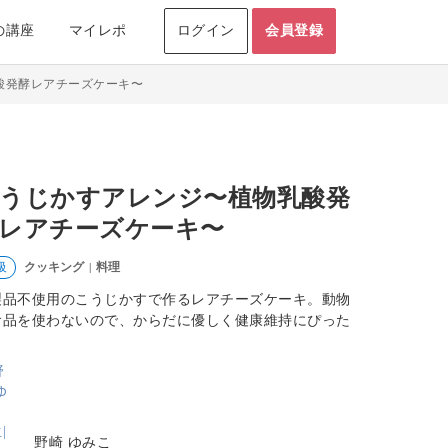
の講座
マイレポ
ログイン
会員登録
酸発酵レアチーズケーキ〜
うじかすアレンジ〜植物乳酸発
レアチーズケーキ〜
クッキング
料理
級
|
製品不使用のこうじかすで作るレアチーズケーキ。動物
食品を使わないので、からだに優しく健康維持にぴった
。
野崎 ゆみこ