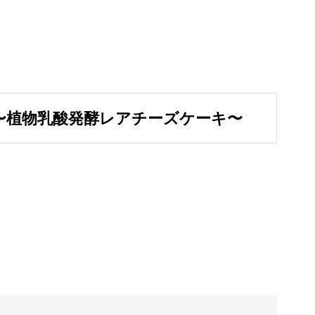
キは、からだに優しく健康維持にぴったり。
〜植物乳酸発酵レアチーズケーキ〜
られますよ♪
素材がうれしいレシピ
物由来の素材で調理を進めます。
インに使用するため、健康的なデザートが食べら