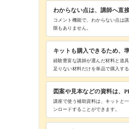
お菓子作りの第一歩に最適なレッスン
わからない点は、講師へ直
こうじの習慣化にも役立つ
コメント機能で、わからない点は
限もありません。
こうじの効果を体感するには、習慣化
キットも購入できるため、
経験豊富な講師が選んだ材料と道
足りない材料だけを単品で購入す
しかし、レシピがワンパターン化する
図案や見本などの資料は、P
今回ご紹介するデザートは、そんなこ
講座で使う補助資料は、キットと一
ピです！
ンロードすることができます。