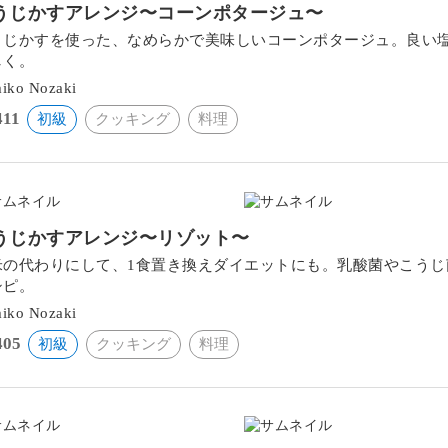
うじかすアレンジ〜コーンポタージュ〜
うじかすを使った、なめらかで美味しいコーンポタージュ。良い
しく。
iko Nozaki
411
初級
クッキング
料理
うじかすアレンジ〜リゾット〜
米の代わりにして、1食置き換えダイエットにも。乳酸菌やこう
シピ。
iko Nozaki
405
初級
クッキング
料理