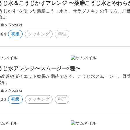
うじ水＆こうじかすアレンジ 〜薬膳こうじ水とやわら
こうじかす”を使った薬膳こうじ水と、サラダチキンの作り方。肝
康に。
iko Nozaki
464
初級
クッキング
料理
うじ水アレンジ〜スムージー2種〜
秘改善やダイエット効果が期待できる、こうじ水スムージー。野
紹介。
iko Nozaki
420
初級
クッキング
料理