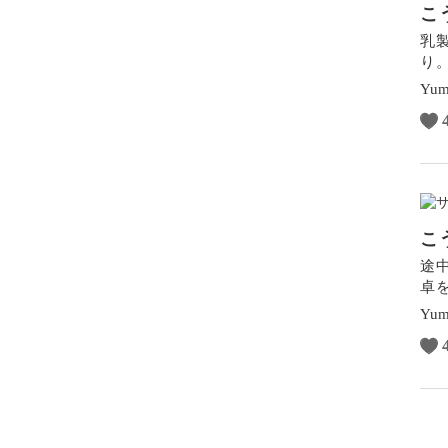
こ
乳
り
Yum
こ
途
卓
Yum