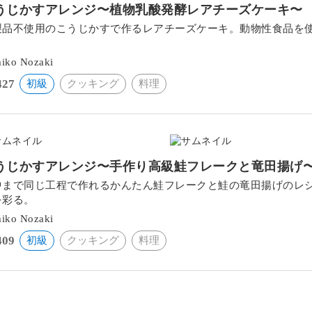
うじかすアレンジ〜植物乳酸発酵レアチーズケーキ〜
製品不使用のこうじかすで作るレアチーズケーキ。動物性食品を
。
iko Nozaki
427
初級
クッキング
料理
うじかすアレンジ〜手作り高級鮭フレークと竜田揚げ
中まで同じ工程で作れるかんたん鮭フレークと鮭の竜田揚げのレ
を彩る。
iko Nozaki
409
初級
クッキング
料理