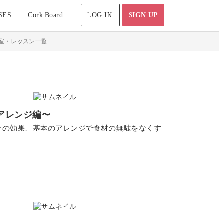
SES
Cork Board
LOG IN
SIGN UP
室・レッスン一覧
アレンジ編〜
その効果、基本のアレンジで食材の無駄をなくす