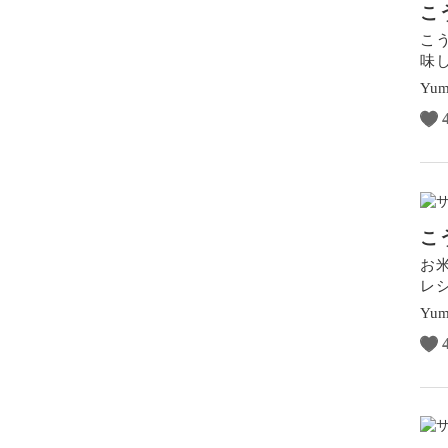
こ
こ
味
Yum
こ
お
レ
Yum