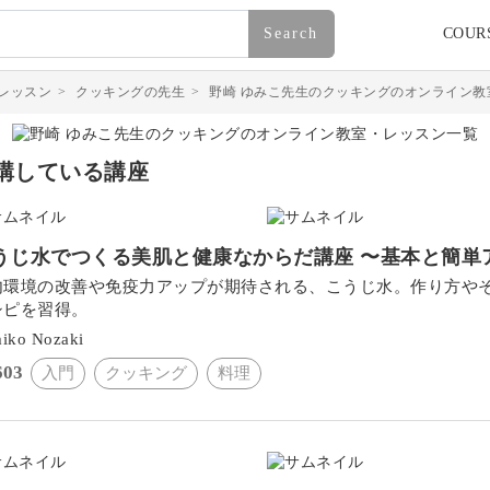
Search
COUR
レッスン
>
クッキングの先生
>
野崎 ゆみこ先生のクッキングのオンライン教
講している講座
うじ水でつくる美肌と健康なからだ講座 〜基本と簡単
内環境の改善や免疫力アップが期待される、こうじ水。作り方や
シピを習得。
iko Nozaki
603
入門
クッキング
料理