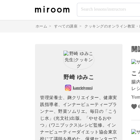
ホーム
>
すべての講座
>
クッキングのオンライン教室・
開
こ
野崎 ゆみこ
腸
kanrieiyousi
レ
Yum
管理栄養士、麹クリエイター、健康実
践指導者、インナービューティープラ
ンナー、野菜ソムリエ。毎日の「こう
じ水」(光文社)出版。「やせるおや
つ」(ワニブックス)レシピ監修。イン
ナービューティーダイエット協会東京
校にて講師を務めた。保健センターで