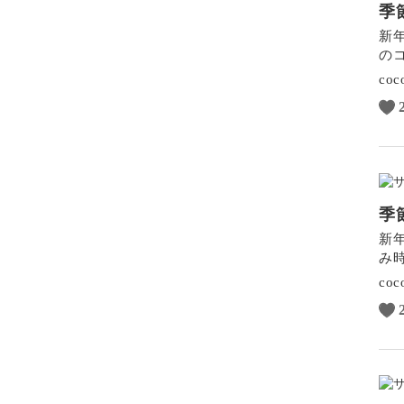
季
新
の
coc
季
新
み
coc