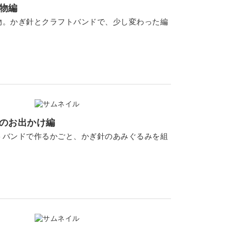
物編
物。かぎ針とクラフトバンドで、少し変わった編
んのお出かけ編
トバンドで作るかごと、かぎ針のあみぐるみを組