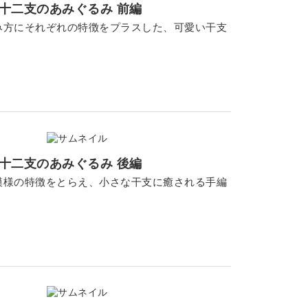
十二支のあみぐるみ 前編
み方にそれぞれの特徴をプラスした、可愛い干支
十二支のあみぐるみ 後編
模様の特徴をとらえ、小さな干支に癒される手編