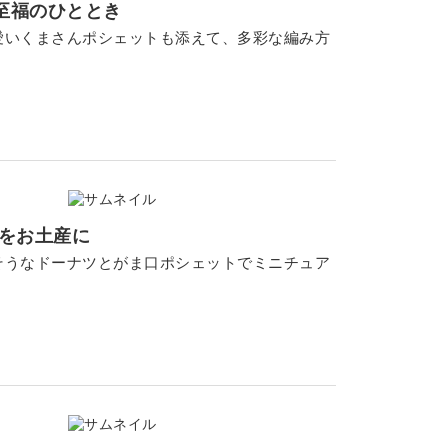
至福のひととき
愛いくまさんポシェットも添えて、多彩な編み方
ツをお土産に
そうなドーナツとがま口ポシェットでミニチュア