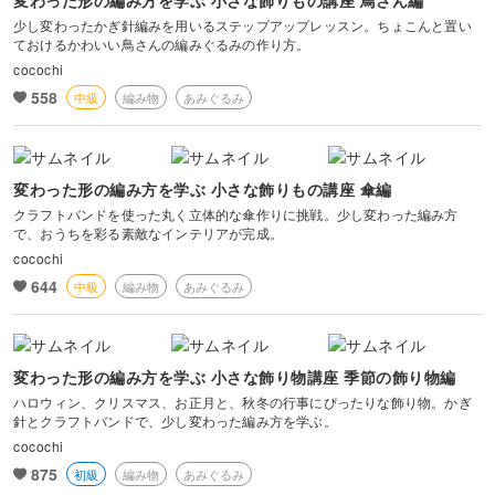
変わった形の編み方を学ぶ 小さな飾りもの講座 鳥さん編
少し変わったかぎ針編みを用いるステップアップレッスン。ちょこんと置い
ておけるかわいい鳥さんの編みぐるみの作り方。
cocochi
558
中級
編み物
あみぐるみ
変わった形の編み方を学ぶ 小さな飾りもの講座 傘編
クラフトバンドを使った丸く立体的な傘作りに挑戦。少し変わった編み方
で、おうちを彩る素敵なインテリアが完成。
cocochi
644
中級
編み物
あみぐるみ
変わった形の編み方を学ぶ 小さな飾り物講座 季節の飾り物編
ハロウィン、クリスマス、お正月と、秋冬の行事にぴったりな飾り物。かぎ
針とクラフトバンドで、少し変わった編み方を学ぶ。
cocochi
875
初級
編み物
あみぐるみ