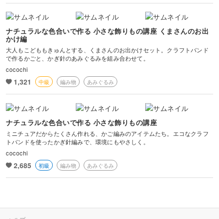
ナチュラルな色合いで作る 小さな飾りもの講座 くまさんのお出
かけ編
大人もこどももきゅんとする、くまさんのお出かけセット。クラフトバンド
で作るかごと、かぎ針のあみぐるみを組み合わせて。
cocochi
1,321
中級
編み物
あみぐるみ
ナチュラルな色合いで作る 小さな飾りもの講座
ミニチュアだからたくさん作れる、かご編みのアイテムたち。エコなクラフ
トバンドを使ったかぎ針編みで、環境にもやさしく。
cocochi
2,685
初級
編み物
あみぐるみ