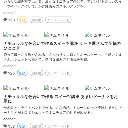
いろんな編み方で広がる、温かなミニチュアの世界。アレンジも楽しいスイ
ーツやバッグ作りで、かぎ針編みのスキルアップを。
cocochi
133
中級
編み物
クラフトバンド
ナチュラルな色合いで作るスイーツ講座 ケーキ屋さんで至福の
ひととき
飾ってほっこり癒やされる、ふんわりマカロンとホールケーキ。可愛いくま
さんポシェットも添えて、多彩な編み方と表現を習得。
cocochi
125
初級
編み物
クラフトバンド
ナチュラルな色合いで作る スイーツ講座 あまいドーナツをお土
産に
かぎ針とクラフトバンドで作る小さな物語。トレーにのった美味しそうなド
ーナツとがま口ポシェットでミニチュアの世界が広がる。
cocochi
157
初級
編み物
クラフトバンド