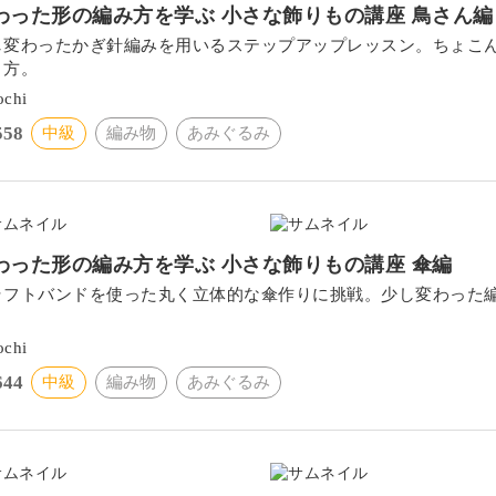
わった形の編み方を学ぶ 小さな飾りもの講座 鳥さん編
し変わったかぎ針編みを用いるステップアップレッスン。ちょこ
り方。
ochi
558
中級
編み物
あみぐるみ
わった形の編み方を学ぶ 小さな飾りもの講座 傘編
ラフトバンドを使った丸く立体的な傘作りに挑戦。少し変わった
。
ochi
644
中級
編み物
あみぐるみ