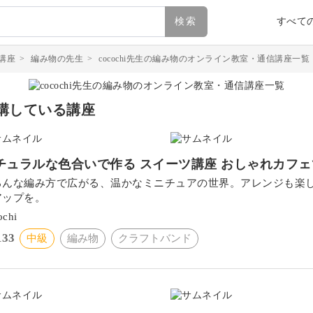
検索
すべて
講座
>
編み物の先生
>
cocochi先生の編み物のオンライン教室・通信講座一覧
講している講座
チュラルな色合いで作る スイーツ講座 おしゃれカフ
ろんな編み方で広がる、温かなミニチュアの世界。アレンジも楽
アップを。
ochi
133
中級
編み物
クラフトバンド