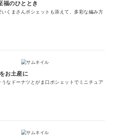
至福のひととき
愛いくまさんポシェットも添えて、多彩な編み方
ツをお土産に
そうなドーナツとがま口ポシェットでミニチュア