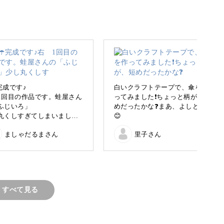
説していますので、初めての方は一から編み方を
️完成です♪
白いクラフトテープで、傘を作
1回目の作品です。蛙屋さん
ってみました❗ちょっと柄が、短
ップした、少し複雑な形の作品作りをご紹介して
ふじいろ」
めだったかな❓️まあ、よしとして
丸くしすぎてしまいました
😊
ましゃだるまさん
里子さん
2回目 蛙屋さんの「あか」
にはこちらの方がうまくい
愛いアイテム作りを楽しみましょう。
かなって感じです😊
ンド作品はたくさん作って
すが、こんなに小さいもの
で少し変わったかぎ針編みを紹介しているので是
めてだったので苦戦しまし
すべて見る
目はコツが掴めたのか1回目
戦は❓と思うほど、サクッと
ことができました✌️