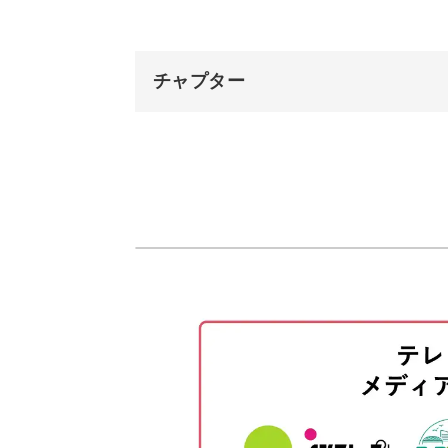
チャプター
オープニング
はじめに
使用材料・道具
クラフトバンドと竹串をカットす
クラフトバンドを貼り3周巻きつけ
新しいひもをつけて4段編む
2本幅に切り20段編む