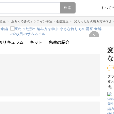
検索
すべて
講座
>
あみぐるみのオンライン教室・通信講座
>
変わった形の編み方を学ぶ 
カリキュラム
キット
先生の紹介
変
な
中
ク
変
成