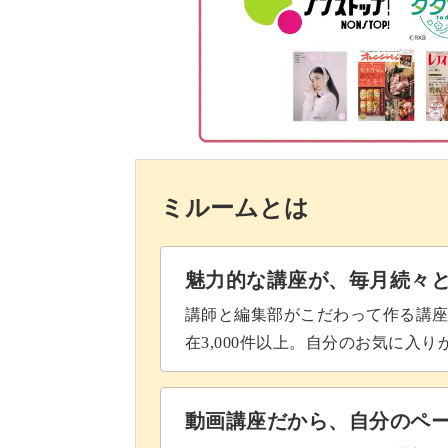
ボンドで固定して目打ちで穴を空
傘のふちを飾り編みする
竹串にクラフトバンドを巻く
持ち手の部分を作る
ミルームとは
完成♪
魅力的な講座が、毎月続々
講師と編集部がこだわって作る講
在3,000件以上。自分のお気に入
動画講座だから、自分のペ