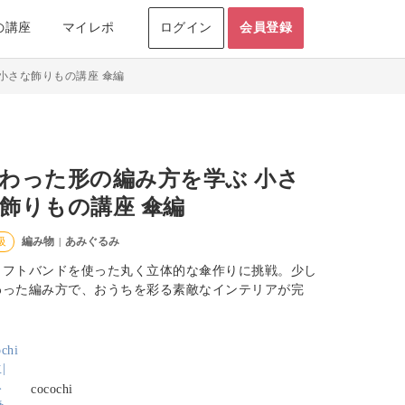
の講座
マイレポ
ログイン
会員登録
小さな飾りもの講座 傘編
わった形の編み方を学ぶ 小さ
飾りもの講座 傘編
編み物
あみぐるみ
級
|
ラフトバンドを使った丸く立体的な傘作りに挑戦。少し
わった編み方で、おうちを彩る素敵なインテリアが完
。
cocochi