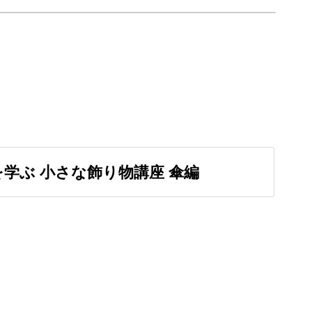
また娘達の学習机に飾られ
す😊
も頑張ります💪
学ぶ 小さな飾り物講座 傘編