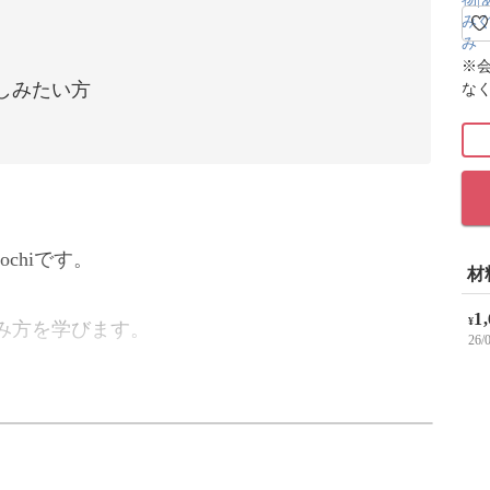
※
しみたい方
な
chiです。
材
1
¥
み方を学びます。
26
第2段の講座でも登場した編み方です。
みましょう。