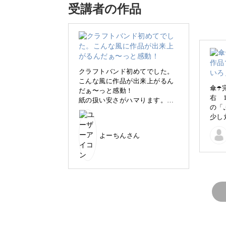
受講者の作品
もちろん、作業工程を分かりやすく解
学んでいただけますよ♪
クラフトバンド初めてでした。
こんな風に作品が出来上がるん
傘☂
だぁ〜っと感動！
右 
紙の扱い安さがハマります。
本講座シリーズでは少しだけレベルア
の「
ただ、家のはさみの切れ具が良
少し
います。
くなくてクラフトバンドを割く
😅
時にちゃんと切れなかったのが
よーちんさん
左 
残念でした…
形的
次作る時は切れるはさみで作り
変わった形の編み方を学びながら、可
った
たいです！
紙バ
いま
まだ①をご覧になっていない方はそこ
は初
た😭
非①からご覧くださいね。
2回
の苦
作る