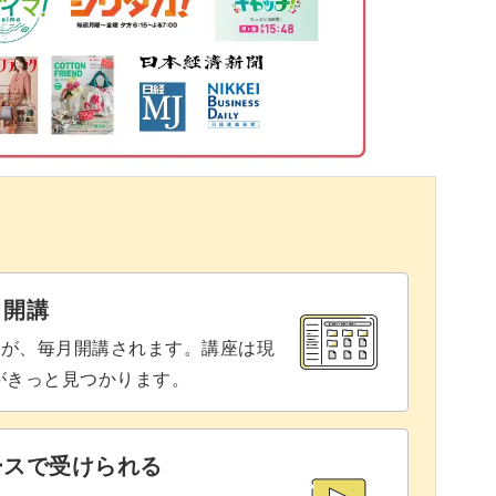
ける
27:57
31:11
38:27
43:07
48:01
と開講
座が、毎月開講されます。講座は現
りがきっと見つかります。
ースで受けられる