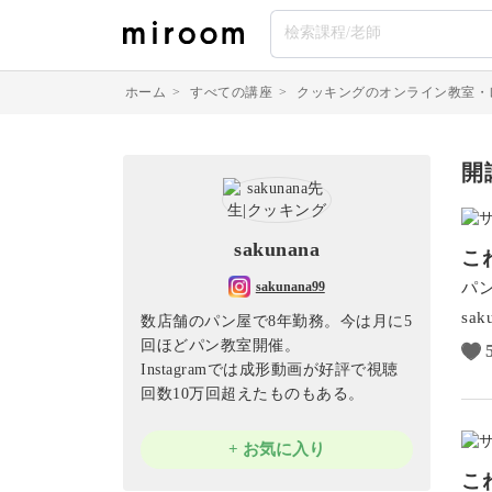
ホーム
>
すべての講座
>
クッキングのオンライン教室・
開
sakunana
こ
パ
sakunana99
sak
数店舗のパン屋で8年勤務。今は月に5
回ほどパン教室開催。
Instagramでは成形動画が好評で視聴
回数10万回超えたものもある。
+ お気に入り
こ