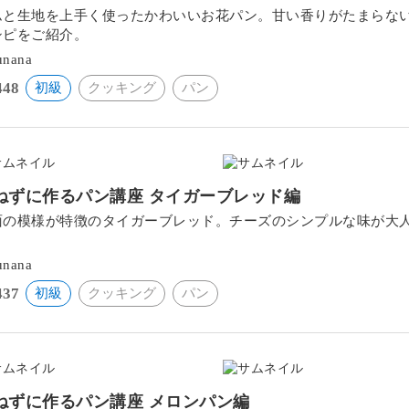
ムと生地を上手く使ったかわいいお花パン。甘い香りがたまらな
シピをご紹介。
unana
448
初級
クッキング
パン
ねずに作るパン講座 タイガーブレッド編
面の模様が特徴のタイガーブレッド。チーズのシンプルな味が大
。
unana
437
初級
クッキング
パン
ねずに作るパン講座 メロンパン編