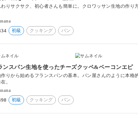
んわりサクサク、初心者さんも簡単に。クロワッサン生地の作り
。
unana
434
初級
クッキング
パン
ランスパン生地を使ったチーズクッペ&ベーコンエピ
地作りから始めるフランスパンの基本。パン屋さんのように本格
自在。
unana
398
初級
クッキング
パン