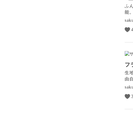
ふ
能
sak
フ
生
由
sak