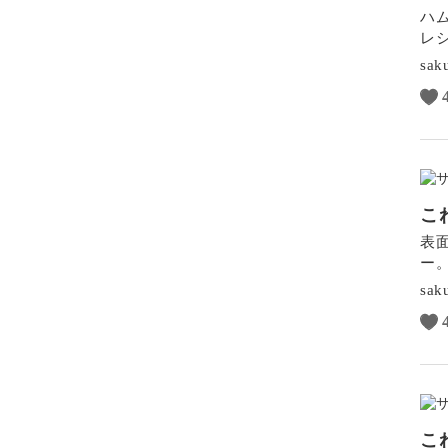
ハ
レ
sak
こ
表
ー
sak
こ