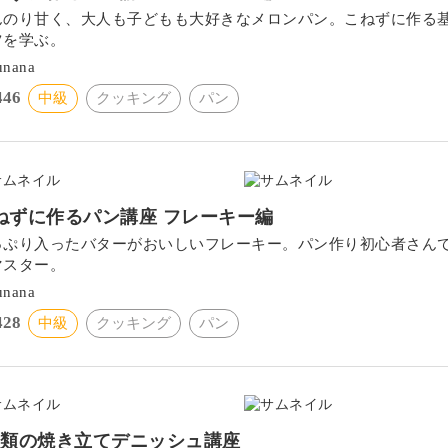
んのり甘く、大人も子どもも大好きなメロンパン。こねずに作る
ツを学ぶ。
unana
446
中級
クッキング
パン
ねずに作るパン講座 フレーキー編
っぷり入ったバターがおいしいフレーキー。パン作り初心者さん
マスター。
unana
428
中級
クッキング
パン
種類の焼き立てデニッシュ講座