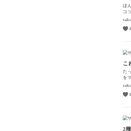
ほ
コ
sak
こ
た
を
sak
2