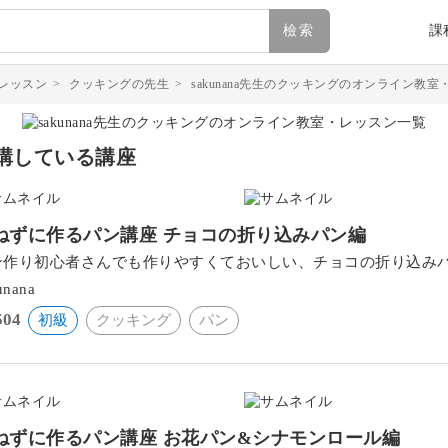
檢索
課
レッスン
>
クッキングの先生
>
sakunana先生のクッキングのオンライン教
講している講座
ねずに作るパン講座 チョコの折り込みパン編
ン作り初心者さんでも作りやすくておいしい、チョコの折り込み
unana
504
初級
クッキング
パン
ねずに作るパン講座 お花パン&シナモンロール編