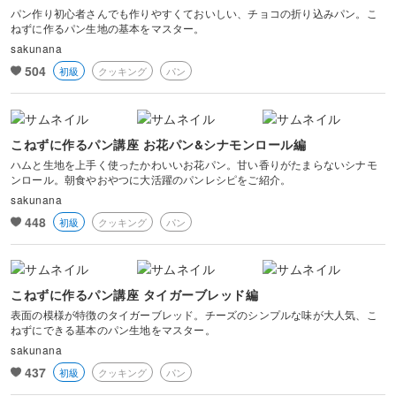
パン作り初心者さんでも作りやすくておいしい、チョコの折り込みパン。こ
ねずに作るパン生地の基本をマスター。
sakunana
504
初級
クッキング
パン
こねずに作るパン講座 お花パン&シナモンロール編
ハムと生地を上手く使ったかわいいお花パン。甘い香りがたまらないシナモ
ンロール。朝食やおやつに大活躍のパンレシピをご紹介。
sakunana
448
初級
クッキング
パン
こねずに作るパン講座 タイガーブレッド編
表面の模様が特徴のタイガーブレッド。チーズのシンプルな味が大人気、こ
ねずにできる基本のパン生地をマスター。
sakunana
437
初級
クッキング
パン