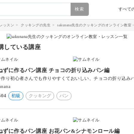
検索
すべて
レッスン
>
クッキングの先生
>
sakunana先生のクッキングのオンライン教
講している講座
ねずに作るパン講座 チョコの折り込みパン編
ン作り初心者さんでも作りやすくておいしい、チョコの折り込み
unana
504
初級
クッキング
パン
ねずに作るパン講座 お花パン&シナモンロール編