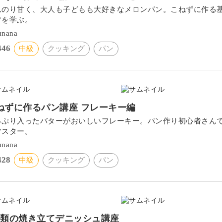
んのり甘く、大人も子どもも大好きなメロンパン。こねずに作る
ツを学ぶ。
unana
446
中級
クッキング
パン
ねずに作るパン講座 フレーキー編
っぷり入ったバターがおいしいフレーキー。パン作り初心者さん
マスター。
unana
428
中級
クッキング
パン
種類の焼き立てデニッシュ講座