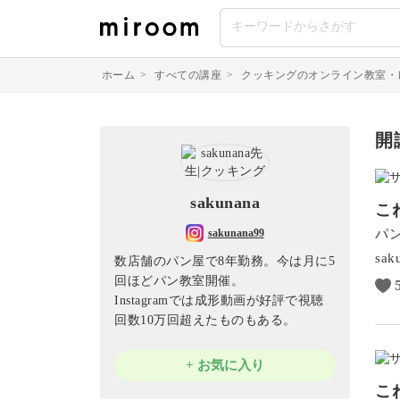
ホーム
>
すべての講座
>
クッキングのオンライン教室・
開
sakunana
こ
パ
sakunana99
sak
数店舗のパン屋で8年勤務。今は月に5
回ほどパン教室開催。
Instagramでは成形動画が好評で視聴
回数10万回超えたものもある。
+ お気に入り
こ