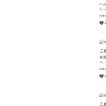
ハ
レ
sak
こ
表
ー
sak
こ