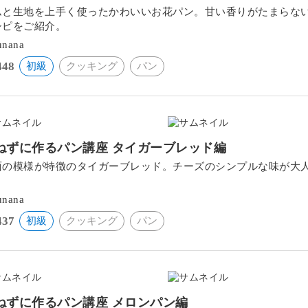
ムと生地を上手く使ったかわいいお花パン。甘い香りがたまらな
シピをご紹介。
unana
448
初級
クッキング
パン
ねずに作るパン講座 タイガーブレッド編
面の模様が特徴のタイガーブレッド。チーズのシンプルな味が大
。
unana
437
初級
クッキング
パン
ねずに作るパン講座 メロンパン編