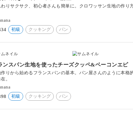
んわりサクサク、初心者さんも簡単に。クロワッサン生地の作り
。
unana
434
初級
クッキング
パン
ランスパン生地を使ったチーズクッペ&ベーコンエピ
地作りから始めるフランスパンの基本。パン屋さんのように本格
自在。
unana
398
初級
クッキング
パン