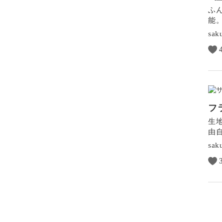
ふ
能
sak
フ
生
由
sak