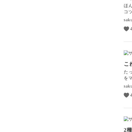
ほ
コ
sak
こ
た
を
sak
2