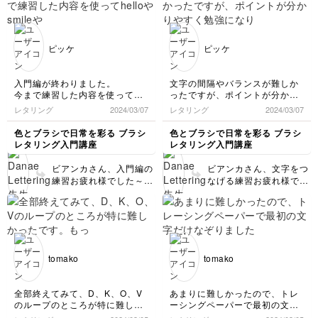
時の意識するポイントが
の事ですが、練習写真を
変わってきますよね！
拝見したことろ綺麗に書
分かりやすいと仰ってい
けていると思います😍
ただきともて嬉しいです
難しく感じるストローク
ピッケ
ピッケ
し励みになります💛 あ
が震えてしまう…という
りがとうございます！🥰
場合は、その部分を書く
時だけほんの少し書くス
入門編が終わりました。
文字の間隔やバランスが難しか
ピードを上げても良いか
今まで練習した内容を使って
ったですが、ポイントが分かり
もしれません👍(早すぎ
helloやsmileや、名前を書いて
やすく勉強になりました！
レタリング
2024/03/07
レタリング
2024/03/07
るとお習字のはらいみた
楽しかったです♪
失敗例なども書いてくださり、
いになりますので少し注
バウンスするポイントが難しい
分かりやすかったです😃
色とブラシで日常を彩る ブラシ
色とブラシで日常を彩る ブラシ
意しながら速度を上げま
と思いましたが、お手本通りで
レタリング入門講座
レタリング入門講座
なくてもバランスを見て書いて
しょう） 線は震えない
いきましょうということで、工
けど予想より太くなって
ビアンカさん、入門編の
ビアンカさん、文字をつ
夫して慣れていきたいです😊
しまう…という場合はブ
練習お疲れ様でした～！
なげる練習お疲れ様でし
ラッシュペンの穂先の角
短い単語の練習を楽しん
た！ ポイントが分かり
度をほんの少し立て気味
でいただき嬉しいです🥰
やすいと仰っていただき
にして書くのもありです
✨ バウンスの事も仰る通
嬉しいですしとっても励
ので、良かったら試して
り、前後の文字のバラン
みになります！ありがと
みてくださいね。 そし
スを見ながら練習を続け
うございます🥰 書く時
て息が止まってしまうの
てみてくださいね！🙌
に注意すべき点を知って
tomako
tomako
はめちゃくちゃあるある
おくだけで、書き終えた
ですね！(私もそうです
文字の印象やバランスが
😁) その状態が続くと肩
変わってきますので、う
全部終えてみて、D、K、O、V
あまりに難しかったので、トレ
も凝ってきたりするの
まくいかない事があった
のループのところが特に難しか
ーシングペーパーで最初の文字
で、休憩をはさみながら
ら是非またの動画を見返
ったです。もっと練習して、お
だけなぞりました。一文字づ