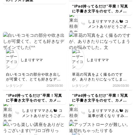
がとうございました！
“iPad持ってるだけ”卒業！写真
に手書き文字をのせて、カメラ
ロールが「アルバム」に変わる
デジタル文字講座
しまりすママさん🐿️ コ
メントありがとうござい
ます🌼 ご自身で撮影さ
れた大濠公園日本庭園の
お写真、とても素敵でし
た🌿 幻想的な雰囲気に
手書き文字がぴったり合
っていて、本当に雑誌の
しまりすママ
しまりすママ
1ページのような仕上が
りでした😊 「作品」と
してぐっと魅力が増して
白いモコモコの部分や吹き出し
草花の写真をよく撮るのです
いて、私もとてもうれし
が可愛くて、とても好きなデザ
が、ありきたりになってしまう
かったです！ 文字のレ
インでした(^^)
のが悩みでした。
レタリング
2026/03/30
レタリング
2026/03/30
イアウトも、少し変える
文字が入ると一気に個性がで
だけで印象が大きく変わ
て、作品としての完成度も上が
“iPad持ってるだけ”卒業！写真
“iPad持ってるだけ”卒業！写真
るので、ぜひその日の写
って感激しました！
に手書き文字をのせて、カメラ
に手書き文字をのせて、カメラ
真に合わせていろいろ試
ロールが「アルバム」に変わる
ロールが「アルバム」に変わる
してみてくださいね👍🏻
デジタル文字講座
デジタル文字講座
しまりすママさん🐿️ コ
しまりすママさん🐿️ お
メントありがとうござい
返事が遅くなり すみま
ます😊 ご自身で撮影さ
せん🙇‍♀️ コメントありが
れたパスタのお写真にア
とうございます😊 草花
レンジしてくださったん
のお写真を撮られている