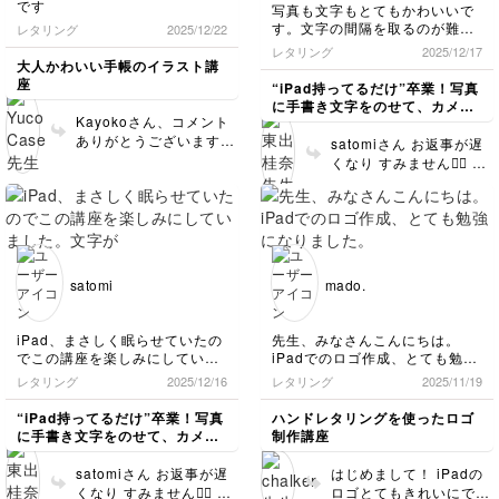
です
写真も文字もとてもかわいいで
す。文字の間隔を取るのが難し
レタリング
2025/12/22
かったです。
レタリング
2025/12/17
大人かわいい手帳のイラスト講
座
“iPad持ってるだけ”卒業！写真
に手書き文字をのせて、カメラ
Kayokoさん、コメント
ロールが「アルバム」に変わる
ありがとうございます。
デジタル文字講座
satomiさん お返事が遅
とっても可愛く描けてま
くなり すみません🙇‍♀️ コ
すね♡
メントありがとうござい
ます😊写真も文字もかわ
いいと言っていただけ
て、とてもうれしいで
す！ 文字の間隔は、最
初は意外と難しく感じま
satomi
mado.
すよね😁 少しずつ書い
ていくうちに感覚がつか
めてくるので、ぜひ焦ら
iPad、まさしく眠らせていたの
先生、みなさんこんにちは。
ず楽しみながら続けてみ
でこの講座を楽しみにしていま
iPadでのロゴ作成、とても勉強
てください。 これから
した。文字がかわいくて書くの
になりました。プロの技術を教
レタリング
2025/12/16
レタリング
2025/11/19
もたくさん書いて、iPad
も楽しいです！
えてもらえてありがたいです。
文字を楽しんでいただけ
ひとつわからなかったのです
“iPad持ってるだけ”卒業！写真
ハンドレタリングを使ったロゴ
たらうれしいです！
が、家のイラストだけをブラシ
に手書き文字をのせて、カメラ
制作講座
サイズを2ptにしたかったのです
ロールが「アルバム」に変わる
が、
デジタル文字講座
satomiさん お返事が遅
はじめまして！ iPadの
それにつられてサブの文字も2pt
くなり すみません🙇‍♀️ コ
ロゴとてもきれいにでき