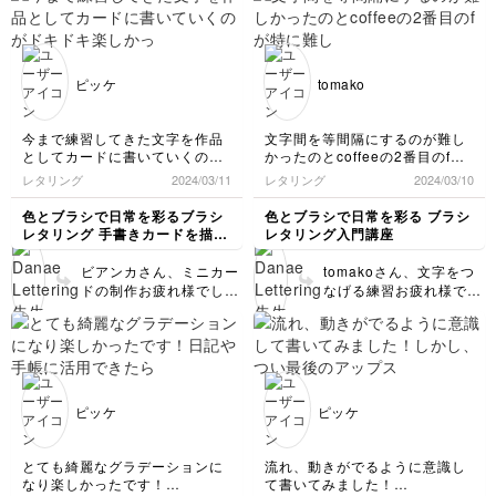
シングペーパーで沢山練
ので、喜んでいただけて
習していただいてOKで
嬉しいです😍✨ マットな
す👍💕 アップストロー
ペンの色に金色のドット
クですが、ダウンストロ
が良い感じに映えますよ
ピッケ
tomako
ークの太い線の良いコン
ね🥰 ぜひ他の配色でも
トラストがでているので
作ってみてくださいね～
綺麗だとおもいます😍
今まで練習してきた文字を作品
文字間を等間隔にするのが難し
バウンスする箇所はあく
としてカードに書いていくのが
かったのとcoffeeの2番目のfが
までも目安なので、必要
ドキドキ楽しかったです♪
特に難しかったです💦頭の中で
レタリング
2024/03/11
レタリング
2024/03/10
に応じて減らしたり、無
装飾のキラキラもぐっと見栄え
先生のお言葉を思い出しながら
くしたりしてもOKです
して、加えて書いていくのが楽
書くといい様です。
色とブラシで日常を彩るブラシ
色とブラシで日常を彩る ブラシ
よ🙌
しかったです😄
次の回も頑張ります！
レタリング 手書きカードを描い
レタリング入門講座
てみよう
ビアンカさん、ミニカー
tomakoさん、文字をつ
ドの制作お疲れ様でした
なげる練習お疲れ様でし
😍 とっても可愛く書け
た！ お写真を拝見する
ましたねー！文字の周り
限りとても綺麗に書けて
のキラキラまでも素敵で
いると思いますが、ダブ
す💛💕 ぜひ沢山作って
ルレターズはバランスを
感謝を伝えたい人に贈っ
綺麗にとるのが少々難し
てくださいね😊
かったりするので、変化
ピッケ
ピッケ
をつけるアルファベット
をアレンジしたり、試し
書きしながらぜひ沢山練
とても綺麗なグラデーションに
流れ、動きがでるように意識し
習してみてくださいね💛
なり楽しかったです！
て書いてみました！