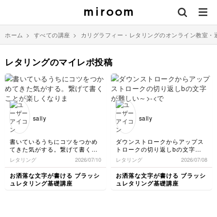
ホーム
>
すべての講座
>
カリグラフィー・レタリングのオンライン教室・
レタリングのマイレポ投稿
sally
sally
書いているうちにコツをつかめ
ダウンストロークからアップス
てきた気がする。繋げて書くこ
トロークの切り返しbの文字が
とが楽しくなりました。これか
難しい～
レタリング
2026/07/10
レタリング
2026/07/08
らも書き続けます。ありがとう
>-<でもがんばる。
ございました。^_^
お洒落な文字が書ける ブラッシ
お洒落な文字が書ける ブラッシ
ュレタリング基礎講座
ュレタリング基礎講座