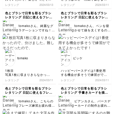
また復習がてら動画を見
ますが、穂先サイズの小
す。濃い色のすくい方によっ
たが、トレーシングペーパーの
レタリング
2024/03/13
レタリング
2024/03/11
返しにいらしてください
さいブラッシュペンで書
て、色の出方が違いますね。す
方が滑りがいいせいか、上手く
ね💛💕
くのもおすすめです👍
くい方が少ないと2色に割れる
書けるよう気がします。
色とブラシで日常を彩るブラシ
色とブラシで日常を彩るブラシ
文字になってしまいます^^;それ
筆圧が強くなってしまうせい
レタリング 日記に使えるフレー
レタリング 日記に使えるフレー
も正解なのでしょうか？
か、ペンの穂先が潰れそうにな
ズを書こう
ズを書こう
ります。（今の所大丈夫です
tomakoさん、綺麗なグ
tomakoさん、ペンを寝
が。）
ラデ―ションですね！！
かせて線を太くするの
あと、線が太くなる時、ペンを
😍💕 濃い色のすくいか
は、tomakoさん的にそ
寝かせて書いてしまう癖がある
たによって色の出方は変
れが書きやすければ特に
のですが、良いのでしょうか。
わってきますので、
問題ないですよ👍 実
tomakoさんのSummer
際、ダウンストロークは
のように2色に割れるの
安定して書けていますし
も、見せ方としてアリで
🥰 用紙で書き心地やペ
tomako
ピッケ
すよ👍✨ もしその色の割
ン先の滑りは異なってき
れ方を避けたい場合は、
ます。ガサガサよりのコ
薄い色のペンの先端だけ
ピー用紙はトレーシング
1枚目
ハッピーバースデイは1番使用
ではなく、ほんのり面で
ペーパーより穂先に負担
写真1枚に収まりきらなかった
する機会が多そうで練習ができ
濃い色をすくってみてく
がかかりやすいので、が
ので、分けました。
てよかったです！
レタリング
2024/03/11
レタリング
2024/03/11
ださいませ🥰
っつり練習したい時はト
難しそうだったので、トレーシ
メタルのドットを入れりと華や
レーシングペーパーのご
ングペーパーで書きました。バ
かになりますね😄
色とブラシで日常を彩るブラシ
色とブラシで日常を彩るブラシ
使用をおすすめします！
ウンスやアップストローク慣れ
レタリング 日記に使えるフレー
レタリング 手書きカードを描い
るまで苦戦続きです💦
ズを書こう
てみよう
tomakoさん、こちらの
ビアンカさん、バースデ
フレーズ練習お疲れ様で
ーカードの制作お疲れ様
した！ もちろん、穂先
でした！ こちらは年中
の滑りが良くなるトレー
使えるカードデザインな