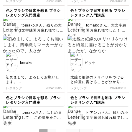
レタリング
2024/03/05
レタリング
練習を続けてみてくださ
2024/03/05
してみてくださいね💛
手本を見ないでも書けるように
つ、映像を止めながら描けるの
いね！
なりたいです。
でありがたいです。ディセンダ
色とブラシで日常を彩る ブラシ
色とブラシで日常を彩る ブラシ
ーループ、難しいですね。
レタリング入門講座
レタリング入門講座
tomakoさん、残りの大
tomakoさん、大文字練
文字練習お疲れ様でし
習お疲れ様でした！ ス
た！ 穂先がしなるブラ
トロークが色んな方向に
ッシュペンで細い線を書
動くので最初はなぞり練
きながらループするの
習だけでももちろんOK
は、丸芯マーカーと違っ
です！👍 ディセンダー
て穂先が安定しないので
ループは右利きの場合、
難しいですよね🥺 お使
穂先と同じ進行方向で書
tomako
ピッケ
いのブラッシュペンの穂
く部分があるので難しい
先サイズに合わせて文字
と感じられる方が多いか
のサイズを小さく書いた
もしれません(左利きの
初めまして。よろしくお願いし
太線と細線のメリハリをつける
り、大きく書いたりして
場合、アセンダーループ
ます。
と綺麗に書けることが分かりま
ご自身が書きやすいと思
が難しいと仰る方もいら
四季織りマーカーがなかったの
したが、なかなか難しいですね
レタリング
2024/03/05
レタリング
2024/03/05
える文字サイズで書いて
っしゃいます)。 ディセ
で、太さが近いマイルドライナ
😅
いけば苦手部分が少し減
ンダーループを綺麗に書
ーで描きました。アップやニョ
四季織マーカーとマイルドライ
色とブラシで日常を彩る ブラシ
色とブラシで日常を彩る ブラシ
っていくと思います👍✨
くコツは、ダウンすると
ロニョロを描くとき、腕がプル
ナーの筆先の硬さにも違いがあ
レタリング入門講座
レタリング入門講座
プルしてしまいますが、練習し
応援していますので引き
りますね
きにほんのりカーブしな
てゆくしかないですね💦
小文字の練習が一通り終わりま
続き練習を楽しんでくだ
がら書くとループに入り
tomakoさん、はじめま
ビアンカさん、残りの小
した。難しいところもありまし
さいね🥰
やすいのと、ループに入
して！ この講座をご受
文字練習お疲れ様でし
たが楽しかったです😄
る少し前から徐々に筆圧
講頂き誠にありがとうご
た！ 太線と細線にコン
を弱めてスムーズに筆圧
ざいます💛 マイルドラ
トラストがでるようにメ
ゼロにしていくと細い線