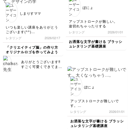
ですね🍝 とってもステ
んですね🌼キレイなブー
キです！ お料理の写真
ゲンビリアですね！
ぽにょ
は手書き文字との相性も
「ありきたりになってし
しまりすママ
よく、ひとこと添えるだ
まう」というお悩み、と
けで、ぐっとあたたかみ
てもよく分かります。
アップストロークが難しい。
のある一枚になります♪
文字を添えることで作品
途切れちゃったりする
いつも楽しい講座をありがとう
ぜひこれからも、お気に
としての完成度が上がっ
ございます(^^)
レタリング
2026/01/01
入りの写真に文字を添え
たと感じていただけて、
ロゴ作りって、デザインの学校
レタリング
2026/02/17
て、ご自身らしい作品づ
本当にうれしいです😊
を卒業した人しか出来ないもの
お洒落な文字が書ける ブラッシ
くりを楽しんでください
写真に言葉を添えるだけ
と思っていましたが、先生の講
ュレタリング基礎講座
「クリエイティブ脳」の作り方
ね🌼
で、そのときの気持ちや
座を受講したら、ロゴ作りの基
オリジナルロゴを作ってみよう
本や気をつける事等を教えてい
思い出まで一緒に残せる
ただけて、初心者ですが挑戦し
のが、手書き文字の魅力
ありがとうございます‼️
みようという気持ちになりまし
だと思っています。 ぜ
すごく可愛くできてます
た(^^)
ひこれからも、お気に入
ね✨✨ 特にテカリと面取
ひとまずHelloできました！
りの草花の写真と一緒
りが素晴らしいと思いま
に、ご自分らしい作品づ
す✨✨ これは、iPadで描
くりを楽しんでください
かれたのですか？ デザ
ぽにょ
ね👍🏻
インにご興味があれば、
個別レッスンをしており
ますよ‼️
アップストロークが難しいで
す。
太くなっちゃう…。
レタリング
2026/01/01
お洒落な文字が書ける ブラッシ
ュレタリング基礎講座