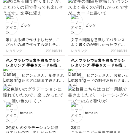
くさん練習してくださり
とっても素敵でうっとり
ありがとうございま
してしまいました😍 文
す！！✨ ぜひお好きな言
字周りのキラキラも良い
葉で練習する際もこのよ
ですね！！ ぜひ、他の
うに装飾してみてくださ
配色でも沢山描いてみて
ピッケ
ピッケ
いね！ めちゃくちゃ気
くださいね～🙌✨
分が上がりますよ🥰
家にある紐で作りましたが、こ
文字の間隔を意識してバランス
だわりの紐で作っても楽しそう
よく書くのが難しかったです
です。文字に添える装飾もいろ
が、カードに書いて仕上がりが
レタリング
2024/03/14
レタリング
2024/03/14
いろあり、面白かったです！
よく嬉しくなりました😃
タグやカード類に書いて楽しか
色とブラシで日常を彩るブラシ
色とブラシで日常を彩るブラシ
ったです♪
レタリング 手書きカードを描い
レタリング 手書きカードを描い
てみよう
てみよう
ビアンカさん、制作され
ビアンカさん、お祝いカ
たタグに紐まで通され
ードの制作お疲れさまで
て、めちゃくちゃ可愛く
した！ 単語なのに文字
できましたね！！✨ グラ
数が多い為、文字間や文
デーションで書かれたの
字のバランスなど気を付
も素敵ですが、丸芯で装
けながら書く必要があり
飾を書いたものも良いで
ますが、ビアンカさんは
すね😍 沢山書いてミニ
とっても素敵に仕上がり
tomako
tomako
ギフトなどに付けてあげ
ましたね😍💛 最後のｓ
てみてくださいね😊 こ
の線を伸ばしたのもおし
こまでご受講頂きありが
ゃれです！ 今回は四季
2色使いのグラデーションに憧
2枚目
とうございました！！
織マーカーを使用してい
れていたので、楽しかったで
こちらはコピー用紙で書きまし