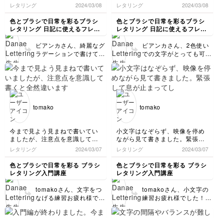
💕 coffeの2番目のｆが
日記や手帳に活用できたらいい
しかし、つい最後のアップスト
レタリング
2024/03/08
レタリング
2024/03/08
難しかったとの事です
です☺️
ロークが短くなってしまいます
が、それは1つ目のｆと
ね💦
色とブラシで日常を彩るブラシ
色とブラシで日常を彩るブラシ
の文字間の開け方でしょ
2色で書くとぐっと可愛くなり
レタリング 日記に使えるフレー
レタリング 日記に使えるフレー
楽しかったです♪
うか、それともサイズを
ズを書こう
ズを書こう
変えながら描くことでし
ビアンカさん、綺麗なグ
ビアンカさん、2色使い
ょうか？ 前者の場合
ラデーションで書けてい
での文字がとっても可愛
は、1つ目のｆの最後の
ますね！！😍 ぜひぜひ
いですね！！😍 そうな
アップストロークを右に
沢山ご活用くださいませ
んです、、アップストロ
大きく伸ばして十分な文
😊💕
ークってつい短く書いて
字間を確保してから2つ
しまいがちなんです💦
目のｆを書くと文字間的
一定の文字間を保ちたい
に窮屈じゃなくなりま
時はぜひアップストロー
tomako
tomako
す。 後者の場合は、1つ
クの長さにも注目しなが
目のｆを気持ちもうちょ
ら書いてみましょう！✨
いと大きく書いてあげる
練習時は大げさかな？っ
今まで見よう見まねで書いてい
小文字はなぞらず、映像を停め
と2つ目のｆはもっと小
ていうくらい長めに書く
ましたが、注意点を意識して書
ながら見て書きました。緊張し
さくしなきゃ！というプ
癖をつけても良いと思い
くと全然違いますね。とてもわ
て息が止まってしまいますね💦
レタリング
2024/03/07
レタリング
レッシャーが少し減るは
2024/03/07
ます！👍
かりやすくて勉強になります。
アップストロークと、ウェーブ
ずです😘 復習される
ダッシュが難しいです。ストロ
色とブラシで日常を彩る ブラシ
色とブラシで日常を彩る ブラシ
際、ぜひ試してみてくだ
ーク練習、もっと頑張らねば！
レタリング入門講座
レタリング入門講座
さいね！
と思いました。
tomakoさん、文字をつ
tomakoさん、小文字の
なげる練習お疲れ様でし
練習お疲れ様でした！
た！ 注意すべき点が頭
アップストロークをウェ
に入っているだけで書く
ーブダッシュが難しいと