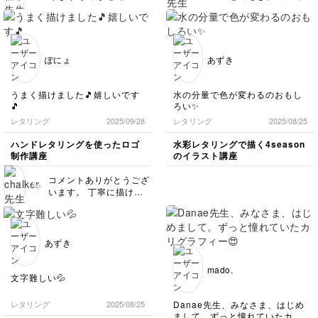
になってしまいました。
メントありがとうござい
てますね✨ ご質問の件で
レイヤーを変えても、ロックを
ます✨ iPadが眠ってい
すが、ブラシサイズを変
しても変わってしまうのです。
たとのことですが、この
更したら他も同じサイズ
なぜなのでしょうか？
講座をきっかけにまた活
になってしまったという
躍してくれそうで、とて
ことですね。 基本は、
ぽにょ
あずき
もうれしいです😊 「文
レイヤーを家と文字に分
字がかわいくて書くのも
けてレイヤーを作ると、
楽しい」と感じていただ
そのような現象は無いの
うまく描けました🎵嬉しいです
水の分量で色が変わるのおもし
けたことが何よりです！
ですがおかしいです
🎵
ろい✨
ぜひいろいろな言葉や手
ね？？ もう一度、 はじ
レタリング
2025/09/28
レタリング
2025/08/25
帳、メモなどにも気軽に
めに、家と文字のレイヤ
書いて楽しんでみてくだ
ーを分けてから、それぞ
ハンドレタリングを使ったロゴ
水彩レタリングで描く4season
さいね。これからも一緒
れ違う太さで描いていた
制作講座
のイラスト講座
にiPad文字を楽しんでい
だければ大丈夫と思うの
ただけたらうれしいです
ですが。 よろしくお願
コメントありがとうござ
✨
いいたします！
います。 丁寧に描けて
ますね！ バランスもす
ごくいいと思います✨
あずき
mado.
文字難しい💦
Danae先生、みなさま、はじめ
レタリング
2025/08/25
まして。ずっと憧れていたカリ