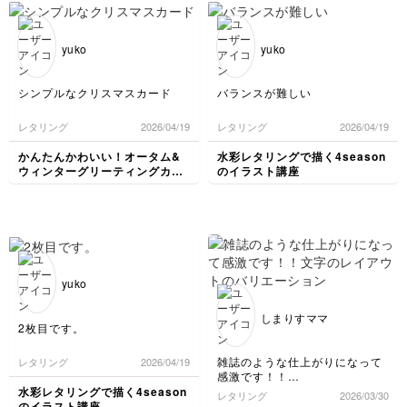
yuko
yuko
シンプルなクリスマスカード
バランスが難しい
レタリング
2026/04/19
レタリング
2026/04/19
かんたんかわいい！オータム&
水彩レタリングで描く4season
ウィンターグリーティングカー
のイラスト講座
ド講座
yuko
しまりすママ
2枚目です。
雑誌のような仕上がりになって
レタリング
2026/04/19
感激です！！
文字のレイアウトのバリエーシ
水彩レタリングで描く4season
レタリング
2026/03/30
ョンも色々教えていただきあり
のイラスト講座