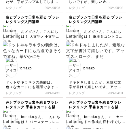
たが、字がプルプルしてしまい
しいですが、楽しい🎶
Congratsぐらいでした
👍 ストロークの太さに
ます(＞人＜;)
沢山練習して筆ペンに慣れるこ
レタリング
2024/05/08
レタリング
2024/05/02
ら2色のペンの1文字ずつ
メリハリも出てきたの
慣れなのかなぁ。。。
とから頑張ろう！
交互に色を変えても可愛
で、ますます良くなって
色とブラシで日常を彩る ブラシ
色とブラシで日常を彩る ブラシ
いですよ💛 良かったら
くるはずです💞
レタリング入門講座
レタリング入門講座
試してみてくださいね！
おメグさん、こんにち
おメグさん、こんにち
は！ 大文字と小文字の
は！ 筆圧をコントロー
練習お疲れ様です！！✨
ルする必要がるペンは慣
拝見したところ、プルプ
れるまで、少し難しいで
ルはそこまで気にならな
すよね💦 継続してカキ
いですが、手が筆圧コン
カキする事で手の筋肉も
トロールに慣れてくるま
その筆圧やペン先の動き
ではストロークが震えて
に少しずつ慣れてきます
tomako
tomako
しまうのは結構あるある
ので、できる時にちょこ
なので私も皆さんも同じ
ちょこ練習を続けてみて
ですので焦らず楽しみを
くださいね💛✨応援して
ドットやキラキラの装飾は、
ドキドキしましたが、素敵な文
見つけながらカキカキ続
います！！
色々なカードにも活躍できそう
字が書けて嬉しいです。アップ
けてみてくださいね💛✨
ですね。華やかにそしてクオリ
ストローク、まだプルプルして
レタリング
2024/04/12
レタリング
2024/04/01
ティが上がって嬉しいです！
しまうので、練習するのみです
ね💦
色とブラシで日常を彩るブラシ
色とブラシで日常を彩るブラシ
レタリング 手書きカードを描い
レタリング 手書きカードを描い
てみよう
てみよう
tomakoさん、こんにち
tomakoさん、ミニカー
は！ バースデーフレー
ドの作成お疲れ様でし
ズをこんなに素敵に、た
た！ 文字もバランスも