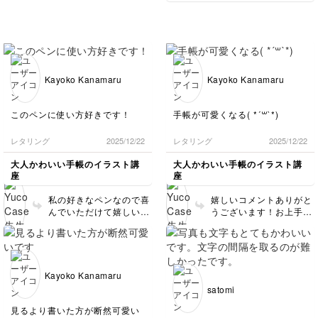
Kayoko Kanamaru
Kayoko Kanamaru
このペンに使い方好きです！
手帳が可愛くなる( *´꒳`*)
レタリング
2025/12/22
レタリング
2025/12/22
大人かわいい手帳のイラスト講
大人かわいい手帳のイラスト講
座
座
私の好きなペンなので喜
嬉しいコメントありがと
んでいただけて嬉しいで
うございます！お上手で
す、ありがとうございま
す♡
す！
Kayoko Kanamaru
satomi
見るより書いた方が断然可愛い