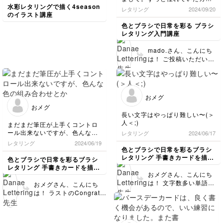
グラフィー😍コツコツ練習し
水彩レタリングで描く4season
レタリング
2024/09/20
て、サラサラっと描けるように
のイラスト講座
なりたいです！
色とブラシで日常を彩る ブラシ
先生の描く文字、素敵です💓ど
レタリング入門講座
うぞよろしくおねがいします🙇
mado.さん、こんにち
は！ ご投稿いただいて
からだいぶ経ってからの
お返事になってしまい、
申し訳ありません😢💦
大文字練習のお写真も添
おメグ
えていただきありがとう
おメグ
ございます！！ 何かわ
長い文字はやっぱり難しい〜(＞
からないことや、お困り
人＜;)
まだまだ筆圧が上手くコントロ
の事などございました
ール出来ないですが、色んな色
レタリング
2024/06/17
ら、お気軽にご質問くだ
の組み合わせとか装飾を考えな
レタリング
2024/06/19
さいね💛 引き続きよろ
がら書くのが楽しかったです
色とブラシで日常を彩るブラシ
しくお願いいたします。
╰(*´︶`*)╯♡
レタリング 手書きカードを描い
色とブラシで日常を彩るブラシ
Danae
てみよう
レタリング 手書きカードを描い
おメグさん、こんにち
てみよう
は！ 文字数多い単語の
おメグさん、こんにち
練習お疲れ様でした～キ
は！ ラストのCongrats
レイに この
ミニカードもとっても可
Congratulationsはちょ
愛くできましたね！✨ 今
っと難易度高めですよね
のままでも十分可愛く書