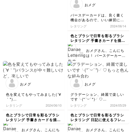
💦 実際カードにも文字
けていますが、筆圧を切
おメグ
入れされたものも素敵で
り替える箇所(ダウンか
す！特にグリーンの文字
らアップに行くとく)は
バースデーカードは、良く書く
は文字間が一定で美しい
思っているよりもう少し
機会があるので、いい練習にな
です～😍
早めに筆圧を弱めるのが
りました。
レタリング
2024/06/14
おすすめです！ グラデ
また書く楽しみが増えました(*
ーションバージョンと装
´∀`)♪
色とブラシで日常を彩るブラシ
飾バージョン、どちらも
レタリング 手書きカードを描い
めちゃくちゃ可愛いです
てみよう
～😍 ここまでご受講い
おメグさん、こんにち
ただきありがとうござい
は！ バースデーカード
ました！🙌💛 ここで学
の制作お疲れ様でした！
んだ文字やフレーズをた
同じ書体なのに用紙別に
くさん活用していただけ
描いていただくだけて雰
ると嬉しいです！
囲気がガラリと変わって
どちらも素敵ですね😍💕
おメグ
おメグ
ゴールドペンの装飾もバ
ッチリです！！
色を変えてもやってみました(´∀
グラデーション、綺麗で楽しい
｀*)
です╰(*´︶`*)╯♡
バランスが中々難しいけど、楽
もっと色んな組み合わせで書い
レタリング
2024/06/10
レタリング
2024/05/29
しいです╰(*´︶`*)╯♡
てみたくなりました⭐︎
色とブラシで日常を彩るブラシ
色とブラシで日常を彩るブラシ
レタリング 手書きカードを描い
レタリング 日記に使えるフレー
てみよう
ズを書こう
おメグさん、こんにち
おメグさん、こんにち