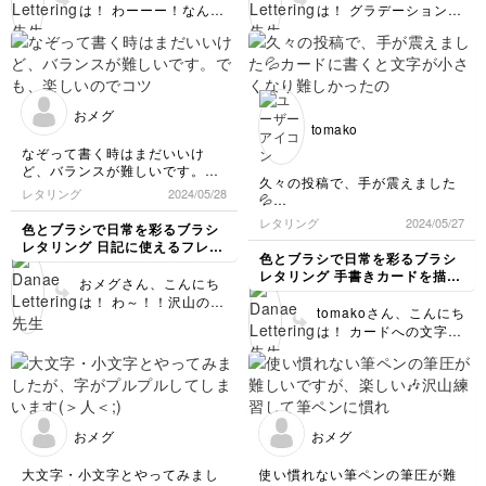
は！ わーーー！なんて
は！ グラデーション練
素敵な手書きのカー
習お疲れ様でした✨ とっ
ド！！しかも2つも😍✨
てもいい色味になりまし
文字1つずつとっても上
たね！！是非水性ペン同
手に書けていますので、
士なら別のメーカーでも
これをもらった人はめち
混色できますので、ぜひ
おメグ
ゃくちゃ喜ぶと思います
他の配色でも試してみて
tomako
💚💕
くださいね💛
なぞって書く時はまだいいけ
ど、バランスが難しいです。
久々の投稿で、手が震えました
でも、楽しいのでコツコツ練習
レタリング
2024/05/28
💦
頑張りたいと思います(*^^*)
カードに書くと文字が小さくな
レタリング
2024/05/27
色とブラシで日常を彩るブラシ
り難しかったのですが、練習し
レタリング 日記に使えるフレー
た甲斐があって上手くおさまり
色とブラシで日常を彩るブラシ
ズを書こう
ました。途中、ペンを間違えて
レタリング 手書きカードを描い
おメグさん、こんにち
しまい2色になってしまいまし
てみよう
は！ わ～！！沢山のな
た。どうせなら、規則を持たせ
tomakoさん、こんにち
ぞり練習お疲れ様でした
たほうが良かったかな〜。
は！ カードへの文字入
～👏✨ バランスが難しい
れお疲れ様でした～😍
と感じる時は、はなぞり
小さなカードにしっかり
練習の際、文字のサイズ
文字も収まりスゴイで
感や文字間、ストローク
す！！ ブルー系2色にな
の長さなど色々観察しな
っているのはあえてだと
がらなぞると、なぞりな
おメグ
おメグ
思っておりました～👏
しで書く時にどのポイン
Congratulationsは文字
トに注意すべきなのかが
大文字・小文字とやってみまし
使い慣れない筆ペンの筆圧が難
数が多いですが、例えば
見えてくると思いますよ