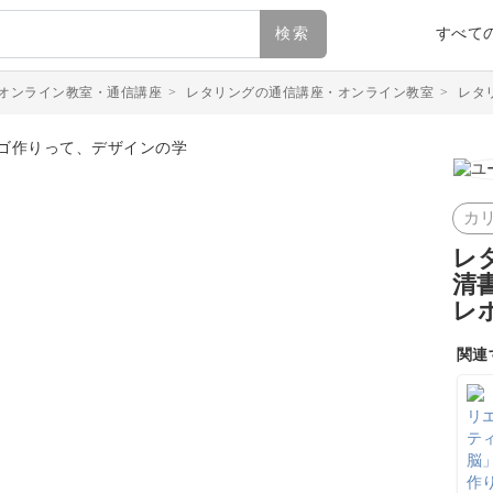
検索
すべて
オンライン教室・通信講座
>
レタリングの通信講座・オンライン教室
>
レタ
カ
レ
清
レ
関連