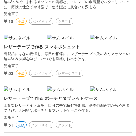
編み込みで生まれるメッシュの質感と、トレンドの巾着型でスタイリッシュ
に。筒状の仕立てや補強で、使うほどに風合いも深まる。
箕輪直子
18
中級
ハンドメイド
クラフト
レザーテープで作る スマホポシェット
既製品にはない表情を、毎日の相棒に。レザーテープの扱い方やメッシュの
編み込み技術を学び、いつでも身軽なお出かけを。
箕輪直子
53
中級
ハンドメイド
レザークラフト
レザーテープで作る ポーチとタブレットケース
上質なレザーアイテムを、自分の手で編む特別感。基本の編み方から応用ま
で学び、実用的なポーチとタブレットケースを作る。
箕輪直子
51
初級
ハンドメイド
クラフト