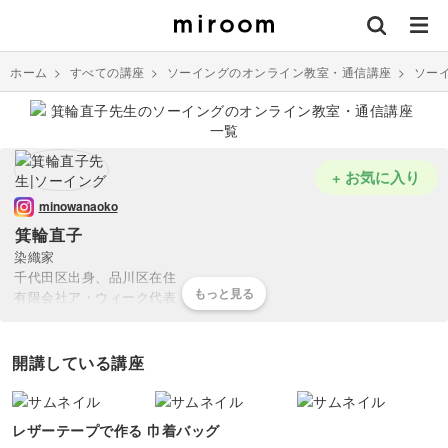
ホーム
>
すべての講座
>
ソーイングのオンライン教室・通信講座
>
ソー
+ お気に入り
minowanaoko
箕輪直子
染織家
千代田区出身、品川区在住
有限会社ア・ウィーク代表
共立女子大学染織専攻卒
日本染織協会会長
楽習フォーラムリビングアート手織倶楽部会長
開講している講座
著書は「手織り大全」「草木染め大全」「裂織り大全」「裂き織りレ
ッスン」など30冊以上
品川区西五反田でギャラリーとスクールを兼ねたSHOPを主宰
レザーテープで作る 巾着バッグ