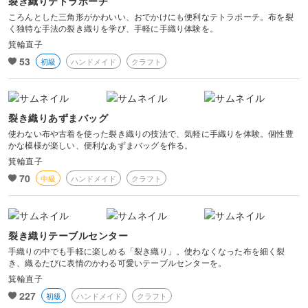
裂き織りテトラポーチ
ころんとした三角形がかわいい、おでかけにも便利なテトラポーチ。布を裂
く独特な手法の裂き織りを学び、手軽に手織り体験を。
箕輪直子
53
初級
ハンドメイド
クラフト
裂き織りあずまバッグ
使わない布や古着を使った裂き織りの技法で、気軽に手織りを体験。個性豊
かな模様が楽しい、便利なあずまバッグを作る。
箕輪直子
70
中級
ハンドメイド
クラフト
裂き織りテーブルセンター
手織りの中でも手軽に楽しめる「裂き織り」。使わなくなった布を細く裂
き、織るたびに表情のかわる可愛いテーブルセンターを。
箕輪直子
227
初級
ハンドメイド
クラフト