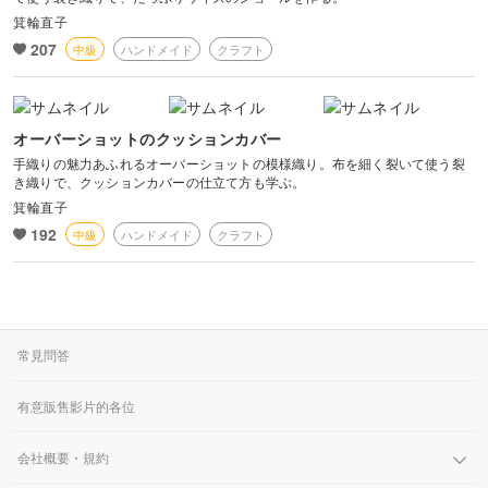
箕輪直子
207
中級
ハンドメイド
クラフト
オーバーショットのクッションカバー
手織りの魅力あふれるオーバーショットの模様織り。布を細く裂いて使う裂
き織りで、クッションカバーの仕立て方も学ぶ。
箕輪直子
192
中級
ハンドメイド
クラフト
常見問答
有意販售影片的各位
会社概要・規約