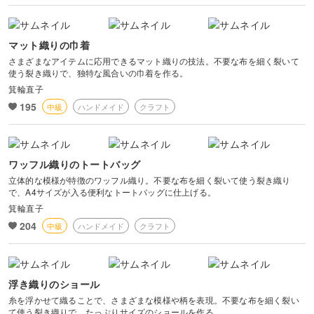
マット織りの巾着
さまざまなアイテムに応用できるマット織りの技法。不要な布を細く裂いて
使う裂き織りで、独特な風合いの巾着を作る。
箕輪直子
195
中級
ハンドメイド
クラフト
ワッフル織りのトートバッグ
立体的な模様が特徴のワッフル織り。不要な布を細く裂いて使う裂き織り
で、A4サイズが入る便利なトートバッグに仕上げる。
箕輪直子
204
中級
ハンドメイド
クラフト
浮き織りのショール
糸を浮かせて織ることで、さまざまな模様や柄を表現。不要な布を細く裂い
て使う裂き織りで、たっぷりサイズのショールを作る。