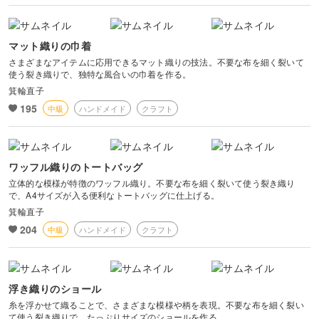
マット織りの巾着
さまざまなアイテムに応用できるマット織りの技法。不要な布を細く裂いて
使う裂き織りで、独特な風合いの巾着を作る。
箕輪直子
195
中級
ハンドメイド
クラフト
ワッフル織りのトートバッグ
立体的な模様が特徴のワッフル織り。不要な布を細く裂いて使う裂き織り
で、A4サイズが入る便利なトートバッグに仕上げる。
箕輪直子
204
中級
ハンドメイド
クラフト
浮き織りのショール
糸を浮かせて織ることで、さまざまな模様や柄を表現。不要な布を細く裂い
て使う裂き織りで、たっぷりサイズのショールを作る。