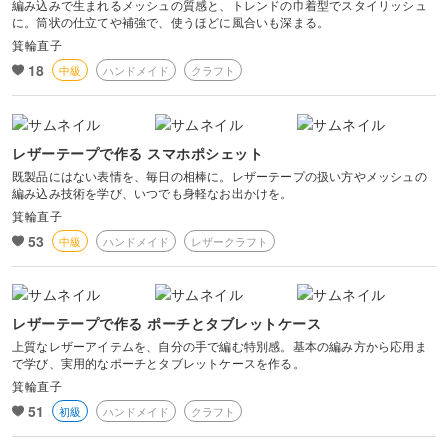
編み込みで生まれるメッシュの質感と、トレンドの巾着型でスタイリッシュ
に。筒状の仕立てや補強で、使うほどに風合いも深まる。
箕輪直子
18
中級
ハンドメイド
クラフト
レザーテープで作る スマホポシェット
既製品にはない表情を、毎日の相棒に。レザーテープの扱い方やメッシュの
編み込み技術を学び、いつでも身軽なお出かけを。
箕輪直子
53
中級
ハンドメイド
レザークラフト
レザーテープで作る ポーチとタブレットケース
上質なレザーアイテムを、自分の手で編む特別感。基本の編み方から応用ま
で学び、実用的なポーチとタブレットケースを作る。
箕輪直子
51
初級
ハンドメイド
クラフト