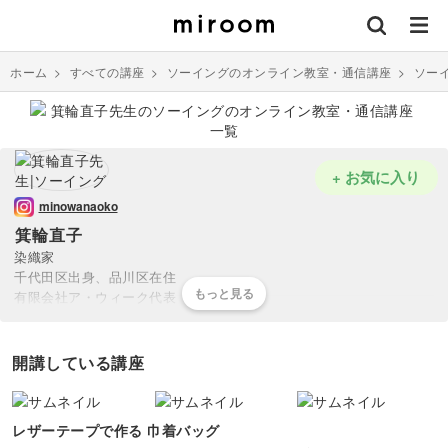
ホーム
>
すべての講座
>
ソーイングのオンライン教室・通信講座
>
ソー
+ お気に入り
minowanaoko
箕輪直子
染織家
千代田区出身、品川区在住
有限会社ア・ウィーク代表
共立女子大学染織専攻卒
日本染織協会会長
楽習フォーラムリビングアート手織倶楽部会長
開講している講座
著書は「手織り大全」「草木染め大全」「裂織り大全」「裂き織りレ
ッスン」など30冊以上
品川区西五反田でギャラリーとスクールを兼ねたSHOPを主宰
レザーテープで作る 巾着バッグ