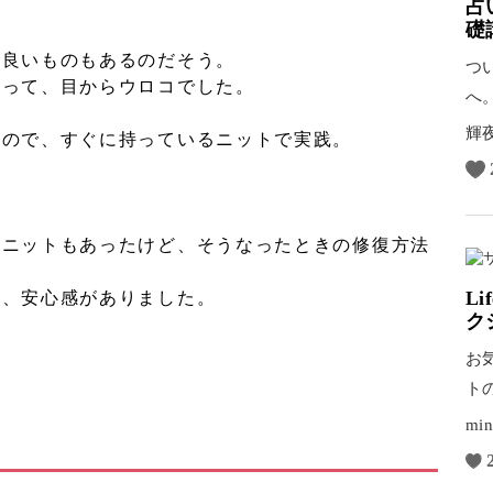
占
礎
も良いものもあるのだそう。
つ
知って、目からウロコでした。
へ
気
輝
たので、すぐに持っているニットで実践。
たニットもあったけど、そうなったときの修復方法
L
て、安心感がありました。
ク
お
ト
た
min