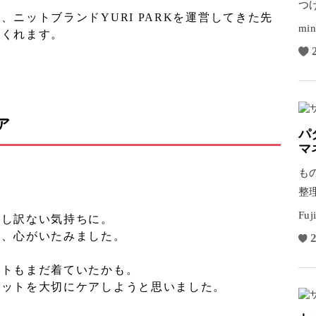
つ
ニットブランドYURI PARKを運営してきた先
彩
min
てくれます。
ア
パ
マ
も
整
れ
Fuj
申し訳ない気持ちに。
と、心がいたみました。
2
ットもまだ着ていたかも。
ニットを大切にケアしようと思いました。