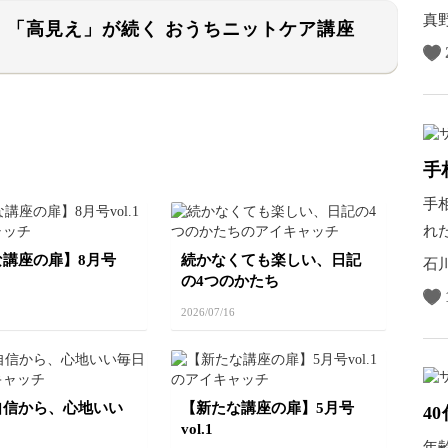
ど
真
！「高見え」が続く おうちニットケア講座
手
手
れ
の
な講座の扉】8月号
続かなくても楽しい、日記
石
の4つのかたち
2026/07/16
自信から、心地いい
【新たな講座の扉】5月号
4
vol.1
年