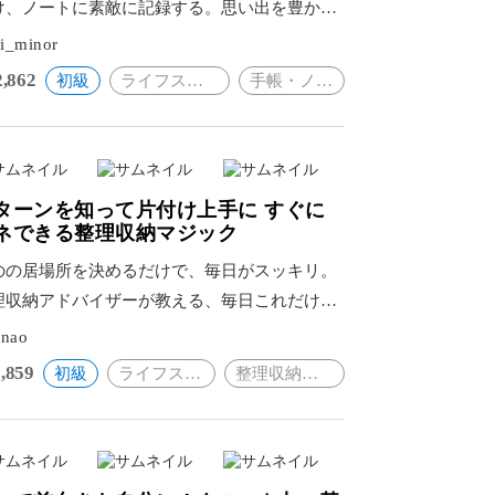
け、ノートに素敵に記録する。思い出を豊かに
るイラストやマップの描き方。
i_minor
2,862
初級
ライフスタイル
手帳・ノート
ターンを知って片付け上手に すぐに
ネできる整理収納マジック
のの居場所を決めるだけで、毎日がスッキリ。
理収納アドバイザーが教える、毎日これだけす
ばOKの収納術。
inao
,859
初級
ライフスタイル
整理収納・片付け