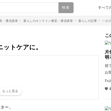
検索
すべて
室・通信講座
>
暮らしのオンライン教室・通信講座
>
暮らしの記事
>
一か
こ
ニットケアに。
片
明
捨
お
の
Fuj
4
ーター。