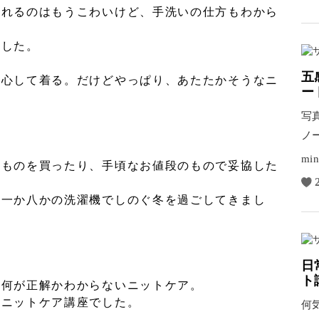
入れるのはもうこわいけど、手洗いの仕方もわから
ました。
五
安心して着る。だけどやっぱり、あたたかそうなニ
ー
写
ノ
間
min
のものを買ったり、手頃なお値段のもので妥協した
た一か八かの洗濯機でしのぐ冬を過ごしてきまし
日
ト
、何が正解かわからないニットケア。
のニットケア講座でした。
何