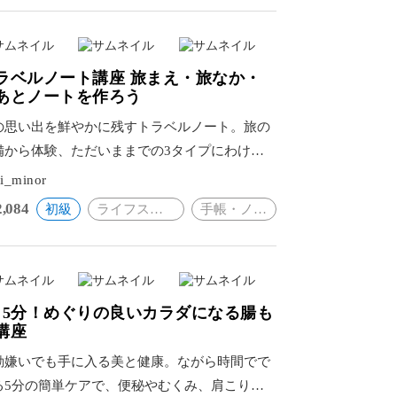
ラベルノート講座 旅まえ・旅なか・
あとノートを作ろう
の思い出を鮮やかに残すトラベルノート。旅の
備から体験、ただいままでの3タイプにわけ
、旅をもっと素敵に彩る。
i_minor
2,084
初級
ライフスタイル
手帳・ノート
日5分！めぐりの良いカラダになる腸も
講座
動嫌いでも手に入る美と健康。ながら時間でで
る5分の簡単ケアで、便秘やむくみ、肩こりな