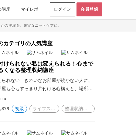
の講座
マイレポ
ログイン
会員登録
八かの洗濯を、確実なニットケアに。
のカテゴリの人気講座
付けられない私は変えられる！心まで
るくなる整理収納講座
てられない、きれいなお部屋が続かない人に。
部屋も心もすっきり片付ける心構えと、場所別
具体例で理想の暮らしを実現。
inao
,879
初級
ライフスタイル
整理収納・片付け