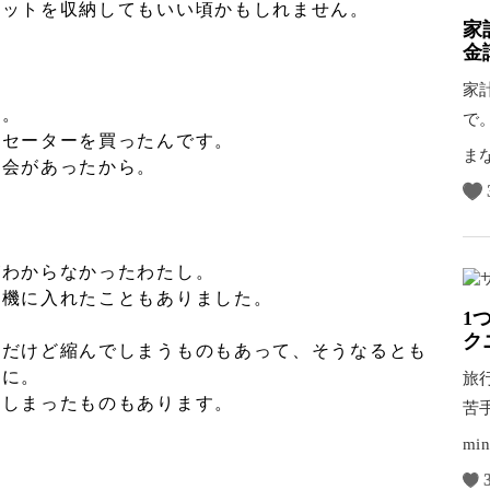
ニットを収納してもいい頃かもしれません。
家
金
家
た。
で
のセーターを買ったんです。
幸
ま
機会があったから。
がわからなかったわたし。
濯機に入れたこともありました。
1
ク
。だけど縮んでしまうものもあって、そうなるとも
奥に。
旅
てしまったものもあります。
苦
り
min