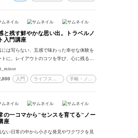
感と残す鮮やかな思い出。トラベルノ
ト入門講座
真には写らない、五感で味わった幸せな体験を
ートに。レイアウトのコツを学び、心に残る瞬
を美しく残す。
i_minor
2,800
入門
ライフスタイル
手帳・ノート
常の一コマから"センスを育てる"ノー
講座
気ない日常の中から小さな発見やワクワクを見