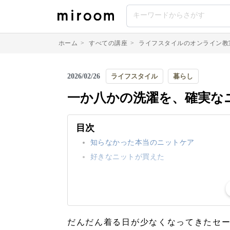
ホーム
>
すべての講座
>
ライフスタイルのオンライン教
2026/02/26
ライフスタイル
暮らし
一か八かの洗濯を、確実な
目次
知らなかった本当のニットケア
好きなニットが買えた
だんだん着る日が少なくなってきたセ