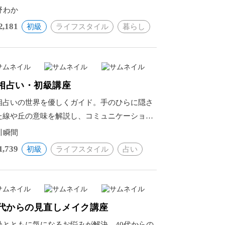
様々な症状の改善を目指す。
野わか
2,181
初級
ライフスタイル
暮らし
相占い・初級講座
相占いの世界を優しくガイド。手のひらに隠さ
た線や丘の意味を解説し、コミュニケーション
新しい扉を開く。
川瞬間
1,739
初級
ライフスタイル
占い
0代からの見直しメイク講座
齢とともに気になるお悩みが解決。40代からの