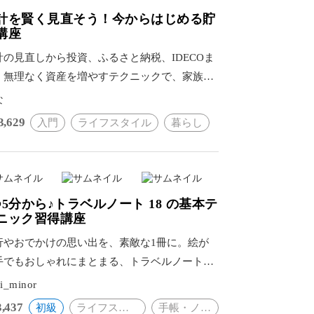
計を賢く見直そう！今からはじめる貯
講座
計の見直しから投資、ふるさと納税、IDECOま
。無理なく資産を増やすテクニックで、家族が
せになる賢い管理が実現。
な
3,629
入門
ライフスタイル
暮らし
つ5分から♪トラベルノート 18 の基本テ
ニック習得講座
行やおでかけの思い出を、素敵な1冊に。絵が
手でもおしゃれにまとまる、トラベルノート作
の基本テクニックをマスター。
i_minor
3,437
初級
ライフスタイル
手帳・ノート