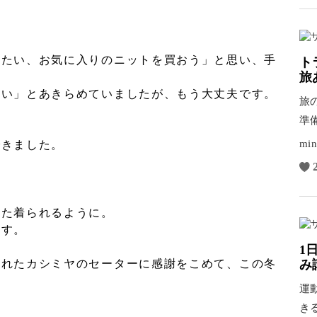
したい、お気に入りのニットを買おう」と思い、手
ト
旅
ない」とあきらめていましたが、もう大丈夫です。
旅
準
て
min
できました。
また着られるように。
ます。
1
み
くれたカシミヤのセーターに感謝をこめて、この冬
運
き