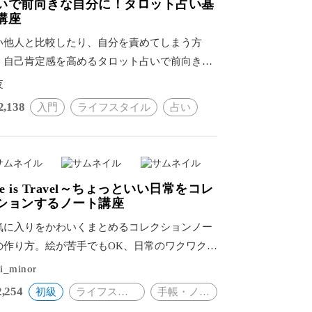
いで前向きな自分に！タロット占い基
講座
い他人と比較したり、自分を責めてしまう方
。自己肯定感を高めるタロット占いで前向きな
持ちを育み、新しい自分に。
夜
2,138
入門
ライフスタイル
占い
ife is Travel～ちょっといい日常をコレ
ションするノート講座
気に入りをかわいくまとめるコレクションノー
の作り方。絵が苦手でもOK、日常のワクワクし
瞬間を記録する楽しみ。
i_minor
2,254
初級
ライフスタイル
手帳・ノート