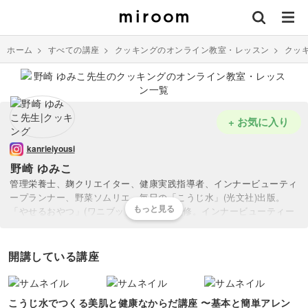
ホーム
>
すべての講座
>
クッキングのオンライン教室・レッスン
>
クッ
+ お気に入り
kanrieiyousi
野崎 ゆみこ
管理栄養士、麹クリエイター、健康実践指導者、インナービューティ
ープランナー、野菜ソムリエ。毎日の「こうじ水」(光文社)出版。
「やせるおやつ」(ワニブックス)レシピ監修。インナービューティー
ダイエット協会東京校にて講師を務めた。保健センターで数多くの栄
養指導に携わってきた経験、ダイエット専門協会での経験を生かし独
自の栄養指導で効果を上げている。3姉妹の母でもあり、子供のアレ
開講している講座
ルギーやアレルギーやアトピーの経験から「食べたもので身体作られ
ている」と再認識。ダイエット指導した生徒は100%の成功率を誇
る。
こうじ水でつくる美肌と健康なからだ講座 〜基本と簡単アレン