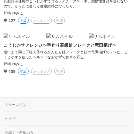
乳製品不使用のこうじかすで作るレアチーズケーキ。動物性食品を使わない
ので、からだに優しく健康維持にぴったり。
野崎 ゆみこ
427
初級
クッキング
料理
こうじかすアレンジ〜手作り高級鮭フレークと竜田揚げ〜
途中まで同じ工程で作れるかんたん鮭フレークと鮭の竜田揚げのレシピ。こ
うじかすを使ったヘルシーなおかずで食卓を彩る。
野崎 ゆみこ
409
初級
クッキング
料理
ミルームとは
ヘルプ
開講をご希望の方