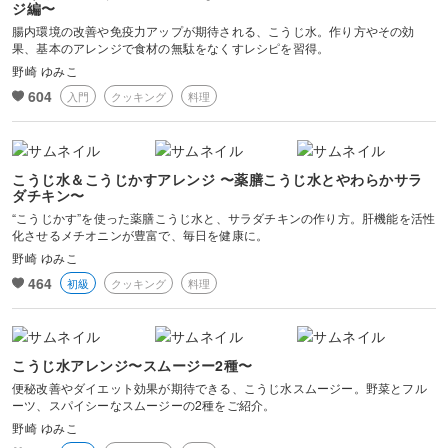
ジ編〜
腸内環境の改善や免疫力アップが期待される、こうじ水。作り方やその効
果、基本のアレンジで食材の無駄をなくすレシピを習得。
野崎 ゆみこ
604
入門
クッキング
料理
こうじ水＆こうじかすアレンジ 〜薬膳こうじ水とやわらかサラ
ダチキン〜
“こうじかす”を使った薬膳こうじ水と、サラダチキンの作り方。肝機能を活性
化させるメチオニンが豊富で、毎日を健康に。
野崎 ゆみこ
464
初級
クッキング
料理
こうじ水アレンジ〜スムージー2種〜
便秘改善やダイエット効果が期待できる、こうじ水スムージー。野菜とフル
ーツ、スパイシーなスムージーの2種をご紹介。
野崎 ゆみこ