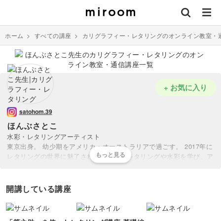
ホーム
>
すべての講座
>
カリグラフィー・レタリングのオンライン教室・
+ お気に入り
satohom.39
ほんぶさとこ
水彩・レタリングアーティスト
東京出身。 幼少期をアメリカ・オーストラリアで過ごす。 2017年に
レタリングの世界に魅了され、独学にてレタリングや水彩を学び、ア
ーティストとして本格的に活動を始める。 様々な色合いを使った水
彩を得意とし、モダンなスタイルから明るくハッピーなスタイルま
で、幅広い作風が特徴。
開講している講座
現在は、企業とのコラボやロゴの作成、ベビーアイテムやウェディン
グアイテムを手がけ、定期的なワークショップを行うなど活動の幅を