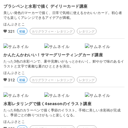
ブラシペンと水彩で描く デイリーカード講座
美しい発色のマーカーで描く、日常で気軽に使えるかわいいカード。初心者
でも楽しくアレンジできるアイデアが満載。
ほんぶさとこ
321
初級
カリグラフィー・レタリング
レタリング
かんたんかわいい！サマーグリーティングカード講座
たった3色の水彩ペンで、暑中見舞いがもっとかわいく。鮮やかで味のあるイ
ラストと文字で素敵な夏のひとときを演出。
ほんぶさとこ
312
初級
カリグラフィー・レタリング
レタリング
水彩レタリングで描く4seasonのイラスト講座
たった6色のカラーペンで描く季節のイラスト。手軽に美しい水彩画が完成
し、季節ごとの飾りつけがもっと楽しくなる。
ほんぶさとこ