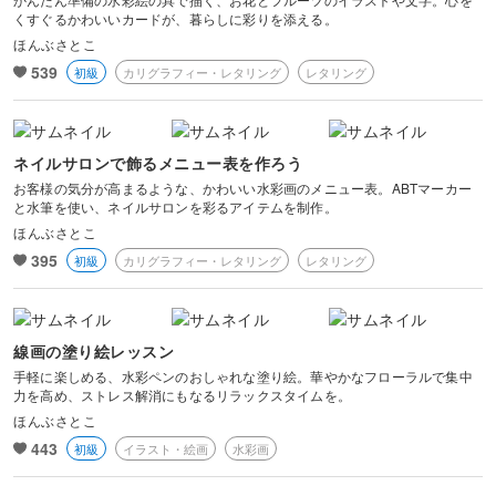
くすぐるかわいいカードが、暮らしに彩りを添える。
ほんぶさとこ
539
初級
カリグラフィー・レタリング
レタリング
ネイルサロンで飾るメニュー表を作ろう
お客様の気分が高まるような、かわいい水彩画のメニュー表。ABTマーカー
と水筆を使い、ネイルサロンを彩るアイテムを制作。
ほんぶさとこ
395
初級
カリグラフィー・レタリング
レタリング
線画の塗り絵レッスン
手軽に楽しめる、水彩ペンのおしゃれな塗り絵。華やかなフローラルで集中
力を高め、ストレス解消にもなるリラックスタイムを。
ほんぶさとこ
443
初級
イラスト・絵画
水彩画