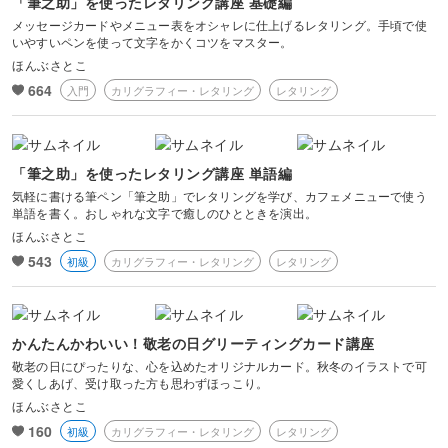
「筆之助」を使ったレタリング講座 基礎編
広げ活躍している。
メッセージカードやメニュー表をオシャレに仕上げるレタリング。手頃で使
いやすいペンを使って文字をかくコツをマスター。
ほんぶさとこ
664
入門
カリグラフィー・レタリング
レタリング
「筆之助」を使ったレタリング講座 単語編
気軽に書ける筆ペン「筆之助」でレタリングを学び、カフェメニューで使う
単語を書く。おしゃれな文字で癒しのひとときを演出。
ほんぶさとこ
543
初級
カリグラフィー・レタリング
レタリング
かんたんかわいい！敬老の日グリーティングカード講座
敬老の日にぴったりな、心を込めたオリジナルカード。秋冬のイラストで可
愛くしあげ、受け取った方も思わずほっこり。
ほんぶさとこ
160
初級
カリグラフィー・レタリング
レタリング