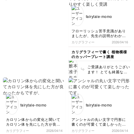
た❗ ループを作った後、
ネ。
すぐに太くしないように
細い線を少しだけキープ
fairytale-momo
して😊
フローリッシュ苦手意識があり
ましたが、先生の説明がわかり
やすく楽しく受講出来ました。
カリグラフィー
2026/04/16
練習頑張りたいと思います😊
カリグラフィーで書く 植物模様
のカッパープレート講座
ご受講ありがとうござい
ます！ とても綺麗なラ
インを書かれてます！
「A」「B」など左に振
る文字は、 文字の下の
ほうをもう少し思いきっ
て左に長細い楕円を書く
イメージにすると、華や
fairytale-momo
fairytale-momo
かに見えると思います！
気持ちよく書いたライン
が一番美しいです。 ガ
カロリン体からの変化と聞いて
アンシャルの丸い文字で円形に
イドラインを気にしすぎ
カロリン体を先にした方が良か
書くのが可愛くて楽しかったで
ずにのびのびと😊 どう
ったかもですが、こちらを先に
す。
カリグラフィー
2026/04/14
カリグラフィー
2026/04/14
ぞ楽しんでくださいね！
受講始めてみました。