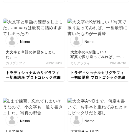
ことに気づく。
Nは今までで一番古さを感じる
修正しないと
字体！かっこよく書きたいな〜
Nemo
Nemo
大文字と単語の練習をしまし
大文字のKが難しい！
た。
写真で振り返ってみれば、一番
Januaryは最初に詰めすぎてし
最初に書いたものが一番綺麗😅
カリグラフィー
2026/07/20
カリグラフィー
2026/07/18
まったので、そのままやや詰め
お手本と違うところを書き出し
たスペーシングで書きました。
てみたので、明日はKとLをしっ
トラディショナルカリグラフィ
トラディショナルカリグラフィ
かり練習して、単語も書いてい
ー初級講座 プロトゴシック体編
ー初級講座 プロトゴシック体編
minimum書くの楽しい😊
きたいです。
Nemo
Nemo
Lまで練習。
大文字A〜Dまで。