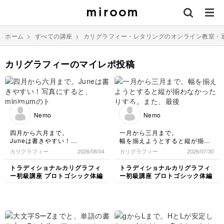
ホーム
>
すべての講座
>
カリグラフィー・レタリングのオンライン教室・
カリグラフィーのマイレポ投稿
Nemo
Nemo
四月から六月まで。
一月から三月まで。
Juneは書きやすい！
幅を揃えようとすると縦が揃わ
写真にすると、minimumのトッ
なかったりする。
カリグラフィー
2026/08/04
カリグラフィー
2026/07/30
プとボトムがカタカタしてるの
また、最後のYで油断して幅が
気になります。
ズレがちに
トラディショナルカリグラフィ
トラディショナルカリグラフィ
ー初級講座 プロトゴシック体編
ー初級講座 プロトゴシック体編