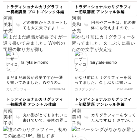
トラディショナルカリグラフィ
トラディショナルカリグラフィ
ー初級講座 プロトゴシック体編
ー初級講座 アンシャル体編
どの書体からスタートし
円形やアーチは、他の書
ても大丈夫ですよ！ 縦
体にも使えますので、た
長の垂直感を意識して書
くさん書いてみてくださ
きましょう❣️
いね！！
fairytale-momo
fairytale-momo
まだまだ練習が必要ですが一通
かなり前にカリグラフィーを習
り書いてみました。WやNの字
ってました。久しぶりに書いた
幅の取り方が難しいです。
ので文字が安定せず毎日少しで
カリグラフィー
2026/04/14
カリグラフィー
2026/04/01
も練習しないといけないと思い
ました💦
トラディショナルカリグラフィ
トラディショナルカリグラフィ
ー初級講座 アンシャル体編
ー初級講座 アンシャル体編
丸い形がとてもきれいに
カリグラフィーをやって
書けていて、書体の雰囲
たんですね！ さすが、O
気が良く捉えられていま
のカーブが安定してい
すね！！ 縦ライン同士
て、統一感のある文字が
の文字間をゆったりとる
書けています。 よりき