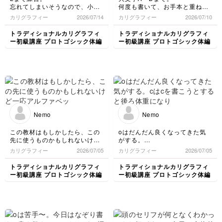
忘れてしまいそうなので、小文
何度も書いて、お手本と重ねて
字も一通り書きました。
みたときにピッタリだと嬉し
カリグラフィー
2026/07/14
カリグラフィー
2026/07/10
写真の都合で全体が入らないで
い！
すね、難しい､､､
ペンの角度に逆らわないという
トラディショナルカリグラフィ
トラディショナルカリグラフィ
か、角度を維持して形を取ると
ー初級講座 プロトゴシック体編
ー初級講座 プロトゴシック体編
上手くいく感じがします。
Nemo
Nemo
この教材はもしかしたら、この
oはだんだん良くなってきた気
先に使うものかもしれないけど
がする。
一応アルファベットが終了した
cはcを書こうとすると後ろ体重
カリグラフィー
2026/07/05
カリグラフィー
2026/07/05
ので、見よう見まねで書いてみ
になりがち。oを書くつもりで
ました。
臨むと、不思議と角度が良くな
トラディショナルカリグラフィ
トラディショナルカリグラフィ
る。
ー初級講座 プロトゴシック体編
ー初級講座 プロトゴシック体編
大文字未着手なので、冒頭は小
意識の違いで、字も変わるんだ
文字で。
なぁ
文字と文字の間隔、yesterday
はけっこううまくいったかも。
三行目はforとtomorrowがくっ