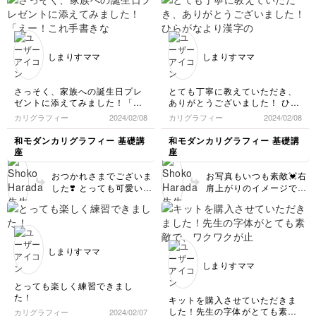
描いているうちに、リラ
作りで、素敵です。 イ
ックスしてなめらかなラ
ニシャルの位置や方向を
インを描けるようになり
少しずつ変えながら、イ
ますよ❣️今度は文字同士
ニシャル同士を少し重ね
が交差して、複雑化した
てみるのも、また面白い
しまりすママ
しまりすママ
カリグレイスコープも作
ことが起こりますよ。色
ってみましょう。楽しみ
塗りも楽しんでみてくだ
にしています💕
さいね。
さっそく、家族への誕生日プレ
とても丁寧に教えていただき、
ゼントに添えてみました！「え
ありがとうございました！ ひら
ー！これ手書きなの？！信じら
がなより漢字の方が、角ばって
カリグラフィー
2024/02/08
カリグラフィー
2024/02/08
れない！」と、驚かれました
いるからか、カッコ良く書けた
(≧∀≦)笑
気がします。
和モダンカリグラフィー 基礎講
和モダンカリグラフィー 基礎講
座
座
レッスン最後まで受講させてい
ただきました。
おつかれさまでございま
お写真もいつも素敵💓右
一生使える、素晴らしい講座を
した❣️ とっても可愛いで
肩上がりのイメージで、
ありがとうございました。
す😭😭 ご家族へのプレ
どれも良い感じですね
カタカナもしっかり学びたいの
ゼントに添えていただ
🙆‍♀️✨✨漢字には、アルフ
で、もし可能でしたら、カタカ
き、 文字も喜んでおり
ァベットと違って意味が
ナの五十音表か、カタカナのレ
ます😊 カタカナ編、リ
込められるので、言葉の
ッスンがあったら嬉しいです。
クエストありがとうござ
イメージで自由に線を考
しまりすママ
います✨✨ 検討させてい
えてみてくださいね💭
しまりすママ
ただきます💕💕
✨✨
とっても楽しく練習できまし
た！
キットを購入させていただきま
した！先生の字体がとても素敵
カリグラフィー
2024/02/07