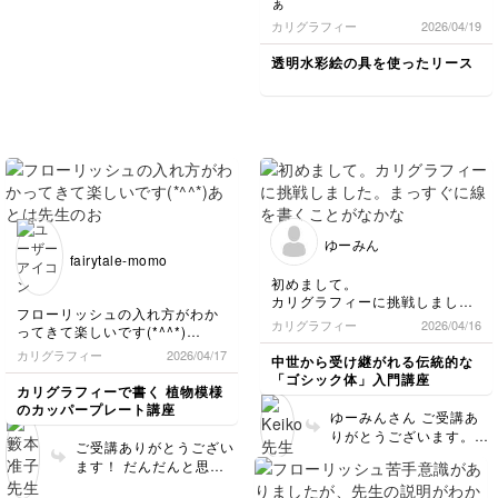
ぁ
カリグラフィー
2026/04/19
透明水彩絵の具を使ったリース
ゆーみん
fairytale-momo
初めまして。
カリグラフィーに挑戦しまし
フローリッシュの入れ方がわか
た。まっすぐに線を書くことが
カリグラフィー
2026/04/16
ってきて楽しいです(*^^*)
なかなか難しいです。少しずつ
あとは先生のおっしゃるように
練習していきます。字を書くこ
カリグラフィー
2026/04/17
中世から受け継がれる伝統的な
練習あるのみですね！迷いのな
とが楽しいです。
「ゴシック体」入門講座
い自然な線が書けるよう練習頑
今回はコピー用紙なので滲みま
カリグラフィーで書く 植物模様
張ります(ง •̀_•́)ง
した。次回は滲まない用紙で練
のカッパープレート講座
ゆーみんさん ご受講あ
習します。また見てください。
りがとうございます。
ご受講ありがとうござい
とてもきれいなラインで
ます！ だんだんと思い
すね！カリグラフィー楽
きりが良くなってきまし
しんで練習してください