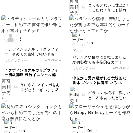
とてもきれいに仕上がり
ましたね！筆にも慣れて
らっしゃるようで、細い
ラインも安定して、白い
隙間もとても綺麗です！
文字の組み合わせをかえ
て、是非楽しんで文字を
うに
使ってくださいね。
mio
トラディショナルカリグラフィ
ー、初めての書体で細い筆も細
バランスや模様に苦戦しました
く書けずナミナミになったり。
カリグラフィー
2025/12/19
が初心者でも本格的なカードが
たくさん書いて筆に慣れていき
仕上がって面白かったです。あ
たい。
カリグラフィー
2025/11/17
トラディショナルカリグラフィ
りがとうございました！
ー初級講座 装飾イニシャル編
中世から受け継がれる伝統的な
書体 ゴシック体講座 いろいろ
うにさん マイレポをあ
なメッセージカードを書いてみ
りがとうございます💕
よう
バランスや模様、難しい
すてきな色合いで仕上が
ところもあったと思いま
ってますよ。 文字形も
すが、最後まで丁寧に取
とてもキレイです😍 ア
り組まれていますね。
ウトラインがなみなみ〰︎
仕上がったカードとって
になった時は、絵の具が
も素敵です！ 楽しんで
乾いた後に、もう一度ア
作っていただけて私も嬉
ウトラインを描き直すこ
しいです。ぜひまたチャ
とも可能です。筆にどん
mio
Kohaku
レンジしてみてください