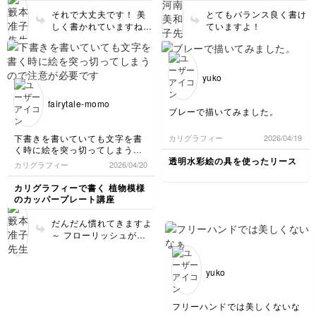
それで大丈夫です！ 美
とてもバランス良く書け
しく書かれていますね！
ていますよ！
ただ、そのインクは修正
液なので、折れ曲がりに
は弱いので(割れてしま
います～)ご注意くださ
yuko
い😅 出来上がりました
ら是非飾ってくださいね
fairytale-momo
❗
ブレーで描いてみました。
下書きを書いていても文字を書
カリグラフィー
2026/04/19
く時に絵を突っ切ってしまうの
で注意が必要ですね💦
透明水彩絵の具を使ったリース
カリグラフィー
2026/04/20
バランスを考えて装飾を書きす
ぎないように気をつけます。
カリグラフィーで書く 植物模様
のカッパープレート講座
だんだん慣れてきますよ
～ フローリッシュが自
然になってきましたね！
気持ちよく書いてくださ
いね😊
yuko
フリーハンドでは美しくないな