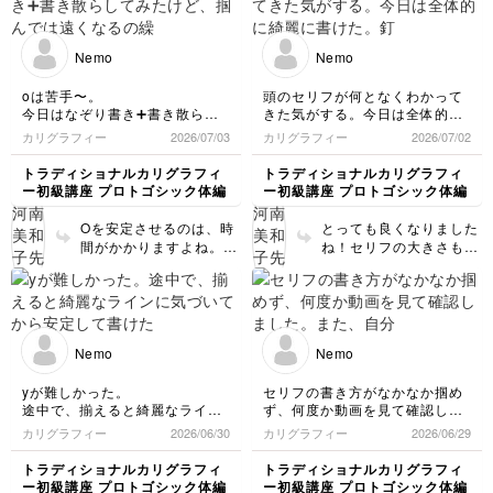
つきすぎた。
たくさん書いた文字は自信を持
Nemo
Nemo
って書けるので、アルファベッ
トと単語でしばらく練習する！
oは苦手〜。
頭のセリフが何となくわかって
今日はなぞり書き➕書き散らし
きた気がする。今日は全体的に
てみたけど、掴んでは遠くなる
綺麗に書けた。
カリグラフィー
2026/07/03
カリグラフィー
2026/07/02
の繰り返しで本日終了。
釘の頭のようになるとやややり
あす、動画をもっとしっかり見
すぎに感じるので、少し小ぶり
トラディショナルカリグラフィ
トラディショナルカリグラフィ
ながら復習したい。
になるように気をつけたい。
ー初級講座 プロトゴシック体編
ー初級講座 プロトゴシック体編
oが書けないとceあたりはもっ
明日からoグループに進んでみ
と出来ない思う。
ようかな
Oを安定させるのは、時
とっても良くなりました
間がかかりますよね。
ね！セリフの大きさもバ
とても良い形があちこち
ランスが良いです。 一
に現れてきてますよ！
文字ずつの練習より、単
文字内側に出来る白い楕
語にしてみてください
円形の形を見て書いてく
ね！ 揃え方が重要にな
ださいね。 同じ文字を
ります。
Nemo
Nemo
ずっと書いていると、ど
れが良いのかわからなく
yが難しかった。
セリフの書き方がなかなか掴め
なってきます。 こちは
途中で、揃えると綺麗なライン
ず、何度か動画を見て確認しま
も、ドンドン単語にして
に気づいてから安定して書け
した。
カリグラフィー
2026/06/30
カリグラフィー
2026/06/29
練習していきましょう！
た。
また、自分のセリフが大きく感
上手くいかないときは、空白の
じます。。。
トラディショナルカリグラフィ
トラディショナルカリグラフィ
形や平行になる線など、よく観
練習ストローク２の、nの山の
ー初級講座 プロトゴシック体編
ー初級講座 プロトゴシック体編