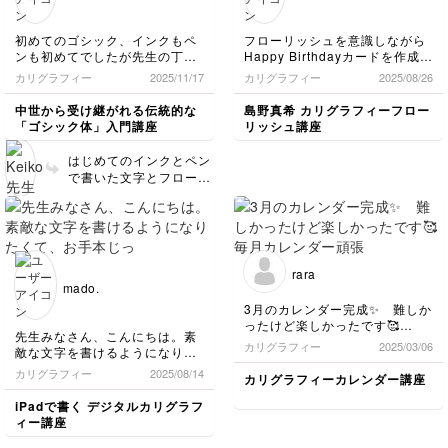
どん慣れて、しっかり呼
ね✨
吸をしながら（息を止め
初めてのゴシック、インクもペ
フローリッシュを意識しながら
てるとラインが揺れるで
ンも初めてでしたが先生の丁寧
Happy Birthdayカードを作成し
すよ）、描いてください
な解説になんとかメッセージま
ました！先生の講座は分かりや
ね！
カリグラフィー
2025/11/17
カリグラフィー
2025/08/26
で書くことができました。文字
すくフローリッシュ初心者でも
というよりアートで瞑想のよう
作品を仕上げることができまし
中世から受け継がれる伝統的な
島野真希 カリグラフィーフロー
な時間を体験できました。あり
た！
「ゴシック体」入門講座
リッシュ講座
がとうございました！
はじめてのインクとペン
で書いた文字とフローリ
ッシュ、とってものびや
かで素敵です✨✨✨ アー
トと瞑想のような時間を
感じていただけたとのこ
と。これからも文字を書
rara
く時間が、mioさんの特
mado.
別なひと時になったら嬉
3月のカレンダー完成✨ 難しか
しく思います！カリグラ
ったけど楽しかったです🥰
フィーの世界を楽しんで
先生みなさん、こんにちは。素
毎月カレンダー頑張って作り
カリグラフィー
2025/03/06
くださいね。
敵な文字を書けるようになりた
ま〜す❣️
くて、お手本じっくり見ながら
カリグラフィー
2025/08/14
カリグラフィーカレンダー講座
真似して書きました。
じーっと文字を見ていると、線
iPadで書く デジタルカリグラフ
の表情や性格みたいなものが見
ィー講座
えてきて面白かったです。
体が憶えるまで継続してやりた