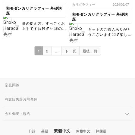
で、ワクワクが止まりません！
カリグラフィー
2024/02/07
(≧∀≦)
和モダンカリグラフィー 基礎講
ペンの持ち方を直さなければい
座
和モダンカリグラフィー 基礎講
けないかなと思ったのですが、
座
自分の書きやすい持ち方で良い
形の捉え方、すっごくお
と言っていただけたので安心し
上手ですね😳💕✨ 線の強
キットのご購入ありがと
ました。
弱も良い感じです👍✨✨
うございます🙇‍♀️💕楽しく
これからよろしくお願いいたし
この調子でどんどん描い
続けていただけたら嬉し
ます！
てみてください☺️
いです☺️
1
2
…
下一頁
最後一頁
常見問答
有意販售影片的各位
会社概要・規約
繁體中文
日語
英語
簡體中文
韓國語