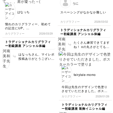
と、よりきれいに整いま
れいにしていくために、
うに
すよ。
繋げて書く部分、左から
右に下りるラインでペン
はなっち
スペーシングがなかなか難しい
角度を変化させるという
ポイントを押さえて、ま
カリグラフィー
2026/03/02
た書いてみてください
憧れのカリグラフィー、初めて
ね！！
の記念にUP。
トラディショナルカリグラフィ
難しすぎて、、、肩が凝った～
カリグラフィー
2026/03/29
ー初級講座 アンシャル体編
((+_+))
これから、ゆっくりゆっくり取
トラディショナルカリグラフィ
たくさん練習できてます
り組んで行けたらと思う。
ー初級講座 アンシャル体編
ね！ oの丸さがとてもき
れいに書けています。 M
はなっちさん、マイレポ
の上部の左右のカーブが
投稿ありがとうございま
丸くなるように気をつけ
す！ 初めてのカリグラ
てくださいね。 アンシ
フィーなんですね。 す
ャル体はゆったりとした
でにペンにもなれて、カ
スペーシングが似合うの
fairytale-momo
ーブラインがとてもきれ
で、今のスペーシングで
いに整っていますよ。
大丈夫ですよ！（最後の
自信を持って、進めてみ
行は、詰まり気味です）
今回は先生のデザインで色塗り
てくださいね。
どんどん書き込んで、手
させていただきました。ポスタ
に馴染ませていきましょ
ーカラーで塗りました。
カリグラフィー
2026/01/26
う。
普段ペイントをしますので色塗
りはスムーズに出来ました。
トラディショナルカリグラフィ
もっと練習をして次は自分でア
ー初級講座 装飾イニシャル編
レンジしてみたいです。