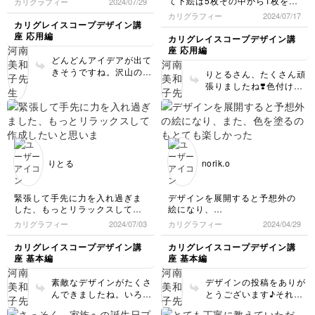
て下絵は5枚その中から1枚を清
カリグラフィー
2024/07/29
書しました💦
カリグラフィー
2024/07/17
トレーシングペーパを何度も折
カリグレイスコープデザイン講
るとどうしてもズレが出来て苦
座 応用編
カリグレイスコープデザイン講
戦しました、これから色を塗っ
座 応用編
て完成したらまた頭をリフレッ
どんどんアイデアが出て
シュして描いてみようと思いま
きそうですね。沢山のカ
りとるさん、たくさん頑
す🍀
ード、是非見せてくださ
張りましたね❣️色付けも
いね。
楽しみです。
りとる
norik.o
緊張して手先に力を入れ過ぎま
デザインを展開すると予想外の
した、もっとリラックスして作
絵になり、
成したいと思います。憧れのカ
また、色を塗るのも
カリグラフィー
2024/07/03
カリグラフィー
2024/04/29
リグラファー河南先生の講座を
とても楽しかったです！
受けられるなんて夢のようでし
カリグレイスコープデザイン講
カリグレイスコープデザイン講
た💓
座 基本編
座 基本編
素敵なデザインがたくさ
デザインの投稿をありが
んできましたね。いろい
とうございます♪それぞ
ろな方向のラインを沢山
れ雰囲気の違うデザイン