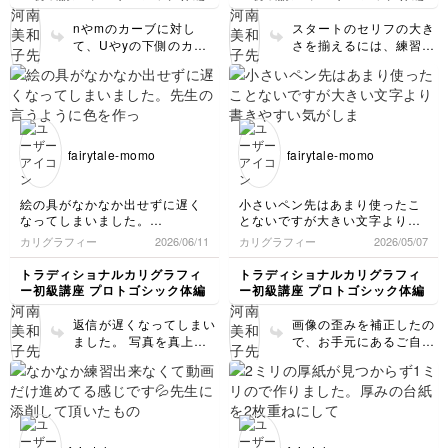
察しなくてはと改めて思った
角度が決まらず、継続して練習
したいです。
nやmのカーブに対し
スタートのセリフの大き
今日はｉからｈまで。
て、Uやyの下側のカー
さを揃えるには、練習が
ブを整えるのは難しいで
必要です。 沢山書いて
すよね。 でも、空白の
コツを掴みましょう。 1
形や前のラインに平行に
ストローク目のペン角が
書くなど、見るポイント
高い（45°位）になる事
を理解出来ていて素晴ら
が多いので、もう少しペ
しいです。 文字に反映
ン角度を低くしてみてく
fairytale-momo
fairytale-momo
されてますよ！ 文字幅
ださい。 2ストローク目
も揃っていてとてもきれ
のスタート部分は、あま
いです。u、yは幅が広く
り右から左へと動かさ
絵の具がなかなか出せずに遅く
小さいペン先はあまり使ったこ
なりやすいので、気をつ
ず、微かに細い線が見え
なってしまいました。
とないですが大きい文字より書
けていきましょう。 文
るくらいでオッケーで
先生の言うように色を作ったつ
きやすい気がしました。
カリグラフィー
2026/06/11
カリグラフィー
2026/05/07
字内側に出来る「カーブ
す。
もりが書いてみるとやはり濃か
の形」も、見比べなが
った気がします。
トラディショナルカリグラフィ
トラディショナルカリグラフィ
ら、書いてみて下さい
完璧に乾いたと思って線を消し
ー初級講座 プロトゴシック体編
ー初級講座 プロトゴシック体編
ましたが文字の1部の色も薄く
ね！
なってしまいました💦
返信が遅くなってしまい
画像の歪みを補正したの
いつも撮り方が悪かったので真
ました。 写真を真上か
で、お手元にあるご自分
上から撮ったつもりなのですが
ら撮ってくださり、あり
の文字と違っていたら、
どうでしょうか😅
がとうございます。バッ
ごめんなさい。 写真を
チリ👌です！ 色作り、
撮る時に、なるべく真上
グラデーションの具合い
から撮って、紙の端まで
がとてもきれいにできま
入れていただくと、補正
したね！！ とても良い
しやすいです。 小さい