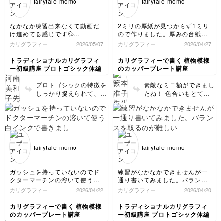
fairytale-momo
fairytale-momo
色合いです。 絵の具の
文字もとても雰囲気がで
濃度は、慣れるまで難し
てきてますよ！文字の内
いですよね。 ペン先に
側にできる空間の大きさ
なかなか練習出来なくて動画だ
2ミリの厚紙が見つからず1ミリ
入れて、すんなりとペン
を揃えながら書き込みし
け進めてる感じです💦
ので作りました。厚みの台紙を
先から流れてくる濃度に
ていきましょう。
先生に添削して頂いたものは画
2枚重ねにして差し入れる空間
カリグラフィー
2026/05/07
カリグラフィー
2026/04/27
何度も調整してみてくだ
像保存して書いたものに同じよ
を確保しました。
さいね。 画像で見る限
うに書き込んで次回注意して書
フレームまで作ったことがなか
トラディショナルカリグラフィ
カリグラフィーで書く 植物模様
り、淡い色は紙の色が透
きたいと思います。
ったので楽しく作れました☺️
ー初級講座 プロトゴシック体編
のカッパープレート講座
けてみえるので、濃度が
先生の説明がわかりやすくて楽
しんで受講できました、ありが
薄い（水っぽい）感じが
プロトゴシックの特徴を
素敵なミニ額ができまし
とうございました(*^^*)
します。 絵の具も沢山
しっかり捉えられて、文
たね！ 色合いもとても
使ってみて、慣れてくだ
字の統一感もできてきま
いいですね！ カリグラ
さいね！
したね！ スペーシング
フィーを身近に置いてい
もとても良いです！
ただきたくて考えたもの
です。 パソコンの横な
どに飾るのはいかがでし
ょう？
fairytale-momo
fairytale-momo
ガッシュを持っていないのでド
練習がなかなかできませんが一
クターマーチンの溶いて使う白
通り書いてみました。バランス
インクで書きました。フレーム
を取るのが難しいです。
カリグラフィー
2026/04/22
カリグラフィー
2026/04/20
で仕上げるのが楽しみです
(*^^*)
カリグラフィーで書く 植物模様
トラディショナルカリグラフィ
のカッパープレート講座
ー初級講座 プロトゴシック体編