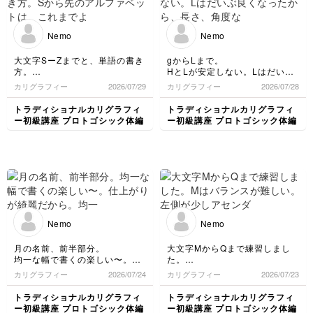
Nemo
Nemo
大文字SーZまでと、単語の書き
gからLまで。
方。
HとLが安定しない。Lはだいぶ
Sから先のアルファベットは、
良くなったから、長さ、角度な
カリグラフィー
2026/07/29
カリグラフィー
2026/07/28
これまでより装飾性が高いよう
ど言語化できると安定しそう
に思った。
トラディショナルカリグラフィ
トラディショナルカリグラフィ
いかようにも書けそうなので、
ー初級講座 プロトゴシック体編
ー初級講座 プロトゴシック体編
そこそこにして単語の練習。
spacing、cとｉの位置が悩まし
い。うまくスペースを可視化し
たい。
横線引いてみたものの、どう評
価すべきか。。。
Nemo
Nemo
月の名前、前半部分。
大文字MからQまで練習しまし
均一な幅で書くの楽しい〜。仕
た。
上がりが綺麗だから。
Mはバランスが難しい。左側が
カリグラフィー
2026/07/24
カリグラフィー
2026/07/23
均一大事。
少しアセンダーとディセンダー
の全幅より小さい。
トラディショナルカリグラフィ
トラディショナルカリグラフィ
途中でgが変な癖がついている
ー初級講座 プロトゴシック体編
ー初級講座 プロトゴシック体編