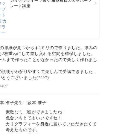
カリグラフィーで書く 植物模様のカッパープ
レート講座
リの厚紙が見つからず1ミリので作りました。厚みの
を2枚重ねにして差し入れる空間を確保しました。
ームまで作ったことがなかったので楽しく作れまし
の説明がわかりやすくて楽しんで受講できました、
とうございました(*^^*)
04/27
籔本 准子
素敵なミニ額ができましたね！
色合いもとてもいいですね！
カリグラフィーを身近に置いていただきたくて
考えたものです。