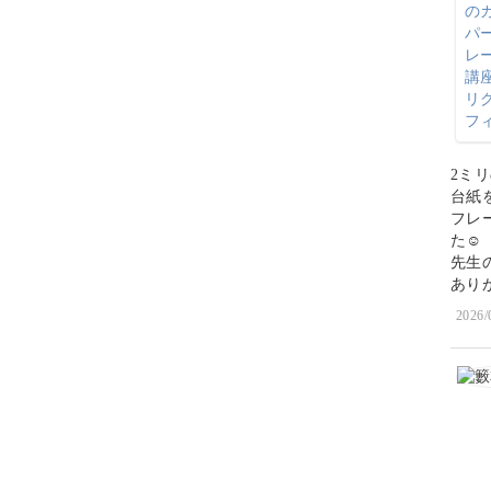
2ミ
台紙
フレ
た☺️
先生
ありが
2026/