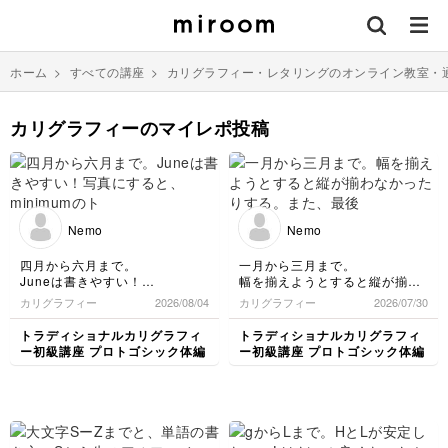
ホーム
>
すべての講座
>
カリグラフィー・レタリングのオンライン教室・
カリグラフィーのマイレポ投稿
Nemo
Nemo
四月から六月まで。
一月から三月まで。
Juneは書きやすい！
幅を揃えようとすると縦が揃わ
写真にすると、minimumのトッ
なかったりする。
カリグラフィー
2026/08/04
カリグラフィー
2026/07/30
プとボトムがカタカタしてるの
また、最後のYで油断して幅が
気になります。
ズレがちに
トラディショナルカリグラフィ
トラディショナルカリグラフィ
ー初級講座 プロトゴシック体編
ー初級講座 プロトゴシック体編