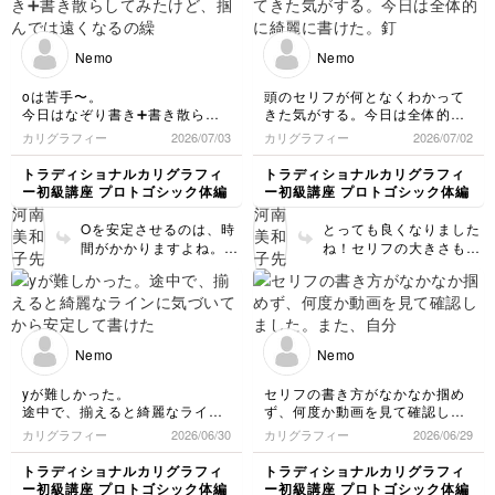
つきすぎた。
たくさん書いた文字は自信を持
Nemo
Nemo
って書けるので、アルファベッ
トと単語でしばらく練習する！
oは苦手〜。
頭のセリフが何となくわかって
今日はなぞり書き➕書き散らし
きた気がする。今日は全体的に
てみたけど、掴んでは遠くなる
綺麗に書けた。
カリグラフィー
2026/07/03
カリグラフィー
2026/07/02
の繰り返しで本日終了。
釘の頭のようになるとやややり
あす、動画をもっとしっかり見
すぎに感じるので、少し小ぶり
トラディショナルカリグラフィ
トラディショナルカリグラフィ
ながら復習したい。
になるように気をつけたい。
ー初級講座 プロトゴシック体編
ー初級講座 プロトゴシック体編
oが書けないとceあたりはもっ
明日からoグループに進んでみ
と出来ない思う。
ようかな
Oを安定させるのは、時
とっても良くなりました
間がかかりますよね。
ね！セリフの大きさもバ
とても良い形があちこち
ランスが良いです。 一
に現れてきてますよ！
文字ずつの練習より、単
文字内側に出来る白い楕
語にしてみてください
円形の形を見て書いてく
ね！ 揃え方が重要にな
ださいね。 同じ文字を
ります。
Nemo
Nemo
ずっと書いていると、ど
れが良いのかわからなく
yが難しかった。
セリフの書き方がなかなか掴め
なってきます。 こちは
途中で、揃えると綺麗なライン
ず、何度か動画を見て確認しま
も、ドンドン単語にして
に気づいてから安定して書け
した。
カリグラフィー
2026/06/30
カリグラフィー
2026/06/29
練習していきましょう！
た。
また、自分のセリフが大きく感
上手くいかないときは、空白の
じます。。。
トラディショナルカリグラフィ
トラディショナルカリグラフィ
形や平行になる線など、よく観
練習ストローク２の、nの山の
ー初級講座 プロトゴシック体編
ー初級講座 プロトゴシック体編