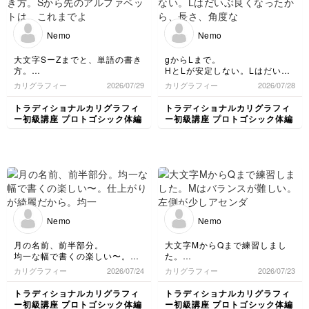
Nemo
Nemo
大文字SーZまでと、単語の書き
gからLまで。
方。
HとLが安定しない。Lはだいぶ
Sから先のアルファベットは、
良くなったから、長さ、角度な
カリグラフィー
2026/07/29
カリグラフィー
2026/07/28
これまでより装飾性が高いよう
ど言語化できると安定しそう
に思った。
トラディショナルカリグラフィ
トラディショナルカリグラフィ
いかようにも書けそうなので、
ー初級講座 プロトゴシック体編
ー初級講座 プロトゴシック体編
そこそこにして単語の練習。
spacing、cとｉの位置が悩まし
い。うまくスペースを可視化し
たい。
横線引いてみたものの、どう評
価すべきか。。。
Nemo
Nemo
月の名前、前半部分。
大文字MからQまで練習しまし
均一な幅で書くの楽しい〜。仕
た。
上がりが綺麗だから。
Mはバランスが難しい。左側が
カリグラフィー
2026/07/24
カリグラフィー
2026/07/23
均一大事。
少しアセンダーとディセンダー
の全幅より小さい。
トラディショナルカリグラフィ
トラディショナルカリグラフィ
途中でgが変な癖がついている
ー初級講座 プロトゴシック体編
ー初級講座 プロトゴシック体編