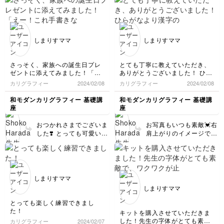
描いているうちに、リラ
作りで、素敵です。 イ
ックスしてなめらかなラ
ニシャルの位置や方向を
インを描けるようになり
少しずつ変えながら、イ
ますよ❣️今度は文字同士
ニシャル同士を少し重ね
が交差して、複雑化した
てみるのも、また面白い
しまりすママ
しまりすママ
カリグレイスコープも作
ことが起こりますよ。色
ってみましょう。楽しみ
塗りも楽しんでみてくだ
にしています💕
さいね。
さっそく、家族への誕生日プレ
とても丁寧に教えていただき、
ゼントに添えてみました！「え
ありがとうございました！ ひら
ー！これ手書きなの？！信じら
がなより漢字の方が、角ばって
カリグラフィー
2024/02/08
カリグラフィー
2024/02/08
れない！」と、驚かれました
いるからか、カッコ良く書けた
(≧∀≦)笑
気がします。
和モダンカリグラフィー 基礎講
和モダンカリグラフィー 基礎講
座
座
レッスン最後まで受講させてい
ただきました。
おつかれさまでございま
お写真もいつも素敵💓右
一生使える、素晴らしい講座を
した❣️ とっても可愛いで
肩上がりのイメージで、
ありがとうございました。
す😭😭 ご家族へのプレ
どれも良い感じですね
カタカナもしっかり学びたいの
ゼントに添えていただ
🙆‍♀️✨✨漢字には、アルフ
で、もし可能でしたら、カタカ
き、 文字も喜んでおり
ァベットと違って意味が
ナの五十音表か、カタカナのレ
ます😊 カタカナ編、リ
込められるので、言葉の
ッスンがあったら嬉しいです。
クエストありがとうござ
イメージで自由に線を考
しまりすママ
います✨✨ 検討させてい
えてみてくださいね💭
しまりすママ
ただきます💕💕
✨✨
とっても楽しく練習できまし
た！
キットを購入させていただきま
した！先生の字体がとても素敵
カリグラフィー
2024/02/07