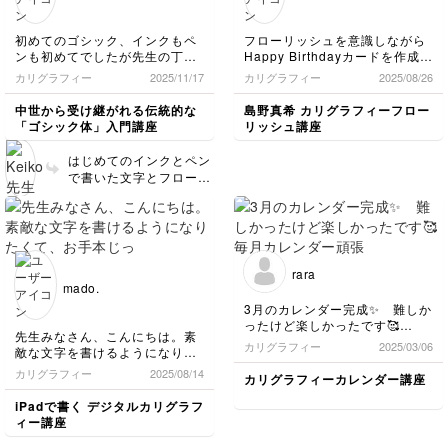
どん慣れて、しっかり呼
ね✨
吸をしながら（息を止め
初めてのゴシック、インクもペ
フローリッシュを意識しながら
てるとラインが揺れるで
ンも初めてでしたが先生の丁寧
Happy Birthdayカードを作成し
すよ）、描いてください
な解説になんとかメッセージま
ました！先生の講座は分かりや
ね！
カリグラフィー
2025/11/17
カリグラフィー
2025/08/26
で書くことができました。文字
すくフローリッシュ初心者でも
というよりアートで瞑想のよう
作品を仕上げることができまし
中世から受け継がれる伝統的な
島野真希 カリグラフィーフロー
な時間を体験できました。あり
た！
「ゴシック体」入門講座
リッシュ講座
がとうございました！
はじめてのインクとペン
で書いた文字とフローリ
ッシュ、とってものびや
かで素敵です✨✨✨ アー
トと瞑想のような時間を
感じていただけたとのこ
と。これからも文字を書
rara
く時間が、mioさんの特
mado.
別なひと時になったら嬉
3月のカレンダー完成✨ 難しか
しく思います！カリグラ
ったけど楽しかったです🥰
フィーの世界を楽しんで
先生みなさん、こんにちは。素
毎月カレンダー頑張って作り
カリグラフィー
2025/03/06
くださいね。
敵な文字を書けるようになりた
ま〜す❣️
くて、お手本じっくり見ながら
カリグラフィー
2025/08/14
カリグラフィーカレンダー講座
真似して書きました。
じーっと文字を見ていると、線
iPadで書く デジタルカリグラフ
の表情や性格みたいなものが見
ィー講座
えてきて面白かったです。
体が憶えるまで継続してやりた