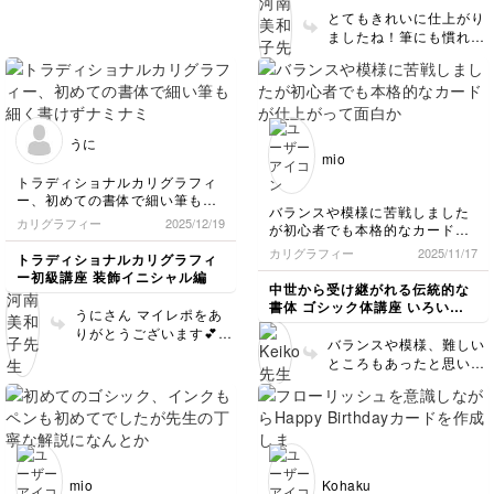
とてもきれいに仕上がり
ましたね！筆にも慣れて
らっしゃるようで、細い
ラインも安定して、白い
隙間もとても綺麗です！
文字の組み合わせをかえ
て、是非楽しんで文字を
うに
使ってくださいね。
mio
トラディショナルカリグラフィ
ー、初めての書体で細い筆も細
バランスや模様に苦戦しました
く書けずナミナミになったり。
カリグラフィー
2025/12/19
が初心者でも本格的なカードが
たくさん書いて筆に慣れていき
仕上がって面白かったです。あ
たい。
カリグラフィー
2025/11/17
トラディショナルカリグラフィ
りがとうございました！
ー初級講座 装飾イニシャル編
中世から受け継がれる伝統的な
書体 ゴシック体講座 いろいろ
うにさん マイレポをあ
なメッセージカードを書いてみ
りがとうございます💕
よう
バランスや模様、難しい
すてきな色合いで仕上が
ところもあったと思いま
ってますよ。 文字形も
すが、最後まで丁寧に取
とてもキレイです😍 ア
り組まれていますね。
ウトラインがなみなみ〰︎
仕上がったカードとって
になった時は、絵の具が
も素敵です！ 楽しんで
乾いた後に、もう一度ア
作っていただけて私も嬉
ウトラインを描き直すこ
しいです。ぜひまたチャ
とも可能です。筆にどん
mio
Kohaku
レンジしてみてください