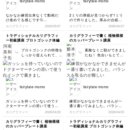
fairytale-momo
fairytale-momo
色合いです。 絵の具の
文字もとても雰囲気がで
濃度は、慣れるまで難し
てきてますよ！文字の内
いですよね。 ペン先に
側にできる空間の大きさ
なかなか練習出来なくて動画だ
2ミリの厚紙が見つからず1ミリ
入れて、すんなりとペン
を揃えながら書き込みし
け進めてる感じです💦
ので作りました。厚みの台紙を
先から流れてくる濃度に
ていきましょう。
先生に添削して頂いたものは画
2枚重ねにして差し入れる空間
カリグラフィー
2026/05/07
カリグラフィー
2026/04/27
何度も調整してみてくだ
像保存して書いたものに同じよ
を確保しました。
さいね。 画像で見る限
うに書き込んで次回注意して書
フレームまで作ったことがなか
トラディショナルカリグラフィ
カリグラフィーで書く 植物模様
り、淡い色は紙の色が透
きたいと思います。
ったので楽しく作れました☺️
ー初級講座 プロトゴシック体編
のカッパープレート講座
けてみえるので、濃度が
先生の説明がわかりやすくて楽
しんで受講できました、ありが
薄い（水っぽい）感じが
プロトゴシックの特徴を
素敵なミニ額ができまし
とうございました(*^^*)
します。 絵の具も沢山
しっかり捉えられて、文
たね！ 色合いもとても
使ってみて、慣れてくだ
字の統一感もできてきま
いいですね！ カリグラ
さいね！
したね！ スペーシング
フィーを身近に置いてい
もとても良いです！
ただきたくて考えたもの
です。 パソコンの横な
どに飾るのはいかがでし
ょう？
fairytale-momo
fairytale-momo
ガッシュを持っていないのでド
練習がなかなかできませんが一
クターマーチンの溶いて使う白
通り書いてみました。バランス
インクで書きました。フレーム
を取るのが難しいです。
カリグラフィー
2026/04/22
カリグラフィー
2026/04/20
で仕上げるのが楽しみです
(*^^*)
カリグラフィーで書く 植物模様
トラディショナルカリグラフィ
のカッパープレート講座
ー初級講座 プロトゴシック体編