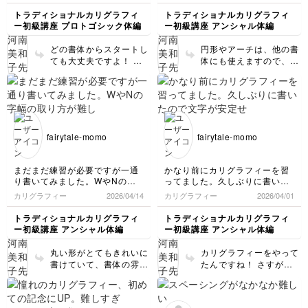
トラディショナルカリグラフィ
トラディショナルカリグラフィ
ー初級講座 プロトゴシック体編
ー初級講座 アンシャル体編
どの書体からスタートし
円形やアーチは、他の書
ても大丈夫ですよ！ 縦
体にも使えますので、た
長の垂直感を意識して書
くさん書いてみてくださ
きましょう❣️
いね！！
fairytale-momo
fairytale-momo
まだまだ練習が必要ですが一通
かなり前にカリグラフィーを習
り書いてみました。WやNの字
ってました。久しぶりに書いた
幅の取り方が難しいです。
ので文字が安定せず毎日少しで
カリグラフィー
2026/04/14
カリグラフィー
2026/04/01
も練習しないといけないと思い
ました💦
トラディショナルカリグラフィ
トラディショナルカリグラフィ
ー初級講座 アンシャル体編
ー初級講座 アンシャル体編
丸い形がとてもきれいに
カリグラフィーをやって
書けていて、書体の雰囲
たんですね！ さすが、O
気が良く捉えられていま
のカーブが安定してい
すね！！ 縦ライン同士
て、統一感のある文字が
の文字間をゆったりとる
書けています。 よりき