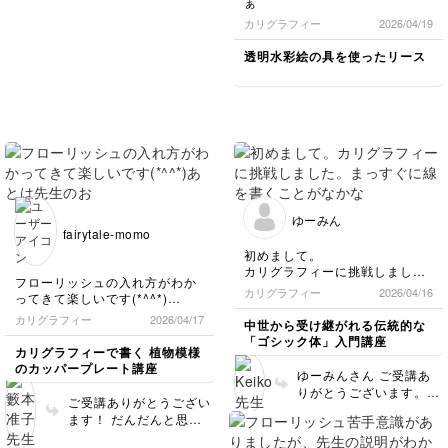
ぁ
カリグラフィー
2026/04/19
透明水彩絵の具を使ったリース
ゆーみん
fairytale-momo
初めまして。
カリグラフィーに挑戦しまし
フローリッシュの入れ方がわか
た。まっすぐに線を書くことが
カリグラフィー
2026/04/16
ってきて楽しいです(*^^*)
なかなか難しいです。少しずつ
あとは先生のおっしゃるように
練習していきます。字を書くこ
カリグラフィー
2026/04/17
中世から受け継がれる伝統的な
練習あるのみですね！迷いのな
とが楽しいです。
「ゴシック体」入門講座
い自然な線が書けるよう練習頑
今回はコピー用紙なので滲みま
カリグラフィーで書く 植物模様
張ります(ง •̀_•́)ง
した。次回は滲まない用紙で練
のカッパープレート講座
ゆーみんさん ご受講あ
習します。また見てください。
りがとうございます。
ご受講ありがとうござい
とてもきれいなラインで
ます！ だんだんと思い
すね！カリグラフィー楽
きりが良くなってきまし
しんで練習してください