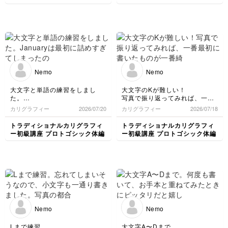
ことに気づく。
Nは今までで一番古さを感じる
修正しないと
字体！かっこよく書きたいな〜
Nemo
Nemo
大文字と単語の練習をしまし
大文字のKが難しい！
た。
写真で振り返ってみれば、一番
Januaryは最初に詰めすぎてし
最初に書いたものが一番綺麗😅
カリグラフィー
2026/07/20
カリグラフィー
2026/07/18
まったので、そのままやや詰め
お手本と違うところを書き出し
たスペーシングで書きました。
てみたので、明日はKとLをしっ
トラディショナルカリグラフィ
トラディショナルカリグラフィ
かり練習して、単語も書いてい
ー初級講座 プロトゴシック体編
ー初級講座 プロトゴシック体編
minimum書くの楽しい😊
きたいです。
Nemo
Nemo
Lまで練習。
大文字A〜Dまで。