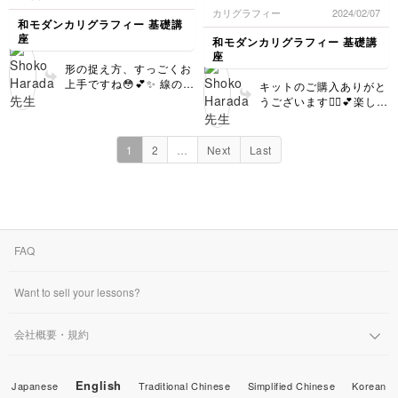
で、ワクワクが止まりません！
カリグラフィー
2024/02/07
(≧∀≦)
和モダンカリグラフィー 基礎講
ペンの持ち方を直さなければい
座
和モダンカリグラフィー 基礎講
けないかなと思ったのですが、
座
自分の書きやすい持ち方で良い
形の捉え方、すっごくお
と言っていただけたので安心し
上手ですね😳💕✨ 線の強
キットのご購入ありがと
ました。
弱も良い感じです👍✨✨
うございます🙇‍♀️💕楽しく
これからよろしくお願いいたし
この調子でどんどん描い
続けていただけたら嬉し
ます！
てみてください☺️
いです☺️
1
2
…
Next
Last
FAQ
Want to sell your lessons?
会社概要・規約
English
Japanese
Traditional Chinese
Simplified Chinese
Korean