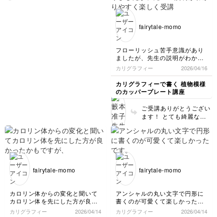
た❗ ループを作った後、
ネ。
すぐに太くしないように
細い線を少しだけキープ
fairytale-momo
して😊
フローリッシュ苦手意識があり
ましたが、先生の説明がわかり
やすく楽しく受講出来ました。
カリグラフィー
2026/04/16
練習頑張りたいと思います😊
カリグラフィーで書く 植物模様
のカッパープレート講座
ご受講ありがとうござい
ます！ とても綺麗なラ
インを書かれてます！
「A」「B」など左に振
る文字は、 文字の下の
ほうをもう少し思いきっ
て左に長細い楕円を書く
イメージにすると、華や
fairytale-momo
fairytale-momo
かに見えると思います！
気持ちよく書いたライン
が一番美しいです。 ガ
カロリン体からの変化と聞いて
アンシャルの丸い文字で円形に
イドラインを気にしすぎ
カロリン体を先にした方が良か
書くのが可愛くて楽しかったで
ずにのびのびと😊 どう
ったかもですが、こちらを先に
す。
カリグラフィー
2026/04/14
カリグラフィー
2026/04/14
ぞ楽しんでくださいね！
受講始めてみました。