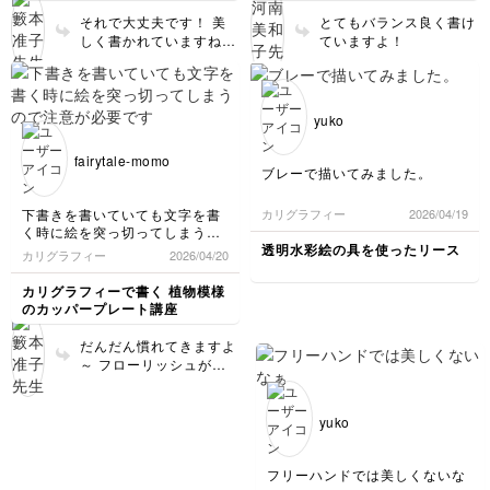
それで大丈夫です！ 美
とてもバランス良く書け
しく書かれていますね！
ていますよ！
ただ、そのインクは修正
液なので、折れ曲がりに
は弱いので(割れてしま
います～)ご注意くださ
yuko
い😅 出来上がりました
ら是非飾ってくださいね
fairytale-momo
❗
ブレーで描いてみました。
下書きを書いていても文字を書
カリグラフィー
2026/04/19
く時に絵を突っ切ってしまうの
で注意が必要ですね💦
透明水彩絵の具を使ったリース
カリグラフィー
2026/04/20
バランスを考えて装飾を書きす
ぎないように気をつけます。
カリグラフィーで書く 植物模様
のカッパープレート講座
だんだん慣れてきますよ
～ フローリッシュが自
然になってきましたね！
気持ちよく書いてくださ
いね😊
yuko
フリーハンドでは美しくないな