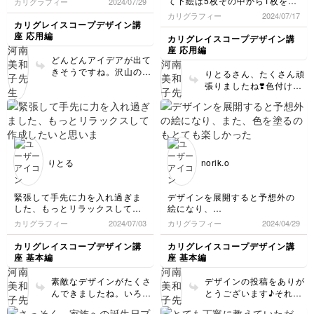
て下絵は5枚その中から1枚を清
カリグラフィー
2024/07/29
書しました💦
カリグラフィー
2024/07/17
トレーシングペーパを何度も折
カリグレイスコープデザイン講
るとどうしてもズレが出来て苦
座 応用編
カリグレイスコープデザイン講
戦しました、これから色を塗っ
座 応用編
て完成したらまた頭をリフレッ
どんどんアイデアが出て
シュして描いてみようと思いま
きそうですね。沢山のカ
りとるさん、たくさん頑
す🍀
ード、是非見せてくださ
張りましたね❣️色付けも
いね。
楽しみです。
りとる
norik.o
緊張して手先に力を入れ過ぎま
デザインを展開すると予想外の
した、もっとリラックスして作
絵になり、
成したいと思います。憧れのカ
また、色を塗るのも
カリグラフィー
2024/07/03
カリグラフィー
2024/04/29
リグラファー河南先生の講座を
とても楽しかったです！
受けられるなんて夢のようでし
カリグレイスコープデザイン講
カリグレイスコープデザイン講
た💓
座 基本編
座 基本編
素敵なデザインがたくさ
デザインの投稿をありが
んできましたね。いろい
とうございます♪それぞ
ろな方向のラインを沢山
れ雰囲気の違うデザイン