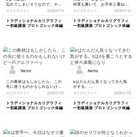
忘れてしまいそうなので、小文
何度も書いて、お手本と重ねて
字も一通り書きました。
みたときにピッタリだと嬉し
カリグラフィー
2026/07/14
カリグラフィー
2026/07/10
写真の都合で全体が入らないで
い！
すね、難しい､､､
ペンの角度に逆らわないという
トラディショナルカリグラフィ
トラディショナルカリグラフィ
か、角度を維持して形を取ると
ー初級講座 プロトゴシック体編
ー初級講座 プロトゴシック体編
上手くいく感じがします。
Nemo
Nemo
この教材はもしかしたら、この
oはだんだん良くなってきた気
先に使うものかもしれないけど
がする。
一応アルファベットが終了した
cはcを書こうとすると後ろ体重
カリグラフィー
2026/07/05
カリグラフィー
2026/07/05
ので、見よう見まねで書いてみ
になりがち。oを書くつもりで
ました。
臨むと、不思議と角度が良くな
トラディショナルカリグラフィ
トラディショナルカリグラフィ
る。
ー初級講座 プロトゴシック体編
ー初級講座 プロトゴシック体編
大文字未着手なので、冒頭は小
意識の違いで、字も変わるんだ
文字で。
なぁ
文字と文字の間隔、yesterday
はけっこううまくいったかも。
三行目はforとtomorrowがくっ