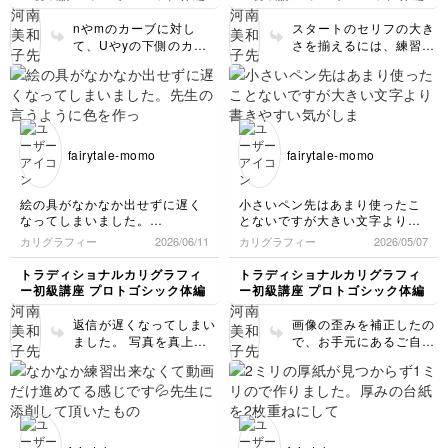
察しなくてはと改めて思った
角度が決まらず、継続して練習
したいです。
nやmのカーブに対し
スタートのセリフの大き
今日はｉからｈまで。
て、Uやyの下側のカー
さを揃えるには、練習が
ブを整えるのは難しいで
必要です。 沢山書いて
すよね。 でも、空白の
コツを掴みましょう。 1
形や前のラインに平行に
ストローク目のペン角が
書くなど、見るポイント
高い（45°位）になる事
を理解出来ていて素晴ら
が多いので、もう少しペ
しいです。 文字に反映
ン角度を低くしてみてく
fairytale-momo
fairytale-momo
されてますよ！ 文字幅
ださい。 2ストローク目
も揃っていてとてもきれ
のスタート部分は、あま
いです。u、yは幅が広く
り右から左へと動かさ
絵の具がなかなか出せずに遅く
小さいペン先はあまり使ったこ
なりやすいので、気をつ
ず、微かに細い線が見え
なってしまいました。
とないですが大きい文字より書
けていきましょう。 文
るくらいでオッケーで
先生の言うように色を作ったつ
きやすい気がしました。
カリグラフィー
2026/06/11
カリグラフィー
2026/05/07
字内側に出来る「カーブ
す。
もりが書いてみるとやはり濃か
の形」も、見比べなが
った気がします。
トラディショナルカリグラフィ
トラディショナルカリグラフィ
ら、書いてみて下さい
完璧に乾いたと思って線を消し
ー初級講座 プロトゴシック体編
ー初級講座 プロトゴシック体編
ましたが文字の1部の色も薄く
ね！
なってしまいました💦
返信が遅くなってしまい
画像の歪みを補正したの
いつも撮り方が悪かったので真
ました。 写真を真上か
で、お手元にあるご自分
上から撮ったつもりなのですが
ら撮ってくださり、あり
の文字と違っていたら、
どうでしょうか😅
がとうございます。バッ
ごめんなさい。 写真を
チリ👌です！ 色作り、
撮る時に、なるべく真上
グラデーションの具合い
から撮って、紙の端まで
がとてもきれいにできま
入れていただくと、補正
したね！！ とても良い
しやすいです。 小さい