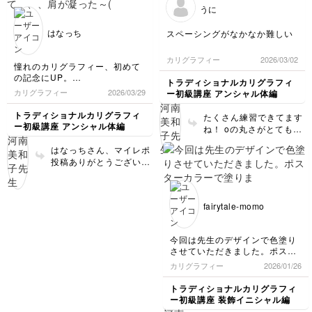
と、よりきれいに整いま
れいにしていくために、
うに
すよ。
繋げて書く部分、左から
右に下りるラインでペン
はなっち
スペーシングがなかなか難しい
角度を変化させるという
ポイントを押さえて、ま
カリグラフィー
2026/03/02
た書いてみてください
憧れのカリグラフィー、初めて
ね！！
の記念にUP。
トラディショナルカリグラフィ
難しすぎて、、、肩が凝った～
カリグラフィー
2026/03/29
ー初級講座 アンシャル体編
((+_+))
これから、ゆっくりゆっくり取
トラディショナルカリグラフィ
たくさん練習できてます
り組んで行けたらと思う。
ー初級講座 アンシャル体編
ね！ oの丸さがとてもき
れいに書けています。 M
はなっちさん、マイレポ
の上部の左右のカーブが
投稿ありがとうございま
丸くなるように気をつけ
す！ 初めてのカリグラ
てくださいね。 アンシ
フィーなんですね。 す
ャル体はゆったりとした
でにペンにもなれて、カ
スペーシングが似合うの
fairytale-momo
ーブラインがとてもきれ
で、今のスペーシングで
いに整っていますよ。
大丈夫ですよ！（最後の
自信を持って、進めてみ
行は、詰まり気味です）
今回は先生のデザインで色塗り
てくださいね。
どんどん書き込んで、手
させていただきました。ポスタ
に馴染ませていきましょ
ーカラーで塗りました。
カリグラフィー
2026/01/26
う。
普段ペイントをしますので色塗
りはスムーズに出来ました。
トラディショナルカリグラフィ
もっと練習をして次は自分でア
ー初級講座 装飾イニシャル編
レンジしてみたいです。