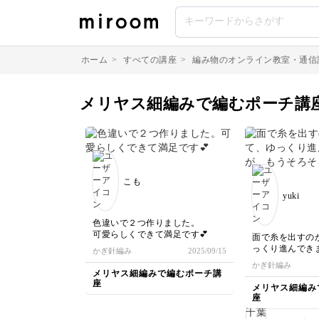
ホーム
>
すべての講座
>
編み物のオンライン教室・通信
メリヤス細編みで編むポーチ講
こも
yuki
色違いで２つ作りました。
可愛らしくできて満足です💕
面で糸を出すの
っくり進んでき
かぎ針編み
2025/09/15
ろそろ完成です
かぎ針編み
エコアンダリア
メリヤス細編みで編むポーチ講
てしまうので、
座
メリヤス細編み
てよれを戻して
座
癖がついてしま
なにか良い方法