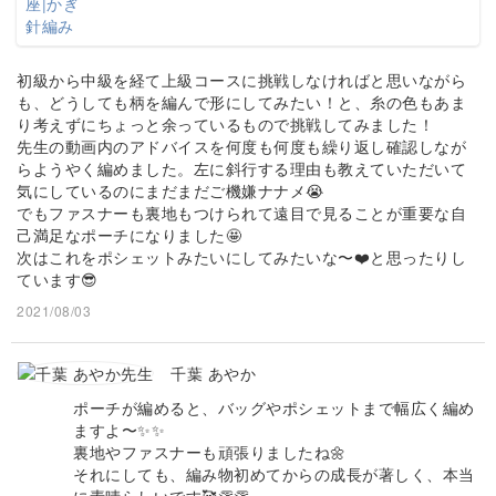
初級から中級を経て上級コースに挑戦しなければと思いながら
も、どうしても柄を編んで形にしてみたい！と、糸の色もあま
り考えずにちょっと余っているもので挑戦してみました！
先生の動画内のアドバイスを何度も何度も繰り返し確認しなが
らようやく編めました。左に斜行する理由も教えていただいて
気にしているのにまだまだご機嫌ナナメ😭
でもファスナーも裏地もつけられて遠目で見ることが重要な自
己満足なポーチになりました🤩
次はこれをポシェットみたいにしてみたいな〜❤️と思ったりし
ています😎
2021/08/03
千葉 あやか
ポーチが編めると、バッグやポシェットまで幅広く編め
ますよ〜✨✨
裏地やファスナーも頑張りましたね🌼
それにしても、編み物初めてからの成長が著しく、本当