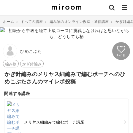
ホーム
>
すべての講座
>
編み物のオンライン教室・通信講座
>
かぎ針編
ひめこぶた
いいね
編み物
かぎ針編み
かぎ針編みのメリヤス細編みで編むポーチへのひ
めこぶたさんのマイレポ投稿
関連する講座
メリヤス細編みで編むポーチ講座