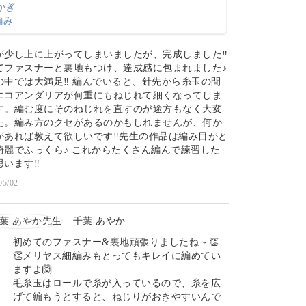
が少し上に上がってしまいましたが、完成しました‼︎
てファスナーと裏地もつけ、達成感に包まれました♪
の中では大満足‼︎ 編んでいると、針先から糸玉の間
エコアンダリアが何重にもねじれて細くなってしま
す。編む度にそのねじれを直すのが途方もなく大変
た。編み方のクセがあるのかもしれませんが、何か
があれば教えて欲しいです‼︎先生の作品は編み目がと
綺麗でふっくら♪ これからたくさん編んで練習した
います‼︎
05/02
千葉 あやか
初めてのファスナー&裏地頑張りましたね～👏
👏メリヤス細編みもとってもキレイに編めてい
ますよ🙆
毛糸玉はロールで糸が入っているので、糸を広
げて編もうとすると、ねじりがおきやすいんで