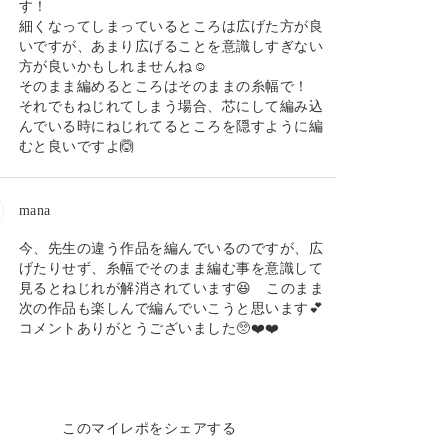
す！
細くなってしまっているところは広げた方が良
いですが、あまり広げることを意識しすぎない
方が良いかもしれませんね☺️
そのまま編めるところはそのままの糸幅で！
それでもねじれてしまう場合、芯にして編み込
んでいる時にねじれてるところを隠すように編
むと良いですよ🙆
mana
今、先生の違う作品を編んでいるのですが、広
げたりせず、糸幅でそのまま編む事を意識して
見るとねじれが解消されています😆 このまま
次の作品も楽しんで編んでいこうと思います💕
コメントありがとうございました🥺❤️❤️
このマイレポをシェアする