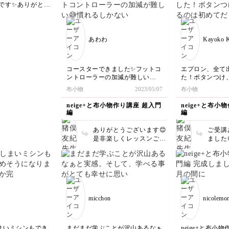
です✨ありがとう
うござ
ます😊
あわわ
Kayoko 
コースターできました✨フットコ
エプロン、全て
ントローラーの加減が難しい😅
た！ボタンつけ
慣れるしかないですね。真っ直ぐ
は初めてだった
布小物
2023/05/07
布小物
縫うのも苦手だったのですが、マ
す！どれもオシ
ステのおかげで真っ直ぐ縫えるよ
級編！！楽しみ
neige+と布小物作り講座 超入門
neige+と布小
うになって嬉しいです🥰
編
編
ありがとうございます😊
ご受講
是非楽しくレッスンご受
ました
講下さいね！ ご質問等
と達成
あれば何なりと🙌
ね！ど
です
micchon
nicolemo
まいミシンもでき
まだまだ学ぶことが沢山あるなぁ
neige+と布小