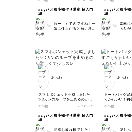
布小物
2024/09/02
布小物
覚で楽しく作れました。多分大活
最後のエプロン
躍してくれると思います。とって
す。
neige+と布小物作り講座 超入門
neige+と布小
もお気に入りです！ありがとうご
ありがとうござ
編
編
ざいました♪
わー！すてきですね！一
素敵に
気に仕上がると満足度大
ありが
ですね！ 是非これから
エプロ
にお役立てくださいま
います❣
せ！ありがとうございま
す😊
あわわ
あわわ
スマホポシェット完成しました
トートバッグ完
✨Dカンのループを止めるのが難
くかわいい！初
しくて少しズレてしまいました
仕上がりにとて
布小物
2023/06/25
布小物
が、ミシンも慣れてきて楽しく作
🥹
れました💖このポシェットが欲し
neige+と布小物作り講座 超入門
neige+と布小
くて受講を決めたので完成できて
編
編
とても嬉しいです🥰
完成お疲れ様でした！
楽しん