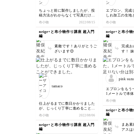
ちょっと前に製作しましたが、投
エプロン、完成
稿方法がわからなくて写真だけ撮
しわ加工の生地
ってました。
セントが絶妙で
布小物
2022/08/15
布小物
こちらのエプロ
トする予定なの
neige+と布小物作り講座 超入門
neige+と布小
作したいです。
編
編
素敵です！ありがとうご
完成お
ざいます😊
す！ 
れます
素敵で
きあり
た！
pink suzu
tamaco
エプロンをもう
1メートルで本
い分は別布で肩
布小物
バイアステープ
仕上がるまでに数日かかりました
グミシンの縫い
が、じっくり丁寧に進めることが
neige+と布小
縫い方など工夫
できました。
編
布小物
2022/08/06
に、改めて感心
基本的なことを自己流でしていた
縫う楽しみを感
事に気付かされ、たいへん良い勉
まあ素
neige+と布小物作り講座 超入門
ラムを修了でき
強になりました!
編
アスは
す。