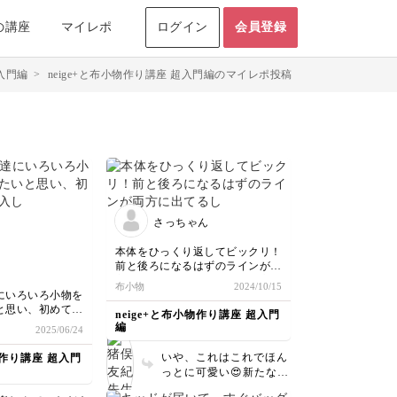
の講座
マイレポ
ログイン
会員登録
超入門編
>
neige+と布小物作り講座 超入門編のマイレポ投稿
さっちゃん
本体をひっくり返してビックリ！
前と後ろになるはずのラインが両
方に出てるし。先生が上、上言っ
布小物
2024/10/15
てた意味がここで分かりました！
にいろいろ小物を
笑
と思い、初めてミ
neige+と布小物作り講座 超入門
これはこれで可愛いからこのまま
作りました！ミシ
編
2025/06/24
完成させちゃいましたが、次また
学の家庭科の授業
違う布できちんと作りたいなと思
扱い方からちんぷ
いや、これはこれでほん
物作り講座 超入門
います。
たが、マステを使
っとに可愛い😍新たな発
を変えてまっすぐ
見ですね💡アレンジされ
いろんな目から鱗