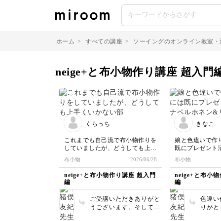
ホーム
>
すべての講座
>
ソーイングのオンライン教室・
neige+と布小物作り講座 超入
くらっち
きなこ
これまでも自己流で布小物作りを
娘と色違いで作
していましたが、どうしても上手
既にプレゼント
くいかない部分とかがあったので
ホネン&リバテ
布小物
2026/06/28
布小物
すが、今回講座を受講してみて先
んでくれました
生の丁寧な解説がわかりやすく、
完成したら勿体
neige+と布小物作り講座 超入門
neige+と布小
自己流では分からなかった綺麗な
がします😆
編
編
仕上がりのコツを学ぶ事が出来ま
した。キットのミナペルホネンの
ご受講いただきありがと
色違い
生地が廃盤との事で多少薄めの生
うございます。そして素
りがと
地になりましたが、仕上がりは上
敵に完成おめでとう御座
うとも
手くいったと思います。次は自分