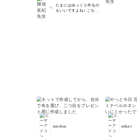
セント
たまにはゆっくり作るの
しもお
もいいですよね♪ こちら
大活躍
こそ素敵に仕上げてくだ
ありが
さりありがとうございま
した！
micchon
mika-t