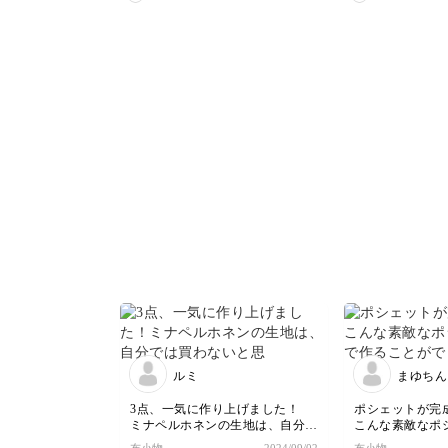
います。エプロンは使う
ります
で生地を選んでチャレンジしてみ
ほどに風合いを楽しめま
い年越
ようと思います。ありがとうござ
すのでこれからたくさん
ね！
いました。
ご活用くださいね！
ルミ
まゆちん
3点、一気に作り上げました！
ポシェットが完
ミナペルホネンの生地は、自分で
こんな素敵なポ
は買わないと思うので、お試し感
作ることができ