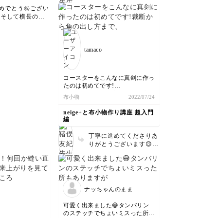
ですねー！益々風合いが
めでとう㊗️ござい
増していることかと思い
 そして横長のポ
ます。 是非たくさんご
アレンジも見れて
活用下さいませ〜 最後
です ありがとう
までご受講くださりあり
是非たくさ
がとうございました✨
用下さいませ✨ 最
tamaco
ご受講くださりあ
うございました😊
コースターをこんなに真剣に作っ
たのは初めてです!
裁断から角の出し方まで、丁寧な
布小物
2022/07/24
解説でとても勉強になりました!
周囲はぐるりと一周縫いました。
neige+と布小物作り講座 超入門
ノーアイロンでもきれいに仕上が
編
ったと思います♫
丁寧に進めてくださりあ
りがとうございます😊
コースター一つにしても
コツが詰め込まれている
んですよねー 楽しんで
いただけて何よりです✨
ナッちゃんのまま
可愛く出来ました😅タンバリン
のステッチでちょいミスった所も