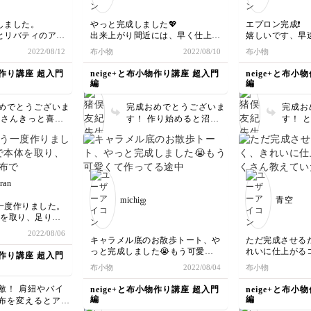
しました。
やっと完成しました💖
エプロン完成❗️
とリバティのアク
出来上がり間近には、早く仕上げ
嬉しいです、早
す。
たくて興奮してしまいました😆
ます。ミシンの
2022/08/12
布小物
2022/08/10
布小物
ンは妹にプレゼン
実物は写真で見るよりもっともっ
いところがなか
で、自分用にも製
と可愛いです💕
ったりしました
物作り講座 超入門
neige+と布小物作り講座 超入門
neige+と布小
次はポシェット✨
ました。ポイン
編
編
楽しみでなりません❣️
が本当に可愛ら
猪俣先生、ありがとうございます
たいです。また
めでとうございま
完成おめでとうございま
完成お
🥰
わせを考えて作
妹さんきっと喜ば
す！ 作り始めると沼り
す！ 
も楽しく受講出
ねー！ とっても
ますよねー ミシンの魔
確かに
とうございました
す ご受講いただ
力です笑 ポシェットも
は馬力
がとうございまし
是非楽しんでください
ー ご
ね！ ご報告ありがとう
ざいま
ございます
ran
michiஐ
青空
一度作りました。
体を取り、足りな
紐をとりました。
2022/08/06
の作り方やジグザ
キャラメル底のお散歩トート、や
ただ完成させる
目の長さを変えた
っと完成しました😭もう可愛く
れいに仕上がる
物作り講座 超入門
が詰まった作り方
て作ってる途中からテンション上
えていただきま
布小物
2022/08/04
布小物
させられました。
がりました😍
と、形がきれい
じながらカリキュ
ります♫講座を
敵！ 肩紐やバイ
neige+と布小物作り講座 超入門
neige+と布小
たことに感謝で
めることができ
編
編
布を変えるとアク