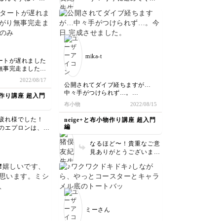
見直す形にし〜と
るなんて本当に熱
さって嬉しいです。 エ
り上げました。
ね 私なんてメモ
プロンが手作りだとなん
たの無くしそう涙
だかお料理の腕も上がっ
らに役立つレシピ
ちゃう気分ですよねー！
ますように
たくさん使ってください
ね
mika-t
ートが遅れました
無事完走ました
2022/08/17
上げのときに、厚
公開されてダイブ経ちますが…
手く合わなかった
中々手がつけられず…。
物作り講座 超入門
なくなり手動でチ
今日 完成させました。
布小物
2022/08/15
回避するアクシデ
布の質感もリバティの使い方もと
ました💦
っても素敵。
疲れ様でした！
neige+と布小物作り講座 超入門
てもわかり易く
しかし、少し太った私には少々キ
編
のエプロンは、布
上げることができ
ツかったので、復習を兼ねてサイ
最大限に使い、
ズ大きくしてまた作ります！
なるほど〜！貴重なご意
ろで止めないデザ
たのですが、ウエ
素敵な講座を受講出来、とっても
見ありがとうございます
ので、ボタンをつ
した🤣薄着必須
楽しかったです。
✨ そうしましたら既に公
ればサイズ気にす
ありがとうございました〜！
開中の切り替えエプロン
なく使えると思い
てまたチャレンジ
の方もお試しください
 私も普段は止め
😊
ね！ 紐で結ぶタイプも
用していますの
ば使わなかったで
お勧めですよー
い分けしてみてく
抑えやボタン付け
ね！ こちらこそ
ミーさん
ったです🤭
でご受講いただき
ました😊
とうございました