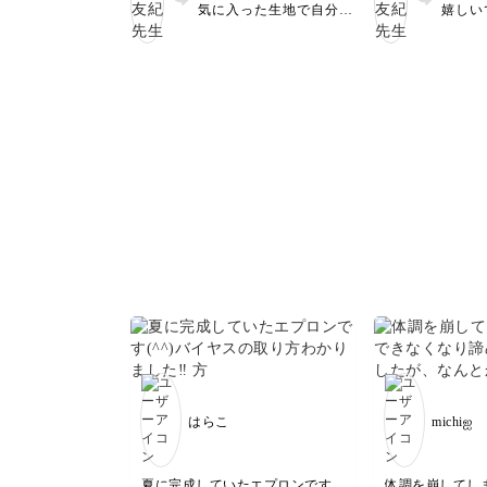
気に入った生地で自分が
嬉しい
使えるバッグが作れると
ござい
嬉しいですよね。 ご受
講ありがとうございまし
た😊
はらこ
michiஐ
夏に完成していたエプロンです
体調を崩してし