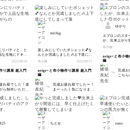
所だけを動画で
緊張しますよね
ート取
っても楽しく作
も素敵に仕上げて
心です
嬉しいです！あり
書い
ございます😊
これか
になり
ゆかり
michiஐ
エプロンのスタ
が、出来上がり
😊
布小物
ポケットのみ仕
にリバティと、と
楽しみにしていたポシェット💕な
みが送り歯と上
品な生地にドキド
んとか完成しました🎶上下逆にし
neige+と布小
みたいで、進ま
作でした。
てしまって落ち込みましたが、完
編
2022/08/20
布小物
2022/08/17
ョッとずらして
解説で、じっくり
成してみると全く気にならない可
ントが…一瞬焦り
作ることができま
愛さです🥰次に作るときは気をつ
完成お
物作り講座 超入門
neige+と布小物作り講座 超入門
動画の説明がと
けます！
編
こちら
て、きれいに仕
教えていただきあ
の幅を
ました🎵
した(^^)
疲れ様でした！楽
完成お疲れ様でしたー！
元々後
途中で気がつい
がら制作いただき
まーったく気になりませ
インな
スト周りがギリで
とうございます😊
んよ👍 素敵に仕上げて
けなけ
です😅
ん使ってください
くださりありがとうござ
ること
ワンサイズ上げ
いました！革が効いてま
ます。
しようと思います
すねー！
ずに使
ここに来なけれ
あろう
で、使
裁ち目かがりの
ださい
25
ちとせ
tomo
の機能など楽しか
最後ま
ありがとうござい
ありが