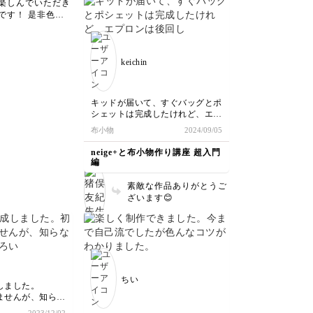
楽しんでいただき
たのかと思いました め
りとてもわかりや
です！ 是非色々
っちゃ良きです！新たな
なんでこんな縫い
腕を磨いてくださ
閃きを⁉️ありがとうござ
思いながらもだん
またの投稿楽しみ
います😊
がってくると楽し
います
した時の達成感が
keichin
。ミシンがこれか
なりそうです。先
をたくさん作って
います！
キッドが届いて、すぐバッグとポ
シェットは完成したけれど、エプ
ロンは後回しになっていました💦
布小物
2024/09/05
でも、作り出したら楽しくて一気
に仕上がりました🎵
neige+と布小物作り講座 超入門
着心地も良くオシャレなエプロン
編
でキッチン仕事が楽しくなるかな
ぁ✌️
素敵な作品ありがとうご
素敵なレシピをありがとうござい
ざいます😊
ます😊
ちい
しました。
ませんが、知らな
ろいろあって、勉