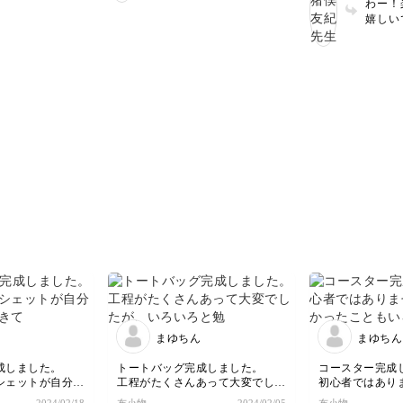
わー！
よ☺️家事も捗る良
級から応用まで網羅した
り、とても勉強になりました。完
のポイントがあ
嬉しい
しになりそうです
内容に詰め込みました！
成した作品はラッピングして普段
すかったです！
作って
満足度の上がる講座にな
子育てを頑張っている娘にプレゼ
方？と不思議に
いね
っていたようで嬉しいで
ントした所、リバティ・ミナペル
だん形が出来上
にして
す プレゼントは喜ばれ
ホネンの布地も使用している事も
くなり、裏に返
ますね！素敵なお母様💓
あり、大喜びで早速使ってくれま
忘れられません
した！あまり布のリバティでバッ
見習わねばです
ら新しい趣味に
チとピンドメ4つを作りました♡
生の講座の作品
素敵な講座をどうも有難うござい
腕を磨こうと思
ました！
まゆちん
まゆちん
成しました。
トートバッグ完成しました。
コースター完成
シェットが自分で
工程がたくさんあって大変でした
初心者ではあり
て、嬉しいです。
が、いろいろと勉強になったし、
かったこともい