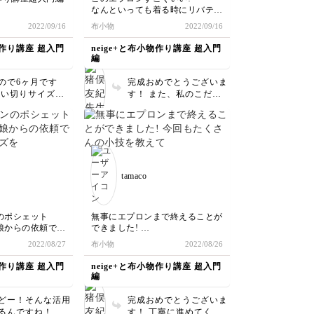
なんといっても着る時にリバティ
の間に作り上げる
が見えるのがいいですよね。気分
2022/09/16
布小物
2022/09/16
た。作品のサイズ
が上がります！なぜ裏側の写真か
すいサイズに仕上
と言うと3つ折りバイアスと裾の
物作り講座 超入門
neige+と布小物作り講座 超入門
布を余すことなく
折り上げが気持ちよく仕上がった
編
作りながら「猪俣
からです。
度呟いたことか!
バイアス裁断時、45cm取れない
ので6ヶ月です
完成おめでとうございま
ではいつも上手く
よ～と心配していましたが結局1
使い切りサイズの
す！ また、私のこだわ
行ってもどのくら
～2cmカットすることになり42cm
も、楽しんでいた
りレシピに気づいていた
か分からず、カッ
取れれば大丈夫!と分かりまし
嬉しいです。 最
だけて嬉しいです 普段
とか買って中途半
た。肩紐つけてひっくり返した時
作品に仕立ててい
から重なり合わないよう
って布ばかりが山
とかビシッと角が出たり、縫いズ
て、使えるアイテ
にとか、一度で決まる方
で、こうしたキッ
レせずに裾が縫えたり、猪俣先生
り、これから是非
法を考えては一人でウキ
なくできる上、素
のレシピは本当に綺麗にピッタリ
て下さいね！ あ
ウキしてたので、レシピ
りしてました。楽
仕上がっていくのが感動もので
tamaco
うございました！
を共有できて幸せです！
分かりやすい動
す！
やすい小物作りの
もう一個作りたい!デザインも仕
是非これからの手作りに
うございました!
上がりも大好きです。
お役立てください 肩紐
もご自身の身丈に合わせ
のポシェット
無事にエプロンまで終えることが
ると、もっとピッタリと
娘からの依頼で少
できました!
気持ちよく仕上がります
を変えて作りまし
今回もたくさんの小技を教えてい
2022/08/27
布小物
2022/08/26
ただきありがとうございます!
縦長の分 可愛ら
注意点をその都度教えてくださる
物作り講座 超入門
neige+と布小物作り講座 超入門
ャープになった感
ので、大きな失敗もなく楽しく製
編
作できました。早速エプロンを着
回メモをとってた
て家事に勤しみます( ˃ᴗ˂ )
どー！そんな活用
完成おめでとうございま
がら、わからない
るんですね！ ノ
す！ 丁寧に進めてくだ