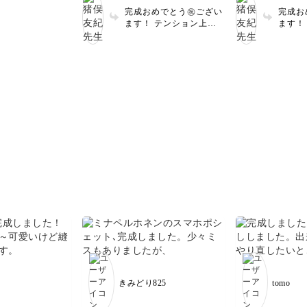
にもなるのでわた
完成おめでとう㊗️ござい
完成お
勧めです✨ 生地が
ます！ テンション上が
ます！
で嬉しいですねー
りながら作れるとミシン
ケット
とうございます😊
時間も楽しいですよねー
嬉しい
♪ 是非たくさん使って下
ございます 
さいね！ ありがとうご
んご活
ざいました😊
後まで
りがと
きみどり825
tomo