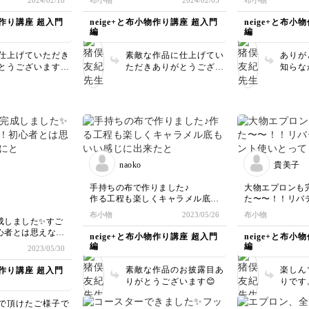
2024/02/18
布小物
2024/02/05
布小物
作りも頑張りま
達成感がすごくありました。
強になりました
実は内袋の裁断をミスしてしま
プーリーを回し
物作り講座 超入門
neige+と布小物作り講座 超入門
neige+と布小
いました。
い、4ミリくらい小さくなってし
整するのが少し
編
編
まったんですが、そのまま進めて
次からのレッス
もなんとかできました。しっかり
げていきたいと
仕上げていただき
素敵な作品に仕上げてい
ありが
確認しながら作業を進めないとい
とうございます😊
ただきありがとうござい
知らな
けないと改めて思いました。
ンも楽しみにして
ます😊 多少変わっても
さん発
️
大丈夫❣️楽しんで下さい
れて光
ね♪
のレッ
講座に
naoko
貴美子
手持ちの布で作りました♪
大物エプロンも
作る工程も楽しくキャラメル底も
た〜〜！！リバ
いい感じに出来たと思います。
ト使いとっても
布小物
2023/05/26
布小物
いくつか作ってプレゼントすると
いです。
成しました✨すご
きっと喜ばれる素敵なバッグで
心者とは思えない
neige+と布小物作り講座 超入門
neige+と布小
す。
も感動しています
編
編
2023/05/30
ありがとうございました。
素敵な作品のお披露目あ
楽しん
物作り講座 超入門
りがとうございます😊
りです
上がり
で頂けたご様子で
疲れ様