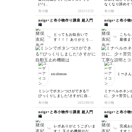
(^^)
なくなり諦めそ
バイヤスの取り方わかりました‼️
が、なんとか完成
布小物
2022/12/22
布小物
方眼定規の45°の線、初めて活用
ハギレを使って先生
しました‼️
見ながらずっと
neige+と布小物作り講座 超入門
neige+と布小
エプロン作った後から、イベント
ムピンクッション
編
編
出店やフリマサイト販売を増やし
テンション上が
て、ハンドメイド品の販売を頑張
かりやすい動画
とってもお似合いで
こちら
っています。販売してみようって
ます✨
す！！！ ありがとうご
最後ま
思えたのも、先生の丁寧な説明の
ざいます😊
ありが
オンライン講座のおかげです(^^)
ハンド
感謝感謝です♪
される
れから
と楽し
nicolemon
ミーさん
ミシンでボタンつけができる!!
ミナペルホネン
びっくりしました!さすがに自動
に、少々苦労しま
玉止め機能はありませんでしたが
な説明とコツを
布小物
2022/09/16
布小物
うちのミシンでもボタンつけが出
お陰で、私でも
来ました!嬉しくなってマイレポ
出来ました♪
neige+と布小物作り講座 超入門
neige+と布小
投稿です。
でも、贅沢な生
編
編
しました!!
レポありがとうございま
完成お
す！ 玉止め機能がない
ます！