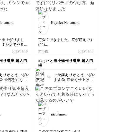
います😊
Kanamaru
Kayoko Kanamaru
出来上がりまし
可愛くできました。底が萌えです
、ミシンでやるの
(^^)
ので楽しかったで
リバティの付け方、勉強になりま
2023/01/18
布小物
2023/01/17
ャレで、ぜひ、中
した！
にしています！
物作り講座 超入門
neige+と布小物作り講座 超入門
編
ありがとうござい
ご受講ありがとうござい
😊 全部形になる
ます😊 可愛く仕上げて
感味わえますよ
いただき嬉しいです✨
れもとっても素敵
n
nicolemon
物作り講座超入門編
このエプロンすごくいい!