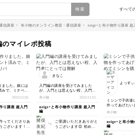
検索
すべて
通信講座
>
布小物のオンライン教室・通信講座
>
neige+と布小物作り講座 
門編のマイレポ投稿
きなこ
よっすぃ
りました。娘には
入門編の講座を受けてみました
済みで、ミナペル
が、入門とは思えない程、入門者
ィー仕様で大変喜
にとっては難解なのでは？と思え
2025/12/26
布小物
2025/11/15
(娘にはブルー)
ました。私は既に猪俣先生の帆布
ミシンで子供達
無くて使えない気
トートを5作品作成しています
作ってあげたい
物作り講座 超入門
neige+と布小物作り講座 超入門
が、それでも、こんな事を入門で
シンを購入し、
編
布小物
やるのね〜と思った程です。然し
ンを使うのは中
乍ら、入門編は「基本の基」から
以来でまったく
作ってくださりあ
ご受講いただきありがと
neige+と布小
スタートして下さるので、物凄く
んかんぷんでし
編
うございます！使
うございます😊 初めて
分かりやすく丁寧で、こちらの講
ったり、押さえ
っと気持ちが上が
の入門コースなので、初
座を受講し初めて知った事もあ
縫うコツなど、