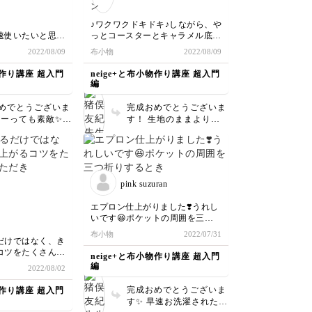
♪ワクワクドキドキ♪しながら、や
速使いたいと思い
っとコースターとキャラメル底の
馬力が無く、分厚
トートバッグが出来ました✨生地
2022/08/09
布小物
2022/08/09
なか前に進まなか
もステキですが…作品になると本
か、なんとか出来
当に可愛いです(^-^)
物作り講座 超入門
neige+と布小物作り講座 超入門
トのリバティ生地
4歳の娘も、可愛いのできてる☆
編
しくて 長く使い
私のもある??と、言ってくれてま
、自分でも生地合
す♪
めでとうございま
完成おめでとうございま
りたいです。とて
とーっても素敵✨
す！ 生地のままよりず
来ました。ありが
重なり厚いところ
っと素敵になりますよよ
😊
が必要ですものね
ね！ 娘さん💕かわいい
受講ありがとうご
なー こりゃ作らないと
す😊
ーですよー
pink suzuran
エプロン仕上がりました❣️うれし
いです😆ポケットの周囲を三つ
折りするとき、口の辺りが分厚く
布小物
2022/07/31
て縫うのに苦労しました。早速洗
だけではなく、き
濯してみたら、縮んだのは８ミリ
コツをたくさん教
neige+と布小物作り講座 超入門
程度。リバティの布に響くことな
した。着てみる
編
2022/08/02
く安心してガンガン使えそうです
でテンションあが
😊
通して、楽しく進
完成おめでとうございま
物作り講座 超入門
ました。
す✨ 早速お洗濯されたの