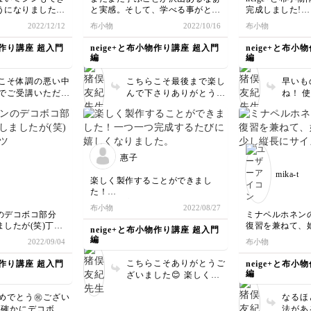
うになりました
と実感。そして、学べる事がとて
完成しました!
しましたー😍
も幸せに思います。
なんとか6ヶ月
2022/12/12
布小物
2022/10/16
布小物
のYouTubeを
最後まで楽しんで受講する事が出
ことが出来まし
作りたかったアー
来ました。
感も全て使いや
物作り講座 超入門
neige+と布小物作り講座 超入門
neige+と布小
も作りました💕
ありがとうございました。
がっている上に
編
編
ります！いつもわ
使い切るので、
ありがとうござい
先生天才!」と何
こそ体調の悪い中
こちらこそ最後まで楽し
早いも
生地選びも自分
でご受講いただき
んで下さりありがとうご
ね！ 
いかず、お店に
とうございます😊
ざいました！ 余った生
キット
い買ったらいい
メイドはここ、癒
地でよかったらピンクッ
だけて
ト済みの50cm
瞬間ですよね こ
ション作りやコースター
後まで
端に作れなくな
も焦らずゆっくり
も楽しんで下さいね！
ただけ
になっていくの
んで下さいね！
ご受講ありがとうござい
ムばか
トを使うと無駄
惠子
ました
活用し
材感に感動した
mika-t
りがと
しかったです。
楽しく製作することができまし
画、日常で使い
た！
紹介、ありがと
一つ一つ完成するたびに嬉しくな
布小物
2022/08/27
りました。
のデコボコ部分
ミナペルホネン
使えるのもうれしくて、持ち歩く
したが(笑)丁寧
復習を兼ねて、
neige+と布小物作り講座 超入門
のが楽しみです。
教えていただいた
し縦長にサイズ
編
2022/09/04
布小物
楽しい講座をありがとうございま
完成させることが
た。
した😊
並べて見たら、
こちらこそありがとうご
物作り講座 超入門
neige+と布小
地なのでドキドキ
しさが無くてシ
編
ざいました😊 楽しくご
じですね。
受講いただけてよかった
今回の復習 前
めでとう㊗️ござい
なるほ
です！ これからもたく
モノを見返しな
 確かにデコボコ
法があ
さん活用して下さいね！