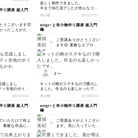
2023/12/02
。
楽しく制作できました。
て縫い代の幅を調
今まで自己流でしたが色んなコツ
物作り講座 超入門
難しかったです。
がわかりました。
布小物
2023/11/27
ンも頑張って仕上
思います。
とうございます😊
neige+と布小物作り講座 超入門
編
かったことがたく
見できる機会にな
ご受講ありがとうござい
栄です これから
ます😊 素敵なエプロ
スンも発見の多い
ン！家事も捗りそうです
なると嬉しいです
ね！たくさんお役立て下
さいませ
ヌー
完成しまし
キットの柄がステキなので購入し
ティ生地のポイン
ました。作るのも楽しかったで
かわいくて、嬉し
す。
2023/05/14
布小物
2023/05/14
物作り講座 超入門
neige+と布小物作り講座 超入門
編
でいただけて何よ
ご受講ありがとうござい
。素敵な作品に仕
ます。気に入っていただ
ましたね！完成お
けてよかったです。
でした！ありがと