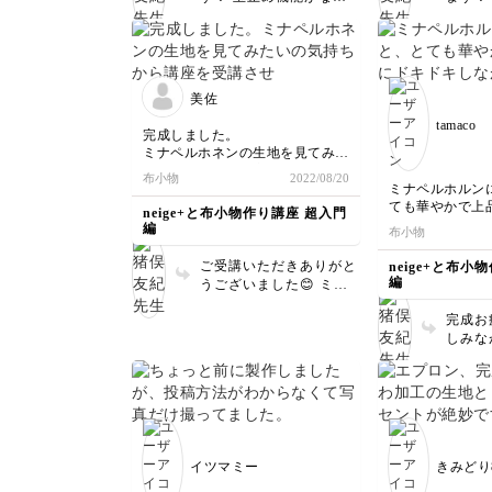
場合はジグザグの振り幅
部分は
を0にすると同じように
ー。で
できるかな？と思いま
下さり
す。 是非お試しを〜 で
がとう
もたくさん往復してあれ
美佐
ば十分かと思いますけど
tamaco
も👌
完成しました。
ミナペルホネンの生地を見てみた
いの気持ちから講座を受講させて
布小物
2022/08/20
いただきました。どれもとても素
ミナペルホルン
敵で、完成できたことに感激で
ても華やかで上
neige+と布小物作り講座 超入門
す。
キしながらの制
編
布小物
こちらも丁寧な
と楽しみながら
ご受講いただきありがと
neige+と布小
した♫
編
うございました😊 ミナ
コツもたくさん
の生地を少しでもキット
りがとうございま
完成お
に加えることができてよ
しみな
かったです。 素敵に仕
ありが
上げてくださりありがと
たくさ
うございました😊
ね！
イツマミー
きみどり8