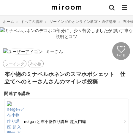
ホーム
>
すべての講座
>
ソーイングのオンライン教室・通信講座
>
布小
ミーさん
いいね
ソーイング
布小物
布小物のミナペルホネンのスマホポシェット 仕
立てへのミーさんさんのマイレポ投稿
関連する講座
neige+と布小物作り講座 超入門編