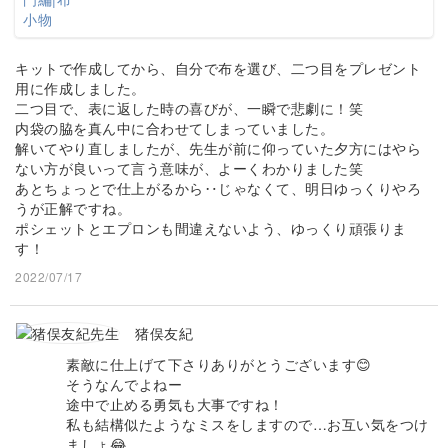
キットで作成してから、自分で布を選び、二つ目をプレゼント
用に作成しました。
二つ目で、表に返した時の喜びが、一瞬で悲劇に！笑
内袋の脇を真ん中に合わせてしまっていました。
解いてやり直しましたが、先生が前に仰っていた夕方にはやら
ない方が良いって言う意味が、よーくわかりました笑
あとちょっとで仕上がるから‥じゃなくて、明日ゆっくりやろ
うが正解ですね。
ポシェットとエプロンも間違えないよう、ゆっくり頑張りま
す！
2022/07/17
猪俣友紀
素敵に仕上げて下さりありがとうございます😊
そうなんでよねー
途中で止める勇気も大事ですね！
私も結構似たようなミスをしますので…お互い気をつけ
ましょ😂