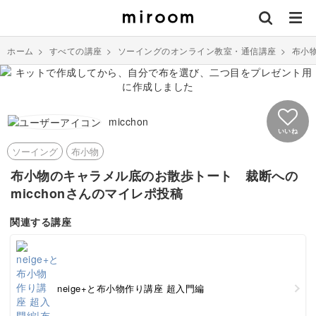
ホーム
>
すべての講座
>
ソーイングのオンライン教室・通信講座
>
布小
micchon
いいね
ソーイング
布小物
布小物のキャラメル底のお散歩トート 裁断への
micchonさんのマイレポ投稿
関連する講座
neige+と布小物作り講座 超入門編