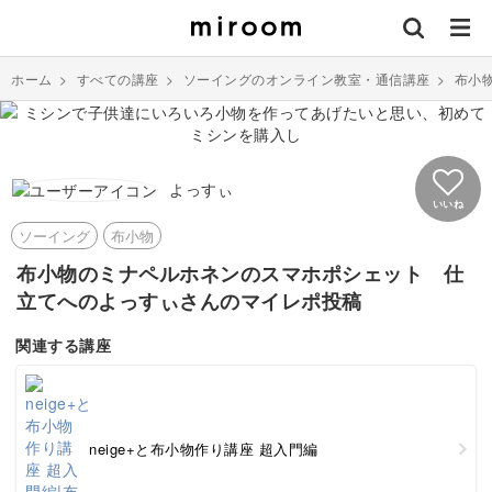
ホーム
>
すべての講座
>
ソーイングのオンライン教室・通信講座
>
布小
よっすぃ
いいね
ソーイング
布小物
布小物のミナペルホネンのスマホポシェット 仕
立てへのよっすぃさんのマイレポ投稿
関連する講座
neige+と布小物作り講座 超入門編