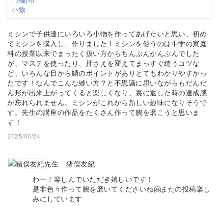
ミシンで子供達にいろいろ小物を作ってあげたいと思い、初め
てミシンを購入し、作りました！ミシンを使うのは中学の家庭
科の授業以来でまったく扱い方からちんぷんかんぷんでした
が、マステを使ったり、押さえを変えてまっすぐ縫うコツな
ど、いろんな目から鱗のポイントがありとてもわかりやすかっ
たです！なんでこんな縫い方？と不思議に思いながらもだんだ
ん形が出来上がってくると楽しくなり、裏に返した時の達成感
が忘れられません。ミシンがこれから新しい趣味になりそうで
す。先生の講座の作品をたくさん作って腕を磨こうと思いま
す！
2025/06/24
猪俣友紀
わー！楽しんでいただき嬉しいです！
是非色々作って腕を磨いてくださいね🤗またの投稿楽し
みにしています