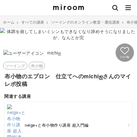
ホーム
>
すべての講座
>
ソーイングのオンライン教室・通信講座
>
布小
michiஐ
いいね
ソーイング
布小物
布小物のエプロン 仕立てへのmichiஐさんのマイ
レポ投稿
関連する講座
neige+と布小物作り講座 超入門編