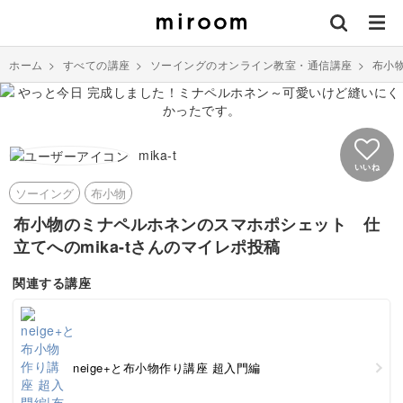
ホーム
>
すべての講座
>
ソーイングのオンライン教室・通信講座
>
布小
mika-t
いいね
ソーイング
布小物
布小物のミナペルホネンのスマホポシェット 仕
立てへのmika-tさんのマイレポ投稿
関連する講座
neige+と布小物作り講座 超入門編