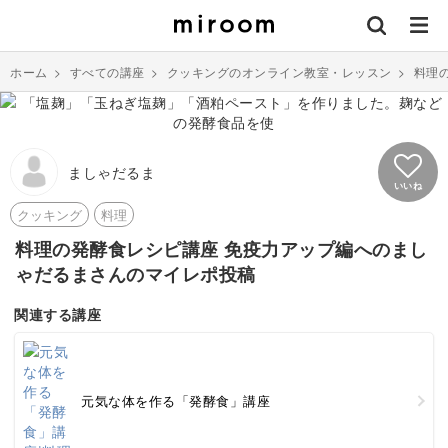
ホーム
>
すべての講座
>
クッキングのオンライン教室・レッスン
>
料理
ましゃだるま
いいね
クッキング
料理
料理の発酵食レシピ講座 免疫力アップ編へのまし
ゃだるまさんのマイレポ投稿
関連する講座
元気な体を作る「発酵食」講座