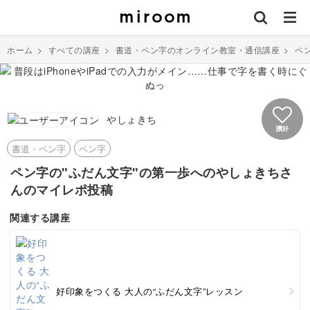
ホーム
>
すべての講座
>
書道・ペン字のオンライン教室・通信講座
>
ペ
やしょきち
讚好
書道・ペン字
ペン字
ペン字の"ふだん文字"の第一歩へのやしょきちさ
んのマイレポ投稿
関連する講座
好印象をつくる 大人の“ふだん文字”レッスン