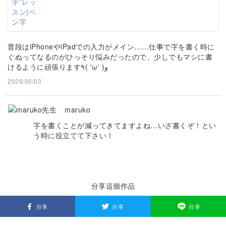
普段はiPhoneやiPadでの入力がメイン……仕事で字を書く時に
ぐぬってなるのがひっそり悩みだったので、少しでもマシに書
けるように頑張ります٩( 'ω' )و
2026/06/03
maruko
字を書くことが減ってきてますよね…いざ書くぞ！とい
う時に役立てて下さい！
分享這個作品
分享
分享
分享