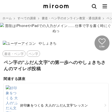
ホーム
>
すべての講座
>
書道・ペン字のオンライン教室・通信講座
>
ペ
やしょきち
Like
書道・ペン字
ペン字
ペン字の"ふだん文字"の第一歩へのやしょきちさ
んのマイレポ投稿
関連する講座
好印象をつくる 大人の“ふだん文字”レッスン