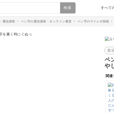
検索
すべて
・通信講座
>
ペン字の通信講座・オンライン教室
>
ペン字のマイレポ投稿
書
ペ
や
関連