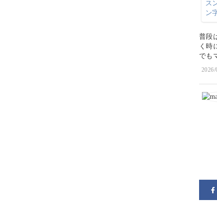
普段は
く時
2026/