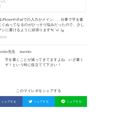
iPhoneやiPadでの入力がメイン……仕事で字を書
にぐぬってなるのがひっそり悩みだったので、少し
でもマシに書けるように頑張ります٩( 'ω' )و
06/03
maruko
字を書くことが減ってきてますよね…いざ書く
ぞ！という時に役立てて下さい！
このマイレポをシェアする
シェアする
シェアする
シェアする