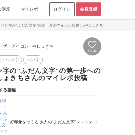
の講座
マイレポ
ログイン
会員登録
>
ペン字の"ふだん文字"の第一歩のマイレポ投稿 byやしょきち
やしょきち
いいね
道・ペン字
ペン字
ン字の"ふだん文字"の第一歩への
しょきちさんのマイレポ投稿
する講座
好印象をつくる 大人の“ふだん文字”レッスン