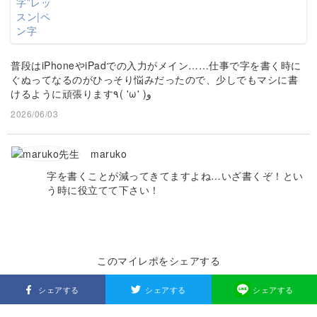
普段はiPhoneやiPadでの入力がメイン……仕事で字を書く時に
ぐぬってなるのがひっそり悩みだったので、少しでもマシに書
けるように頑張ります٩( 'ω' )و
2026/06/03
maruko
字を書くことが減ってきてますよね…いざ書くぞ！とい
う時に役立てて下さい！
このマイレポをシェアする
シェアする
シェアする
シェアする