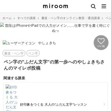
ホーム
>
すべての講座
>
書道・ペン字のオンライン教室・通信講座
>
ペ
やしょきち
いいね
書道・ペン字
ペン字
ペン字の"ふだん文字"の第一歩へのやしょきちさ
んのマイレポ投稿
関連する講座
好印象をつくる 大人の“ふだん文字”レッスン